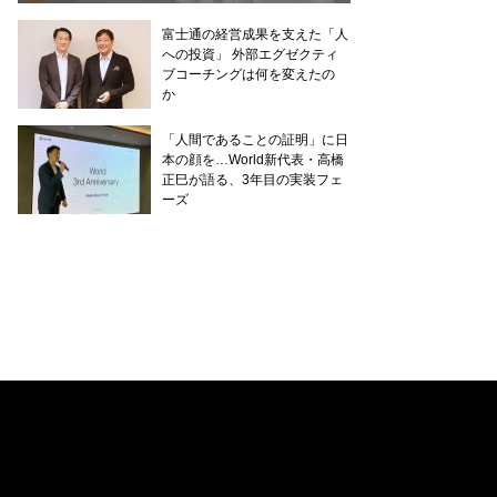
富士通の経営成果を支えた「人
への投資」 外部エグゼクティ
ブコーチングは何を変えたの
か
「人間であることの証明」に日
本の顔を…World新代表・高橋
正巳が語る、3年目の実装フェ
ーズ