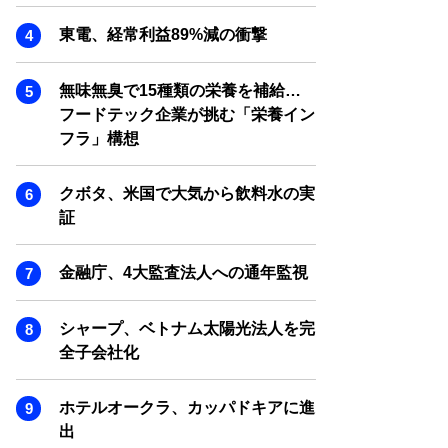
SMART MARKETING JOURNAL
東電、経常利益89%減の衝撃
BPaaS JOURNAL
ADOPTABLE DOG JOURNAL
無味無臭で15種類の栄養を補給…
フードテック企業が挑む「栄養イン
フラ」構想
クボタ、米国で大気から飲料水の実
証
金融庁、4大監査法人への通年監視
シャープ、ベトナム太陽光法人を完
全子会社化
ホテルオークラ、カッパドキアに進
出