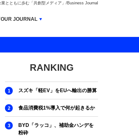
もに歩む「共創型メディア」/Business Journal
Business Journal
YOUR JOURNAL
BUSINESS JOURNAL
UNICORN JOURNAL
CARBON CREDITS JOURNAL
RANKING
IVS JOURNAL
ENERGY MANAGEMENT JOURNAL
スズキ「軽EV」をEUへ輸出の勝算
INBOUND JOURNAL
LIFE ENDING JOURNAL
食品消費税1%導入で何が起きるか
AI JOURNAL
BYD「ラッコ」、補助金ハンデを
REAL ESTATE BROKERAGE JOURNAL
粉砕