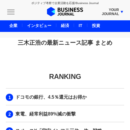
ポジティブ考察で企業活動を応援/Business Journal
YOUR
JOURNAL
BUSINESS JOURNAL
企業
インタビュー
経済
IT
投資
UNICORN JOURNAL
CARBON CREDITS JOURNAL
三木正浩の最新ニュース記事 まとめ
IVS JOURNAL
ENERGY MANAGEMENT JOURNAL
INBOUND JOURNAL
RANKING
LIFE ENDING JOURNAL
AI JOURNAL
REAL ESTATE BROKERAGE JOURNAL
ドコモの銀行、4.5％還元はお得か
SMART MARKETING JOURNAL
BPaaS JOURNAL
東電、経常利益89%減の衝撃
ADOPTABLE DOG JOURNAL