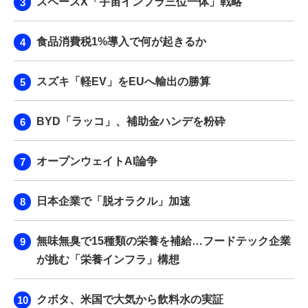
スペースX「宇宙インフラ三位一体」戦略
食品消費税1%導入で何が起きるか
スズキ「軽EV」をEUへ輸出の勝算
BYD「ラッコ」、補助金ハンデを粉砕
オープンウェイトAI論争
日本企業で「脱オラクル」加速
無味無臭で15種類の栄養を補給…フードテック企業
が挑む「栄養インフラ」構想
クボタ、米国で大気から飲料水の実証