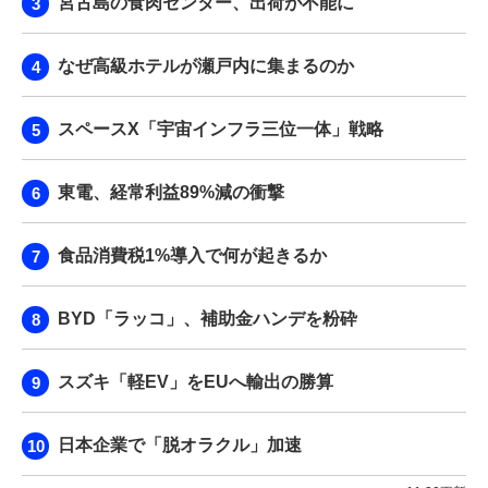
宮古島の食肉センター、出荷が不能に
なぜ高級ホテルが瀬戸内に集まるのか
スペースX「宇宙インフラ三位一体」戦略
東電、経常利益89%減の衝撃
食品消費税1%導入で何が起きるか
BYD「ラッコ」、補助金ハンデを粉砕
スズキ「軽EV」をEUへ輸出の勝算
日本企業で「脱オラクル」加速