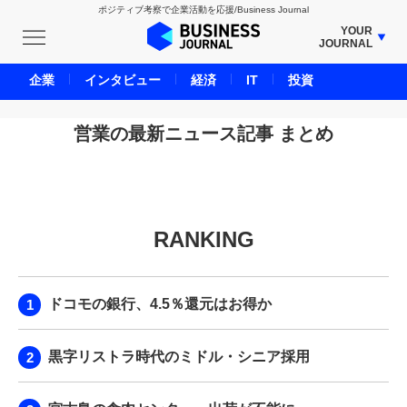
ポジティブ考察で企業活動を応援/Business Journal
YOUR
JOURNAL
BUSINESS JOURNAL
企業
インタビュー
経済
IT
投資
UNICORN JOURNAL
CARBON CREDITS JOURNAL
営業の最新ニュース記事 まとめ
IVS JOURNAL
ENERGY MANAGEMENT JOURNAL
INBOUND JOURNAL
RANKING
LIFE ENDING JOURNAL
AI JOURNAL
REAL ESTATE BROKERAGE JOURNAL
ドコモの銀行、4.5％還元はお得か
SMART MARKETING JOURNAL
BPaaS JOURNAL
黒字リストラ時代のミドル・シニア採用
ADOPTABLE DOG JOURNAL