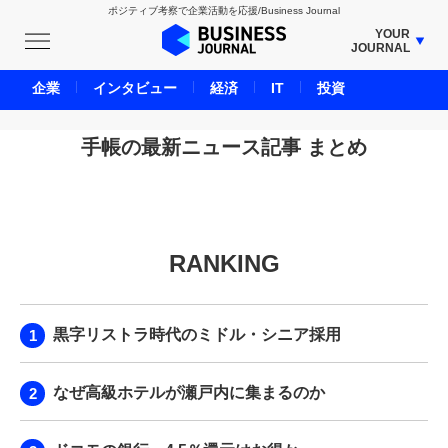
ポジティブ考察で企業活動を応援/Business Journal
YOUR
JOURNAL
BUSINESS JOURNAL
企業
インタビュー
経済
IT
投資
UNICORN JOURNAL
CARBON CREDITS JOURNAL
手帳の最新ニュース記事 まとめ
IVS JOURNAL
ENERGY MANAGEMENT JOURNAL
INBOUND JOURNAL
RANKING
LIFE ENDING JOURNAL
AI JOURNAL
REAL ESTATE BROKERAGE JOURNAL
黒字リストラ時代のミドル・シニア採用
SMART MARKETING JOURNAL
BPaaS JOURNAL
なぜ高級ホテルが瀬戸内に集まるのか
ADOPTABLE DOG JOURNAL