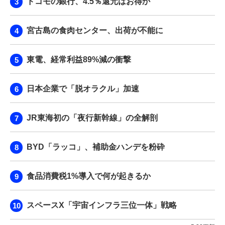
ドコモの銀行、4.5％還元はお得か
宮古島の食肉センター、出荷が不能に
東電、経常利益89%減の衝撃
日本企業で「脱オラクル」加速
JR東海初の「夜行新幹線」の全解剖
BYD「ラッコ」、補助金ハンデを粉砕
食品消費税1%導入で何が起きるか
スペースX「宇宙インフラ三位一体」戦略