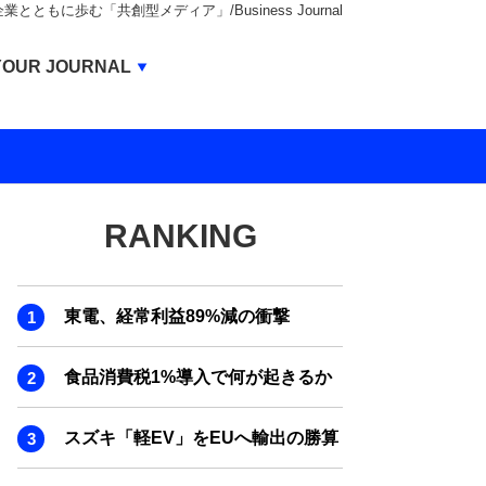
もに歩む「共創型メディア」/Business Journal
Business Journal
YOUR JOURNAL
BUSINESS JOURNAL
UNICORN JOURNAL
CARBON CREDITS JOURNAL
RANKING
IVS JOURNAL
ENERGY MANAGEMENT JOURNAL
東電、経常利益89%減の衝撃
INBOUND JOURNAL
LIFE ENDING JOURNAL
食品消費税1%導入で何が起きるか
AI JOURNAL
スズキ「軽EV」をEUへ輸出の勝算
REAL ESTATE BROKERAGE JOURNAL