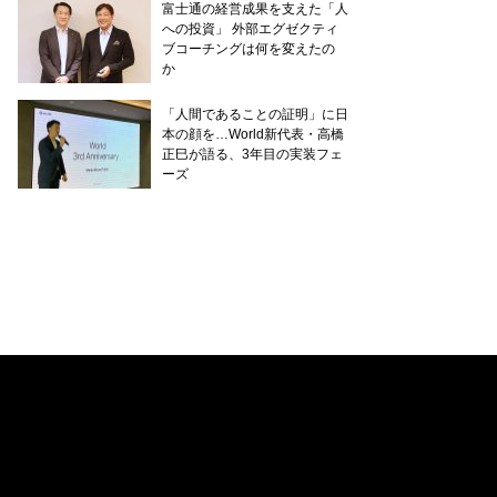
富士通の経営成果を支えた「人
への投資」 外部エグゼクティ
ブコーチングは何を変えたの
か
「人間であることの証明」に日
本の顔を…World新代表・高橋
正巳が語る、3年目の実装フェ
ーズ