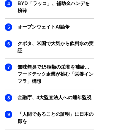
SMART MARKETING JOURNAL
BYD「ラッコ」、補助金ハンデを
粉砕
BPaaS JOURNAL
ADOPTABLE DOG JOURNAL
オープンウェイトAI論争
クボタ、米国で大気から飲料水の実
証
無味無臭で15種類の栄養を補給…
フードテック企業が挑む「栄養イン
フラ」構想
金融庁、4大監査法人への通年監視
「人間であることの証明」に日本の
顔を