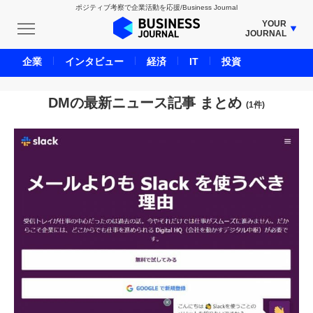
ポジティブ考察で企業活動を応援/Business Journal
YOUR
JOURNAL
BUSINESS JOURNAL
企業
インタビュー
経済
IT
投資
UNICORN JOURNAL
CARBON CREDITS JOURNAL
DMの最新ニュース記事 まとめ
(1件)
IVS JOURNAL
ENERGY MANAGEMENT JOURNAL
INBOUND JOURNAL
LIFE ENDING JOURNAL
AI JOURNAL
REAL ESTATE BROKERAGE JOURNAL
SMART MARKETING JOURNAL
BPaaS JOURNAL
ADOPTABLE DOG JOURNAL