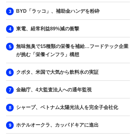
BYD「ラッコ」、補助金ハンデを粉砕
東電、経常利益89%減の衝撃
無味無臭で15種類の栄養を補給…フードテック企業
が挑む「栄養インフラ」構想
クボタ、米国で大気から飲料水の実証
金融庁、4大監査法人への通年監視
シャープ、ベトナム太陽光法人を完全子会社化
ホテルオークラ、カッパドキアに進出