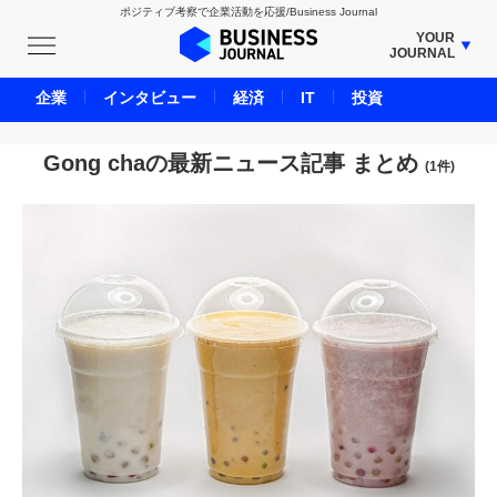
ポジティブ考察で企業活動を応援/Business Journal
YOUR
JOURNAL
BUSINESS JOURNAL
企業
インタビュー
経済
IT
投資
UNICORN JOURNAL
CARBON CREDITS JOURNAL
Gong chaの最新ニュース記事 まとめ
(1件)
IVS JOURNAL
ENERGY MANAGEMENT JOURNAL
INBOUND JOURNAL
LIFE ENDING JOURNAL
AI JOURNAL
REAL ESTATE BROKERAGE JOURNAL
SMART MARKETING JOURNAL
BPaaS JOURNAL
ADOPTABLE DOG JOURNAL