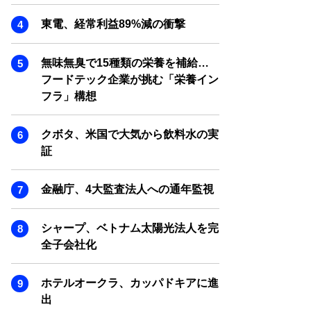
SMART MARKETING JOURNAL
東電、経常利益89%減の衝撃
BPaaS JOURNAL
ADOPTABLE DOG JOURNAL
無味無臭で15種類の栄養を補給…
フードテック企業が挑む「栄養イン
フラ」構想
クボタ、米国で大気から飲料水の実
証
金融庁、4大監査法人への通年監視
シャープ、ベトナム太陽光法人を完
全子会社化
ホテルオークラ、カッパドキアに進
出