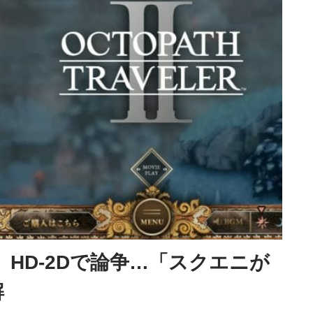
HD-2Dで論争…「スクエニが
解