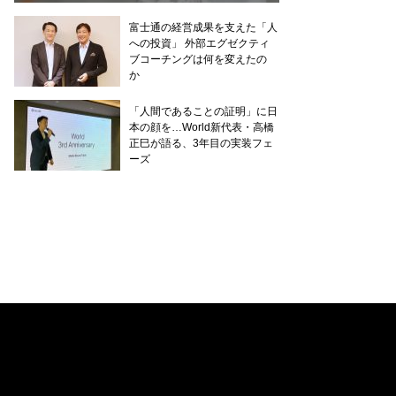
富士通の経営成果を支えた「人
への投資」 外部エグゼクティ
ブコーチングは何を変えたの
か
「人間であることの証明」に日
本の顔を…World新代表・高橋
正巳が語る、3年目の実装フェ
ーズ