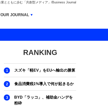
もに歩む「共創型メディア」/Business Journal
Business Journal
YOUR JOURNAL
BUSINESS JOURNAL
UNICORN JOURNAL
CARBON CREDITS JOURNAL
RANKING
IVS JOURNAL
ENERGY MANAGEMENT JOURNAL
スズキ「軽EV」をEUへ輸出の勝算
INBOUND JOURNAL
LIFE ENDING JOURNAL
食品消費税1%導入で何が起きるか
AI JOURNAL
BYD「ラッコ」、補助金ハンデを
REAL ESTATE BROKERAGE JOURNAL
粉砕