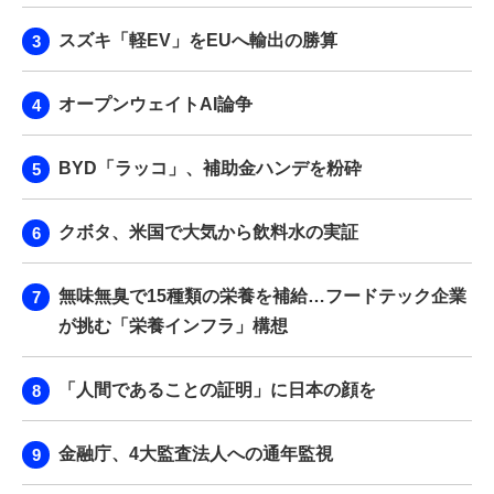
スズキ「軽EV」をEUへ輸出の勝算
オープンウェイトAI論争
BYD「ラッコ」、補助金ハンデを粉砕
クボタ、米国で大気から飲料水の実証
無味無臭で15種類の栄養を補給…フードテック企業
が挑む「栄養インフラ」構想
「人間であることの証明」に日本の顔を
金融庁、4大監査法人への通年監視