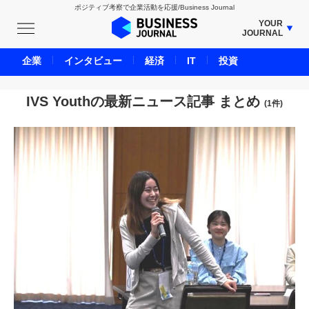
ポジティブ考察で企業活動を応援/Business Journal
YOUR
JOURNAL
BUSINESS JOURNAL
企業
インタビュー
経済
IT
投資
UNICORN JOURNAL
CARBON CREDITS JOURNAL
IVS Youthの最新ニュース記事 まとめ
(1件)
IVS JOURNAL
ENERGY MANAGEMENT JOURNAL
INBOUND JOURNAL
LIFE ENDING JOURNAL
AI JOURNAL
REAL ESTATE BROKERAGE JOURNAL
SMART MARKETING JOURNAL
BPaaS JOURNAL
ADOPTABLE DOG JOURNAL