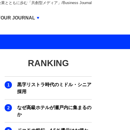
もに歩む「共創型メディア」/Business Journal
Business Journal
YOUR JOURNAL
BUSINESS JOURNAL
UNICORN JOURNAL
CARBON CREDITS JOURNAL
RANKING
IVS JOURNAL
ENERGY MANAGEMENT JOURNAL
黒字リストラ時代のミドル・シニア
INBOUND JOURNAL
採用
LIFE ENDING JOURNAL
なぜ高級ホテルが瀬戸内に集まるの
AI JOURNAL
か
REAL ESTATE BROKERAGE JOURNAL