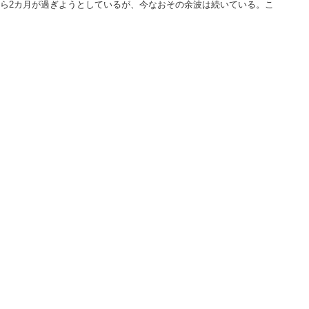
ら2カ月が過ぎようとしているが、今なおその余波は続いている。こ