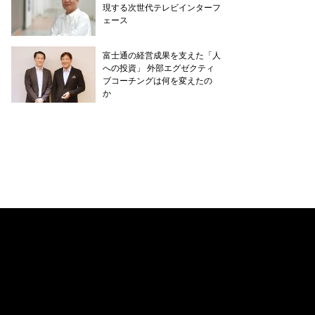
現する次世代テレビインターフ
ェース
富士通の経営成果を支えた「人
への投資」 外部エグゼクティ
ブコーチングは何を変えたの
か