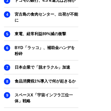
ドコモの銀行、4.5％還元はお得か
SMART MARKETING JOURNAL
BPaaS JOURNAL
宮古島の食肉センター、出荷が不能
ADOPTABLE DOG JOURNAL
に
東電、経常利益89%減の衝撃
BYD「ラッコ」、補助金ハンデを
粉砕
日本企業で「脱オラクル」加速
食品消費税1%導入で何が起きるか
スペースX「宇宙インフラ三位一
体」戦略