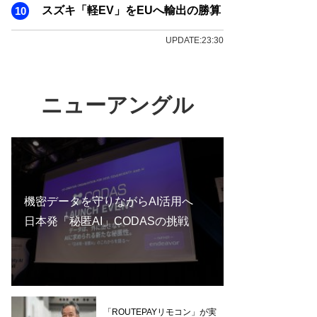
スズキ「軽EV」をEUへ輸出の勝算
UPDATE:23:30
ニューアングル
機密データを守りながらAI活用へ
日本発「秘匿AI」CODASの挑戦
「ROUTEPAYリモコン」が実