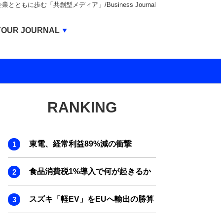
もに歩む「共創型メディア」/Business Journal
Business Journal
YOUR JOURNAL
BUSINESS JOURNAL
UNICORN JOURNAL
CARBON CREDITS JOURNAL
RANKING
IVS JOURNAL
ENERGY MANAGEMENT JOURNAL
東電、経常利益89%減の衝撃
INBOUND JOURNAL
LIFE ENDING JOURNAL
食品消費税1%導入で何が起きるか
AI JOURNAL
スズキ「軽EV」をEUへ輸出の勝算
REAL ESTATE BROKERAGE JOURNAL