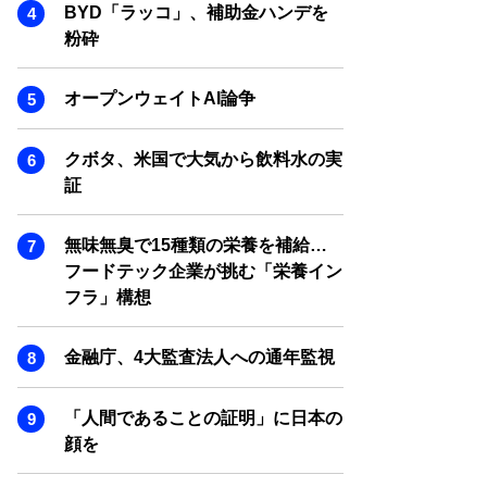
SMART MARKETING JOURNAL
BYD「ラッコ」、補助金ハンデを
粉砕
BPaaS JOURNAL
ADOPTABLE DOG JOURNAL
オープンウェイトAI論争
クボタ、米国で大気から飲料水の実
証
無味無臭で15種類の栄養を補給…
フードテック企業が挑む「栄養イン
フラ」構想
金融庁、4大監査法人への通年監視
「人間であることの証明」に日本の
顔を