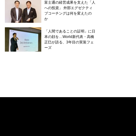
富士通の経営成果を支えた「人
への投資」 外部エグゼクティ
ブコーチングは何を変えたの
か
「人間であることの証明」に日
本の顔を…World新代表・高橋
正巳が語る、3年目の実装フェ
ーズ