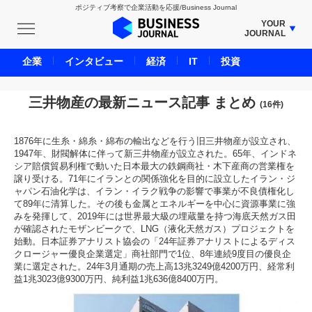
ポジティブ考察で企業活動を応援/Business Journal
YOUR
JOURNAL
BUSINESS JOURNAL
企業
インタビュー
経済
IT
投資
UNICORN JOURNAL
CARBON CREDITS JOURNAL
三井物産の最新ニュース記事 まとめ
(16件)
IVS JOURNAL
ENERGY MANAGEMENT JOURNAL
1876年に生糸・綿糸・綿布の輸出などを行う旧三井物産が設立され、
1947年、財閥解体に伴って新三井物産が設立された。65年、インドネ
INBOUND JOURNAL
シア賠償貿易利権で動いた日本最大の鉄鋼商社・木下産商の営業権を
譲り受ける。71年にイランとの関係強化を目的に設立したイラン・ジ
LIFE ENDING JOURNAL
ャパン石油化学は、イラン・イラク戦争の影響で事業が不良債権化し
AI JOURNAL
て89年に清算した。その後も金属とエネルギーを中心に資源事業に強
みを発揮して、2019年には世界最大級の埋蔵量を持つ海底天然ガス田
REAL ESTATE BROKERAGE JOURNAL
が確認されたモザンビークで、LNG（液化天然ガス）プロジェクトを
始動。日本証券アナリスト協会の「24年証券アナリストによるディス
SMART MARKETING JOURNAL
クロージャー優良企業選定」商社部門で1位、8年連続9度目の優良企
BPaaS JOURNAL
業に選定された。24年3月通期の売上高13兆3249億4200万円、経常利
益1兆3023億9300万円、純利益1兆636億8400万円。
ADOPTABLE DOG JOURNAL