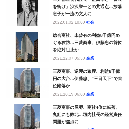
を衝け』渋沢栄一との共通点…放蕩
息子が一流の文人に
2022.01.02 18:00
社会
総合商社、未曾有の利益8千億円め
ぐる攻防…三菱商事、伊藤忠の首位
を絶対阻止か
2021.12.07 05:50
企業
三菱商事、逆襲の狼煙、利益6千億
円の大台…伊藤忠、“三日天下”で首
位陥落か
2021.10.19 06:00
企業
三菱商事の屈辱、商社4位に転落、
丸紅にも敗北…垣内社長の経営責任
問題が焦点に