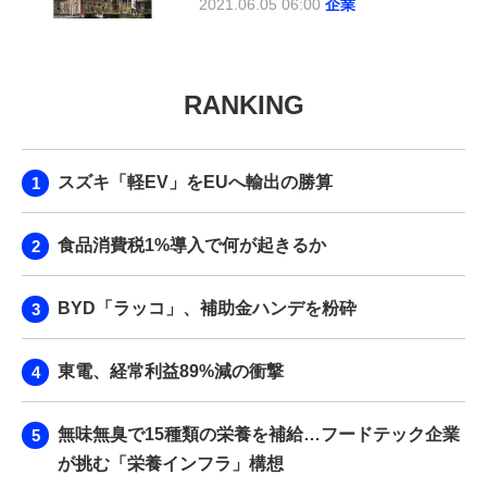
2021.06.05 06:00
企業
RANKING
スズキ「軽EV」をEUへ輸出の勝算
食品消費税1%導入で何が起きるか
BYD「ラッコ」、補助金ハンデを粉砕
東電、経常利益89%減の衝撃
無味無臭で15種類の栄養を補給…フードテック企業
が挑む「栄養インフラ」構想