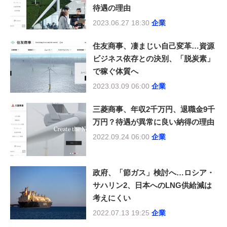
待遇の理由
2023.06.27 18:30
企業
住友商事、凄まじい自己変革…資源
ビジネス依存との決別、「脱炭素」
で稼ぐ体質へ
2023.03.09 06:00
企業
三菱商事、年収2千万円、退職金9千
万円？待遇が異常に良い納得の理由
2022.09.24 06:00
企業
政府、「節ガス」検討へ…ロシア・
サハリン2、日本へのLNG供給減は
考えにくい
2022.07.13 19:25
企業