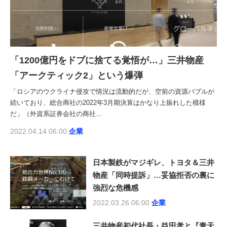
「1200億円をドブに捨てる覚悟が…」三井物産
「アークティック2」という爆弾
「ロシアのウクライナ侵攻で情況は流動的だが、空前の資源バブルが
続いており、総合商社の2022年3月期決算はかなり上振れした模様
だ」（外資系証券会社の商社...
2022.04.14 06:00
企業
日本製鉄がマジギレ、トヨタ＆三井
物産「同時提訴」…妥協拒否の裏に
強烈な危機感
2022.03.26 06:00
企業
三井物産初代社長・益田孝と『青天