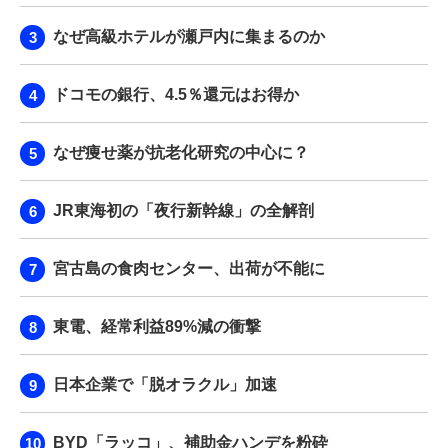
なぜ高級ホテルが瀬戸内に集まるのか
ドコモの銀行、4.5％還元はお得か
なぜ痩せ薬が抗老化研究の中心に？
JR東海初の「夜行新幹線」の全解剖
宮古島の食肉センター、出荷が不能に
東電、経常利益89%減の衝撃
日本企業で「脱オラクル」加速
BYD「ラッコ」、補助金ハンデを粉砕