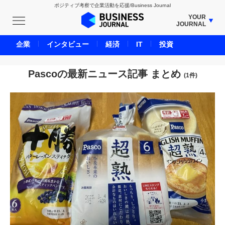
ポジティブ考察で企業活動を応援/Business Journal
YOUR
JOURNAL
BUSINESS JOURNAL
企業
インタビュー
経済
IT
投資
UNICORN JOURNAL
CARBON CREDITS JOURNAL
Pascoの最新ニュース記事 まとめ
(1件)
IVS JOURNAL
ENERGY MANAGEMENT JOURNAL
INBOUND JOURNAL
LIFE ENDING JOURNAL
AI JOURNAL
REAL ESTATE BROKERAGE JOURNAL
SMART MARKETING JOURNAL
BPaaS JOURNAL
ADOPTABLE DOG JOURNAL