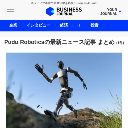
ポジティブ考察で企業活動を応援/Business Journal
YOUR
JOURNAL
BUSINESS JOURNAL
企業
インタビュー
経済
IT
投資
UNICORN JOURNAL
CARBON CREDITS JOURNAL
Pudu Roboticsの最新ニュース記事 まとめ
(1件)
IVS JOURNAL
ENERGY MANAGEMENT JOURNAL
INBOUND JOURNAL
LIFE ENDING JOURNAL
AI JOURNAL
REAL ESTATE BROKERAGE JOURNAL
SMART MARKETING JOURNAL
BPaaS JOURNAL
ADOPTABLE DOG JOURNAL