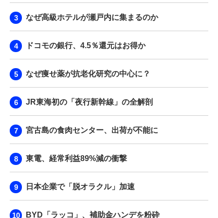
なぜ高級ホテルが瀬戸内に集まるのか
ドコモの銀行、4.5％還元はお得か
なぜ痩せ薬が抗老化研究の中心に？
JR東海初の「夜行新幹線」の全解剖
宮古島の食肉センター、出荷が不能に
東電、経常利益89%減の衝撃
日本企業で「脱オラクル」加速
BYD「ラッコ」、補助金ハンデを粉砕