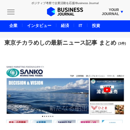
ポジティブ考察で企業活動を応援/Business Journal
YOUR
JOURNAL
BUSINESS JOURNAL
企業
インタビュー
経済
IT
投資
UNICORN JOURNAL
CARBON CREDITS JOURNAL
東京チカラめしの最新ニュース記事 まとめ
(3件)
IVS JOURNAL
ENERGY MANAGEMENT JOURNAL
INBOUND JOURNAL
LIFE ENDING JOURNAL
AI JOURNAL
REAL ESTATE BROKERAGE JOURNAL
SMART MARKETING JOURNAL
BPaaS JOURNAL
ADOPTABLE DOG JOURNAL