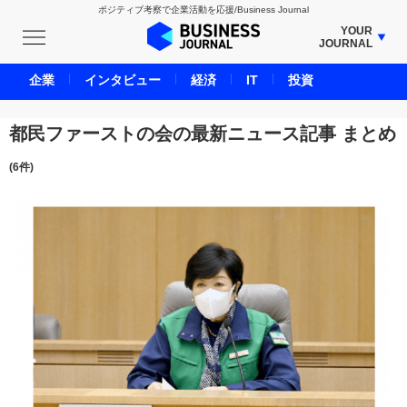
ポジティブ考察で企業活動を応援/Business Journal
YOUR
JOURNAL
BUSINESS JOURNAL
企業
インタビュー
経済
IT
投資
UNICORN JOURNAL
CARBON CREDITS JOURNAL
都民ファーストの会の最新ニュース記事 まとめ
IVS JOURNAL
(6件)
ENERGY MANAGEMENT JOURNAL
INBOUND JOURNAL
LIFE ENDING JOURNAL
AI JOURNAL
REAL ESTATE BROKERAGE JOURNAL
SMART MARKETING JOURNAL
BPaaS JOURNAL
ADOPTABLE DOG JOURNAL