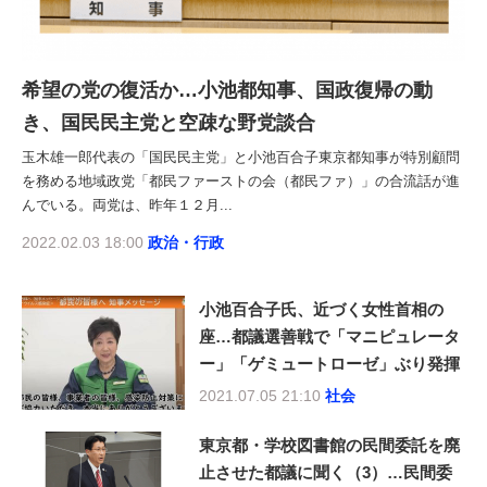
希望の党の復活か…小池都知事、国政復帰の動
き、国民民主党と空疎な野党談合
玉木雄一郎代表の「国民民主党」と小池百合子東京都知事が特別顧問
を務める地域政党「都民ファーストの会（都民ファ）」の合流話が進
んでいる。両党は、昨年１２月...
2022.02.03 18:00
政治・行政
小池百合子氏、近づく女性首相の
座…都議選善戦で「マニピュレータ
ー」「ゲミュートローゼ」ぶり発揮
2021.07.05 21:10
社会
東京都・学校図書館の民間委託を廃
止させた都議に聞く（3）…民間委