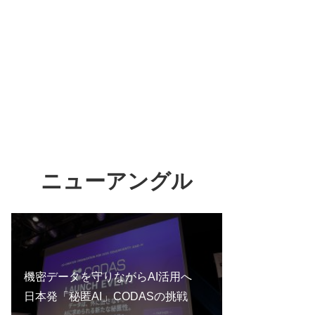
ニューアングル
機密データを守りながらAI活用へ
日本発「秘匿AI」CODASの挑戦