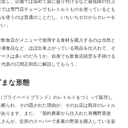
配送し、店舗では温めて皿に盛り付けるなど最低限の仕上
味では専門店チェーンでもレトルトものを使っているとも
品を使うのは普通のことだし、いちいちゼロからカレーを
ない」
飲食店がメニューで使用する食材を購入するのは当然と
冷凍食品など、ほぼ出来上がっている商品を仕入れて、そ
ケースは多いのだろうか。自身でも飲食店経営を手掛ける
）代表の江間正和氏に解説してもらう。
ざまな形態
（プライベートブランド）のレトルトをつくって販売し
に断られ、その隠された理由が、そのお店は既存のレトル
があります。また、「契約農家から仕入れた有機野菜使
人さんが、近所のスーパーで多量の野菜を購入している姿