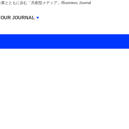
もに歩む「共創型メディア」/Business Journal
Business Journal
YOUR JOURNAL
BUSINESS JOURNAL
UNICORN JOURNAL
CARBON CREDITS JOURNAL
IVS JOURNAL
ENERGY MANAGEMENT JOURNAL
INBOUND JOURNAL
LIFE ENDING JOURNAL
AI JOURNAL
REAL ESTATE BROKERAGE JOURNAL