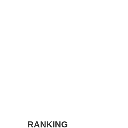
SMART MARKETING JOURNAL
BPaaS JOURNAL
ADOPTABLE DOG JOURNAL
RANKING