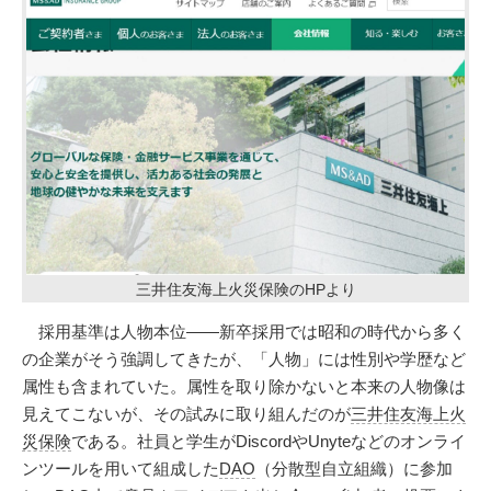
三井住友海上火災保険のHPより
採用基準は人物本位――新卒採用では昭和の時代から多く
の企業がそう強調してきたが、「人物」には性別や学歴など
属性も含まれていた。属性を取り除かないと本来の人物像は
見えてこないが、その試みに取り組んだのが
三井住友海上火
災保険
である。社員と学生がDiscordやUnyteなどのオンライ
ンツールを用いて組成した
DAO
（分散型自立組織）に参加