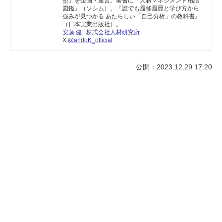
塾』を企画・運営。著書に『人材マネジメント用語
図鑑』（ソシム）、『誰でも履修履歴と学び方から
強みが見つかる あたらしい「自己分析」の教科書』
（日本実業出版社）。
安藤 健 | 株式会社人材研究所
X:
@andoK_official
公開：2023.12.29 17:20