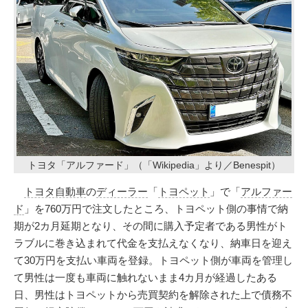
トヨタ「アルファード」（「Wikipedia」より／Benespit）
トヨタ自動車
の
ディーラー
「
トヨペット
」で「
アルファー
ド
」を760万円で注文したところ、トヨペット側の事情で納
期が2カ月延期となり、その間に購入予定者である男性がト
ラブルに巻き込まれて代金を支払えなくなり、納車日を迎え
て30万円を支払い車両を登録。トヨペット側が車両を管理し
て男性は一度も車両に触れないまま4カ月が経過したある
日、男性はトヨペットから売買契約を解除された上で債務不