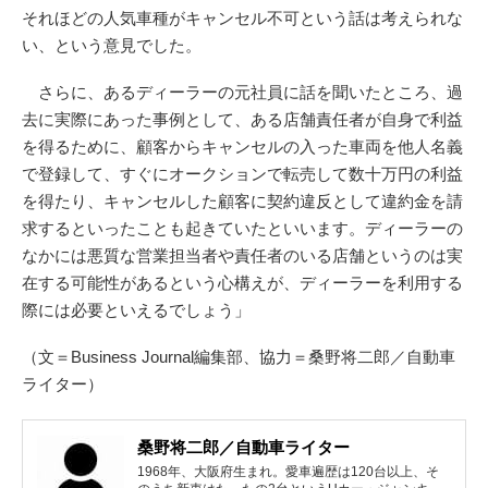
それほどの人気車種がキャンセル不可という話は考えられな
い、という意見でした。
さらに、あるディーラーの元社員に話を聞いたところ、過
去に実際にあった事例として、ある店舗責任者が自身で利益
を得るために、顧客からキャンセルの入った車両を他人名義
で登録して、すぐにオークションで転売して数十万円の利益
を得たり、キャンセルした顧客に契約違反として違約金を請
求するといったことも起きていたといいます。ディーラーの
なかには悪質な営業担当者や責任者のいる店舗というのは実
在する可能性があるという心構えが、ディーラーを利用する
際には必要といえるでしょう」
（文＝Business Journal編集部、協力＝桑野将二郎／自動車
ライター）
桑野将二郎／自動車ライター
1968年、大阪府生まれ。愛車遍歴は120台以上、そ