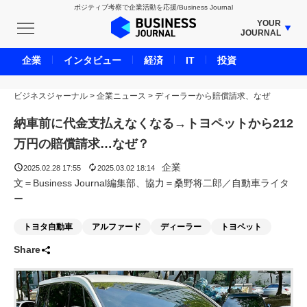
ポジティブ考察で企業活動を応援/Business Journal
YOUR
JOURNAL
BUSINESS JOURNAL
企業
インタビュー
経済
IT
投資
UNICORN JOURNAL
ビジネスジャーナル
>
企業ニュース
CARBON CREDITS JOURNAL
>
ディーラーから賠償請求、なぜ
IVS JOURNAL
納車前に代金支払えなくなる→トヨペットから212
ENERGY MANAGEMENT JOURNAL
万円の賠償請求…なぜ？
INBOUND JOURNAL
企業
2025.02.28 17:55
2025.03.02 18:14
LIFE ENDING JOURNAL
文＝Business Journal編集部、協力＝桑野将二郎／自動車ライタ
ー
AI JOURNAL
REAL ESTATE BROKERAGE JOURNAL
トヨタ自動車
アルファード
ディーラー
トヨペット
SMART MARKETING JOURNAL
Share
BPaaS JOURNAL
ADOPTABLE DOG JOURNAL