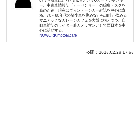
のうち新車はたったの2台というUカー・ジャンキ
ー。中古車情報誌「カーセンサー」の編集デスクを
務めた後、現在はヴィンテージカー雑誌を中心に寄
稿。70～80年代の希少車を眺めながら珈琲が飲める
マニアックなガレージカフェを大阪に構えつつ、自
動車雑誌のライター兼カメラマンとして西日本を中
心に活動する。
NOWORK motor&cafe
公開：2025.02.28 17:55