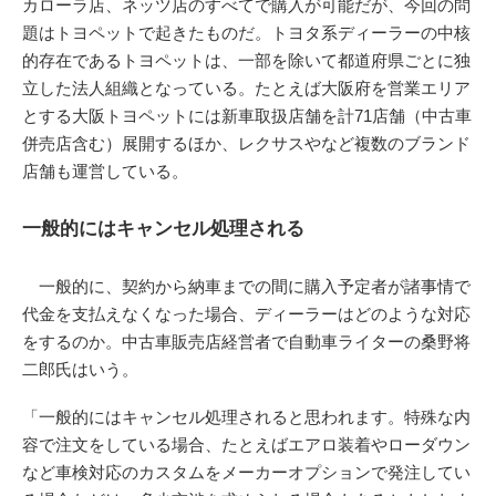
カローラ店、ネッツ店のすべてで購入が可能だが、今回の問
題はトヨペットで起きたものだ。トヨタ系ディーラーの中核
的存在であるトヨペットは、一部を除いて都道府県ごとに独
立した法人組織となっている。たとえば大阪府を営業エリア
とする大阪トヨペットには新車取扱店舗を計71店舗（中古車
併売店含む）展開するほか、レクサスやなど複数のブランド
店舗も運営している。
一般的にはキャンセル処理される
一般的に、契約から納車までの間に購入予定者が諸事情で
代金を支払えなくなった場合、ディーラーはどのような対応
をするのか。中古車販売店経営者で自動車ライターの桑野将
二郎氏はいう。
「一般的にはキャンセル処理されると思われます。特殊な内
容で注文をしている場合、たとえばエアロ装着やローダウン
など車検対応のカスタムをメーカーオプションで発注してい