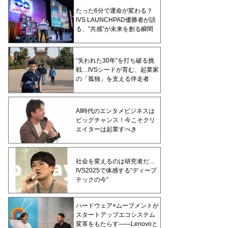
たった6分で運命が変わる？
IVS LAUNCHPAD優勝者が語
る、”共感”が未来を創る瞬間
“失われた30年”を打ち破る挑
戦…IVSシードが育む、起業家
の「孤独」を支える伴走者
AI時代のエンタメビジネスは
ビッグチャンス！今こそクリ
エイターは起業すべき
社会を変えるのは研究者だ…
IVS2025で体感する“ディープ
テックの今”
ハードウェア×ムーブメントが
スタートアップエコシステム
変革をもたらす——Lenovoと