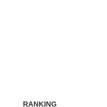
SMART MARKETING JOURNAL
BPaaS JOURNAL
ADOPTABLE DOG JOURNAL
RANKING