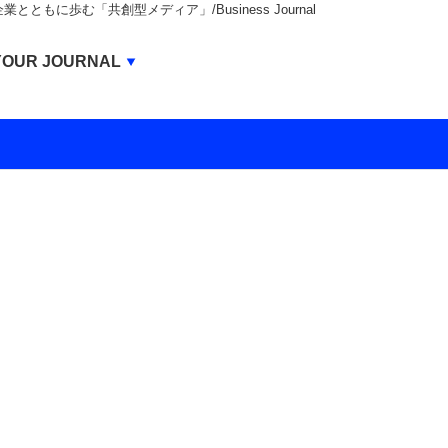
もに歩む「共創型メディア」/Business Journal
Business Journal
YOUR JOURNAL
BUSINESS JOURNAL
UNICORN JOURNAL
CARBON CREDITS JOURNAL
IVS JOURNAL
ENERGY MANAGEMENT JOURNAL
INBOUND JOURNAL
LIFE ENDING JOURNAL
AI JOURNAL
REAL ESTATE BROKERAGE JOURNAL