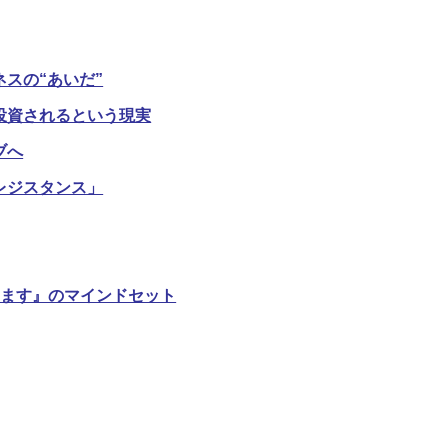
スの“あいだ”
投資されるという現実
ブへ
レジスタンス」
きます』のマインドセット