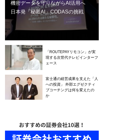
機密データを守りながらAI活用へ
日本発「秘匿AI」CODASの挑戦
「ROUTEPAYリモコン」が実
現する次世代テレビインターフ
ェース
富士通の経営成果を支えた「人
への投資」 外部エグゼクティ
ブコーチングは何を変えたの
か