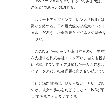
・
IVSソーシャル
を牽引する中村多伽氏は、
の装置”であると強調する。
スタートアップカンファレンス「IVS」
野が交錯する、日本最大級の起業家イベント
ャル」だろう。社会課題とビジネスの融合
ージだ。
このIVSソーシャルを牽引するのが、中
を支援する株式会社talikiを率い、自らも
にIVSにボランティア参加した一人の若き
イヤーを束ね、社会課題に向き合い続けて
「社会課題解決は、儲からない」という思
のか。彼女の歩みをたどることで、IVSが
置”であることが見えてくる。