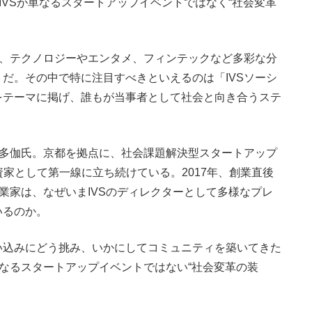
IVSが単なるスタートアップイベントではなく“社会変革
は、テクノロジーやエンタメ、フィンテックなど多彩な分
だ。その中で特に注目すべきといえるのは「IVSソーシ
をテーマに掲げ、誰もが当事者として社会と向き合うステ
村多伽氏。京都を拠点に、社会課題解決型スタートアップ
投資家として第一線に立ち続けている。2017年、創業直後
起業家は、なぜいまIVSのディレクターとして多様なプレ
いるのか。
い込みにどう挑み、いかにしてコミュニティを築いてきた
単なるスタートアップイベントではない“社会変革の装