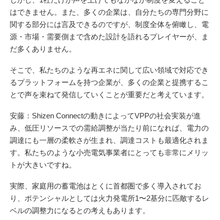
はできません。また、多くの企業は、自分たちの専門分野に
関する部分には言及できるのですが、制度全体を俯瞰し、電
源・市場・需要側まで含めた設計を語れるプレイヤーが、ま
だ多くありません。
そこで、私たちのような再エネに関して広い領域で対応でき
るプラットフォームを持つ企業が、多くの企業と提携するこ
とで声を束ねて発信していくことが重要だと考えています。
安藤：Shizen Connectの動きによってVPPの社会実装が進
み、低圧リソースでの需給調整が当たり前になれば、電力の
調達にも一層の柔軟さが生まれ、調達コストも最適化されま
す。私たちのような小売電気事業者にとっても非常にメリッ
トが大きいですね。
実際、家庭用の蓄電池はとくに首都圏で多く導入されてお
り、ポテンシャルとしては火力発電所1〜2基分に匹敵するレ
ベルの調整力になるとの考えもあります。