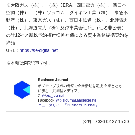
※大阪ガス（株）、（株）JERA、四国電力（株）、新日本
空調（株）、（株）ソラコム、ダイキン工業（株）、東急不
動産（株）、東京ガス（株）、西日本鉄道（株）、北陸電力
（株）、北海道電力（株）及び事業会社1社（社名非公表）
の計12社と新株予約権付転換社債による資本業務提携契約を
締結
URL：
https://se-digital.net
※本稿はPR記事です。
Business Journal
ポジティブ視点の考察で企業活動を応援 企業ととも
に歩む「共創型メディア」
X:
@biz_journal
Facebook:
@bizjournal.anglecreate
ニュースサイト「Business Journal」
公開：2026.02.27 15:30