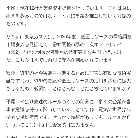
平尾：現在12社と業務資本提携を行っています。これは単に
出資を募るものではなく、ともに事業を推進していく前提の
ものです。
たとえば東京ガスとは、2026年度、低圧リソースの需給調整
市場参入を見据えて、需給調整市場の一次オフライン枠
（※2）向けの制御が可能かの技術実証を共同で行いまし
た。こちらはすでに商用で導入が開始されています。
安藤：VPPの社会実装を推進するために非常に有効な技術実
証ですよね。VPPの普及や低圧リソースの活用をさらに拡大
させるために必要なことはどんなことだと考えていますか？
平尾：やはり先述のルールづくりの部分に、多くの企業が当
事者意識を持って関与していくことですね。電気の世界は典
型的な規制産業です。せっかく技術があっても、ルールが追
いついてこなければ社会実装は進みません。
しかし、1社だけが声を上げてもなかなか制度を変えること