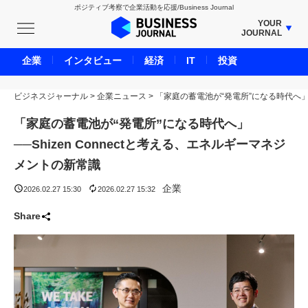
ポジティブ考察で企業活動を応援/Business Journal
YOUR
JOURNAL
BUSINESS JOURNAL
企業
インタビュー
経済
IT
投資
UNICORN JOURNAL
ビジネスジャーナル
>
企業ニュース
CARBON CREDITS JOURNAL
>
「家庭の蓄電池が“発電所”になる時代へ」─
IVS JOURNAL
「家庭の蓄電池が“発電所”になる時代へ」
ENERGY MANAGEMENT JOURNAL
──Shizen Connectと考える、エネルギーマネジ
INBOUND JOURNAL
メントの新常識
LIFE ENDING JOURNAL
企業
2026.02.27 15:30
2026.02.27 15:32
AI JOURNAL
Share
REAL ESTATE BROKERAGE JOURNAL
SMART MARKETING JOURNAL
BPaaS JOURNAL
ADOPTABLE DOG JOURNAL