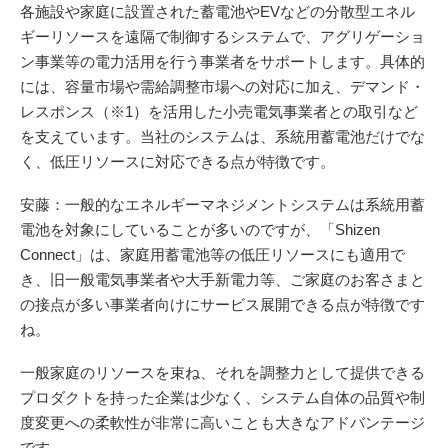
各施設や家庭に設置された蓄電池やEVなどの分散型エネル
ギーリソースを遠隔で制御するシステムで、アグリゲーショ
ン事業等の電力活用を行う事業者をサポートします。具体的
には、容量市場や需給調整市場への対応に加え、デマンド・
レスポンス（※1）を活用した小売電気事業者との取引など
を支えています。当社のシステムは、系統用蓄電池だけでな
く、低圧リソースに対応できる点が特徴です。
安藤：一般的なエネルギーマネジメントシステムは系統用蓄
電池を対象にしていることが多いのですが、「Shizen
Connect」は、家庭用蓄電池等の低圧リソースにも適用で
き、旧一般電気事業者や大手新電力等、ご家庭のお客さまと
の接点が多い事業者向けにサービス展開できる点が特徴です
ね。
一般家庭のリソースを束ね、それを調整力として提供できる
プロダクトを持った企業は少なく、システム自体の品質や制
度変更への柔軟性が非常に高いことも大きなアドバンテージ
です。