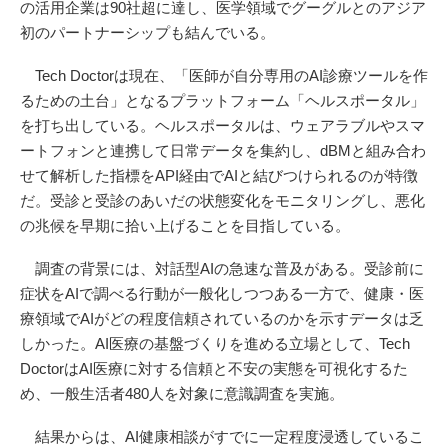
の活用企業は90社超に達し、医学領域でグーグルとのアジア
初のパートナーシップも結んでいる。
Tech Doctorは現在、「医師が自分専用のAI診療ツールを作
るための土台」となるプラットフォーム「ヘルスポータル」
を打ち出している。ヘルスポータルは、ウェアラブルやスマ
ートフォンと連携して日常データを集約し、dBMと組み合わ
せて解析した指標をAPI経由でAIと結びつけられるのが特徴
だ。受診と受診のあいだの状態変化をモニタリングし、悪化
の兆候を早期に拾い上げることを目指している。
調査の背景には、対話型AIの急速な普及がある。受診前に
症状をAIで調べる行動が一般化しつつある一方で、健康・医
療領域でAIがどの程度信頼されているのかを示すデータは乏
しかった。AI医療の基盤づくりを進める立場として、Tech
DoctorはAI医療に対する信頼と不安の実態を可視化するた
め、一般生活者480人を対象に意識調査を実施。
結果からは、AI健康相談がすでに一定程度浸透しているこ