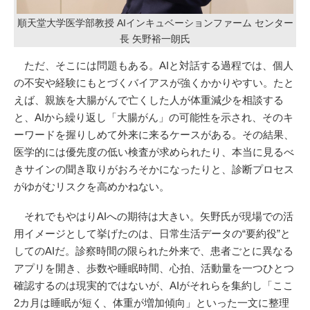
順天堂大学医学部教授 AIインキュベーションファーム センター
長 矢野裕一朗氏
ただ、そこには問題もある。AIと対話する過程では、個人
の不安や経験にもとづくバイアスが強くかかりやすい。たと
えば、親族を大腸がんで亡くした人が体重減少を相談する
と、AIから繰り返し「大腸がん」の可能性を示され、そのキ
ーワードを握りしめて外来に来るケースがある。その結果、
医学的には優先度の低い検査が求められたり、本当に見るべ
きサインの聞き取りがおろそかになったりと、診断プロセス
がゆがむリスクを高めかねない。
それでもやはりAIへの期待は大きい。矢野氏が現場での活
用イメージとして挙げたのは、日常生活データの“要約役”と
してのAIだ。診察時間の限られた外来で、患者ごとに異なる
アプリを開き、歩数や睡眠時間、心拍、活動量を一つひとつ
確認するのは現実的ではないが、AIがそれらを集約し「ここ
2カ月は睡眠が短く、体重が増加傾向」といった一文に整理