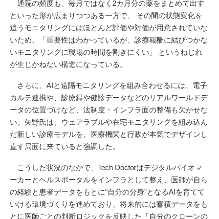
通院の頻度も、毎月ではなく2カ月分の薬をまとめて出す
といった形が広まりつつある一方で、 その間の状態変化を
追うモニタリングにはほとんど評価や対価が用意されていな
いため、「重要性はわかっているが、診療報酬に結びつかな
いモニタリングに現場の時間を割きにくい」 というねじれ
が生じかねない構造になっている。
さらに、AIと遠隔モニタリングを組み合わせるには、電子
カルテ連携や、診療録や健診データなどのリアルワールドデ
ータの位置づけなど、法制度・インフラ面の整備も欠かせな
い。矢野氏は、ウェアラブルや在宅モニタリングを組み込ん
だ新しい診療モデルを、医療機関と行政が本気でデザインし
直す局面に来ていると強調した。
こうした状況のなかで、Tech Doctorはデジタルバイオマ
ーカーとヘルスポータルをインフラとして整え、医師が自ら
の経験と患者データをもとに“自分の分身”となるAIを育てて
いける環境づくりを進めており、将来的には蓄積データをも
とに医師ごとの判断ロジックを反映した「自分のクローンの