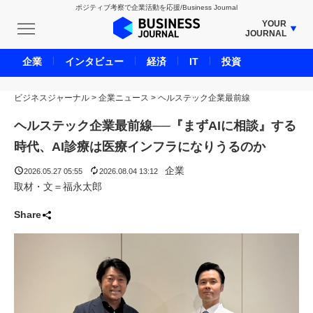
ポジティブ考察で企業活動を応援/Business Journal
YOUR
JOURNAL
BUSINESS JOURNAL
企業
インタビュー
経済
IT
投資
UNICORN JOURNAL
ビジネスジャーナル
>
企業ニュース
CARBON CREDITS JOURNAL
>
ヘルステック企業最前線
IVS JOURNAL
ヘルステック企業最前線──『まずAIに相談』する
ENERGY MANAGEMENT JOURNAL
時代、AI診療は医療インフラになりうるのか
INBOUND JOURNAL
企業
2026.05.27 05:55
2026.08.04 13:12
LIFE ENDING JOURNAL
取材・文＝福永太郎
AI JOURNAL
Share
REAL ESTATE BROKERAGE JOURNAL
SMART MARKETING JOURNAL
BPaaS JOURNAL
ADOPTABLE DOG JOURNAL