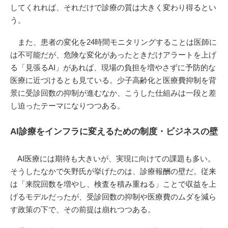
してくれれば、それだけで診療の質は大きく変わり得るとい
う。
また、患者の変化を24時間モニタリングすることは医師に
は不可能だが、危険な変化があったときだけアラートを上げ
る「見張るAI」があれば、現場の負担を増やさずに予防的な
医療に近づけるとも見ている。少子高齢化と医療費抑制を背
景に受診回数の抑制が進むなか、こうした仕組みは一段と差
し迫ったテーマになりつつある。
AI診療をインフラに変えるための制度・ビジネスの壁
AI医療には期待も大きいが、実現に向けての課題も多い。
そうしたなかで矢野氏が挙げたのは、診療報酬の壁だ。従来
は「来院回数を増やし、検査を積み重ねる」ことで収益を上
げるモデルだったが、受診回数の抑制や医療費のムダを減ら
す政策の下で、その前提は崩れつつある。