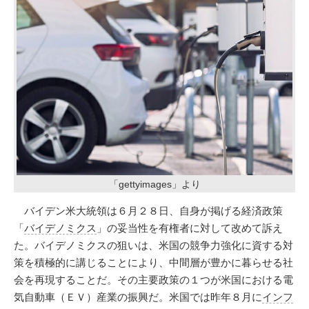
「gettyimages」より
バイデン米大統領は６月２８日、自身が掲げる経済政策
「
バイデノミクス
」の妥当性を有権者に対して改めて訴え
た。バイデノミクスの狙いは、米国の競争力強化に資する対
策を積極的に講じることにより、中間層が豊かに暮らせる社
会を再現することだ。その主要政策の１つが米国における電
気自動車（ＥＶ）産業の振興だ。米国では昨年８月に
インフ