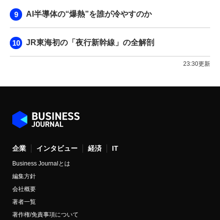
AI半導体の“爆熱”を誰が冷やすのか
JR東海初の「夜行新幹線」の全解剖
23:30更新
企業
インタビュー
経済
IT
Business Journalとは
編集方針
会社概要
著者一覧
著作権/免責事項について