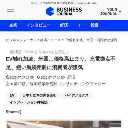
ポジティブ考察で企業活動を応援/Business Journal
YOUR
JOURNAL
BUSINESS JOURNAL
企業
インタビュー
経済
IT
投資
UNICORN JOURNAL
ビジネスジャーナル
>
経済ニュース
CARBON CREDITS JOURNAL
>
EV離れ加速、米国…消費者が嫌気
IVS JOURNAL
藤和彦「日本と世界の先を読む」
ENERGY MANAGEMENT JOURNAL
EV離れ加速、米国…価格高止まり、充電拠点不
INBOUND JOURNAL
足、短い航続距離に消費者が嫌気
LIFE ENDING JOURNAL
経済
2023.07.07 18:05
2023.07.07 14:50
AI JOURNAL
文＝藤和彦／経済産業研究所コンサルティングフェロー
REAL ESTATE BROKERAGE JOURNAL
EV
日本と世界の先を読む
バイデノミクス
SMART MARKETING JOURNAL
インフレーション抑制法
BPaaS JOURNAL
Share
ADOPTABLE DOG JOURNAL