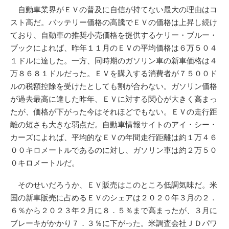
自動車業界がＥＶの普及に自信が持てない最大の理由はコ
スト高だ。バッテリー価格の高騰でＥＶの価格は上昇し続け
ており、自動車の推奨小売価格を提供するケリー・ブルー・
ブックによれば、昨年１１月のＥＶの平均価格は６万５０４
１ドルに達した。一方、同時期のガソリン車の新車価格は４
万８６８１ドルだった。ＥＶを購入する消費者が７５００ド
ルの税額控除を受けたとしても割が合わない。ガソリン価格
が過去最高に達した昨年、ＥＶに対する関心が大きく高まっ
たが、価格が下がった今はそれほどでもない。ＥＶの走行距
離の短さも大きな弱点だ。自動車情報サイトのアイ・シー・
カーズによれば、平均的なＥＶの年間走行距離は約１万４６
００キロメートルであるのに対し、ガソリン車は約２万５０
０キロメートルだ。
そのせいだろうか、ＥＶ販売はこのところ低調気味だ。米
国の新車販売に占めるＥＶのシェアは２０２０年３月の２．
６％から２０２３年２月に８．５％まで高まったが、３月に
ブレーキがかかり７．３％に下がった。米調査会社ＪＤパワ