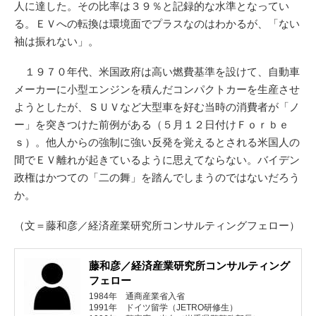
人に達した。その比率は３９％と記録的な水準となってい
る。ＥＶへの転換は環境面でプラスなのはわかるが、「ない
袖は振れない」。
１９７０年代、米国政府は高い燃費基準を設けて、自動車
メーカーに小型エンジンを積んだコンパクトカーを生産させ
ようとしたが、ＳＵＶなど大型車を好む当時の消費者が「ノ
ー」を突きつけた前例がある（５月１２日付けＦｏｒｂｅ
ｓ）。他人からの強制に強い反発を覚えるとされる米国人の
間でＥＶ離れが起きているように思えてならない。バイデン
政権はかつての「二の舞」を踏んでしまうのではないだろう
か。
（文＝藤和彦／経済産業研究所コンサルティングフェロー）
藤和彦／経済産業研究所コンサルティング
フェロー
1984年 通商産業省入省
1991年 ドイツ留学（JETRO研修生）