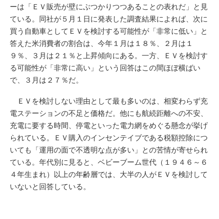
ーは「ＥＶ販売が壁にぶつかりつつあることの表れだ」と見
ている。同社が５月１日に発表した調査結果によれば、次に
買う自動車としてＥＶを検討する可能性が「非常に低い」と
答えた米消費者の割合は、今年１月は１８％、２月は１
９％、３月は２１％と上昇傾向にある。一方、ＥＶを検討す
る可能性が「非常に高い」という回答はこの間ほぼ横ばい
で、３月は２７％だ。
ＥＶを検討しない理由として最も多いのは、相変わらず充
電ステーションの不足と価格だ。他にも航続距離への不安、
充電に要する時間、停電といった電力網をめぐる懸念が挙げ
られている。ＥＶ購入のインセンテイブである税額控除につ
いても「運用の面で不透明な点が多い」との苦情が寄せられ
ている。年代別に見ると、ベビーブーム世代（１９４６～６
４年生まれ）以上の年齢層では、大半の人がＥＶを検討して
いないと回答している。