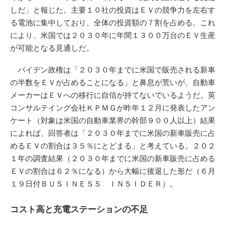
しだ」と報じた。主要１０社の投資はＥＶの競争力を左右す
る電池に集中しており、全体の投資額の７割を占める。これ
により、米国では２０３０年に年間１３００万台のＥＶ生産
が可能となる見通しだ。
バイデン政権は「２０３０年までに米国で販売される新車
の半数をＥＶが占めることになる」と鼻息が荒いが、自動車
メーカーはＥＶへの移行に自信が持てないでいるようだ。英
コンサルテイング会社ＫＰＭＧが昨年１２月に発表したアン
ケート（対象は米国の自動車業界の幹部９００人以上）結果
によれば、回答者は「２０３０年までに米国の新車販売に占
めるＥＶの割合は３５％にとどまる」と考えている。２０２
１年の調査結果（２０３０年までに米国の新車販売に占める
ＥＶの割合は６２％になる）から大幅に後退した形だ（６月
１９日付ＢＵＳＩＮＥＳＳ ＩＮＳＩＤＥＲ）。
コスト高と充電ステーションの不足