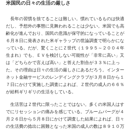
米国民の日々の生活の厳しさ
長年の習慣を捨てることは難しい。慣れているものは快適
だし、予想外の事態に見舞われることは少ない。米国でも高
齢化が進んでおり、国民の意識が保守的になっていることが
６月８日に発表された米ギャラップの世論調査で明らかにな
っている。だが、驚くことにＺ世代（１９９５～２００４年
生まれ）でも、ＥＶを検討しない可能性が「非常に高い」又
は「どちらかで言えば高い」と答えた割合が３３％に上っ
た。その理由は日々の生活の厳しさにあるだろう。インター
ネット金融サービスのレンデイングクラブが３月８日から１
７日にかけて実施した調査によれば、Ｚ世代の成人の６６％
が給料ギリギリの生活をしている。
生活苦はＺ世代に限ったことではない。多くの米国人はす
でにリセッションの痛みを感じている。ブルームバーグが４
月２６日から５月８日にかけて調査した結果によれば、日々
の生活費の捻出に困難となった米国の成人の数は８９１０万