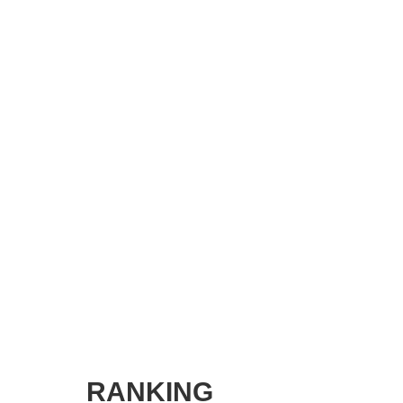
SMART MARKETING JOURNAL
BPaaS JOURNAL
ADOPTABLE DOG JOURNAL
RANKING