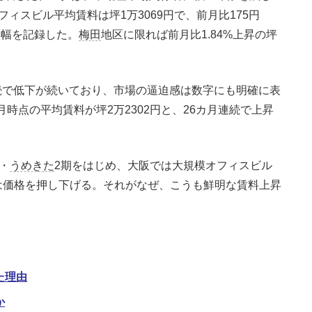
ィスビル平均賃料は坪1万3069円で、前月比175円
昇幅を記録した。
梅田
地区に限れば前月比1.84%上昇の坪
連続で低下が続いており、市場の逼迫感は数字にも明確に表
月時点の平均賃料が坪2万2302円と、26カ月連続で上昇
・
うめきた
2期をはじめ、大阪では大規模オフィスビル
は価格を押し下げる。それがなぜ、こうも鮮明な賃料上昇
た理由
か