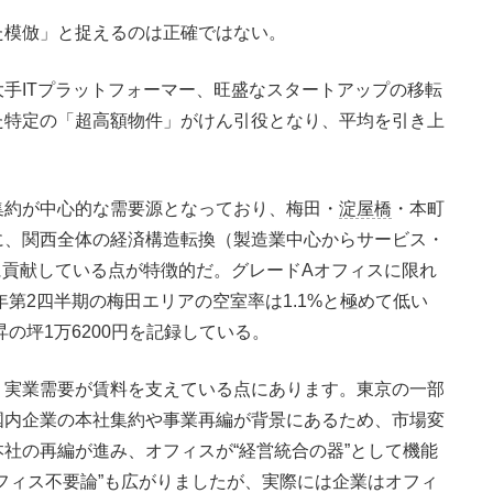
模倣」と捉えるのは正確ではない。
手ITプラットフォーマー、旺盛なスタートアップの移転
た特定の「超高額物件」がけん引役となり、平均を引き上
約が中心的な需要源となっており、梅田・
淀屋橋
・本町
に、関西全体の経済構造転換（製造業中心からサービス・
に貢献している点が特徴的だ。グレードAオフィスに限れ
年第2四半期の梅田エリアの空室率は1.1%と極めて低い
昇の坪1万6200円を記録している。
、実業需要が賃料を支えている点にあります。東京の一部
国内企業の本社集約や事業再編が背景にあるため、市場変
社の再編が進み、オフィスが“経営統合の器”として機能
フィス不要論”も広がりましたが、実際には企業はオフィ