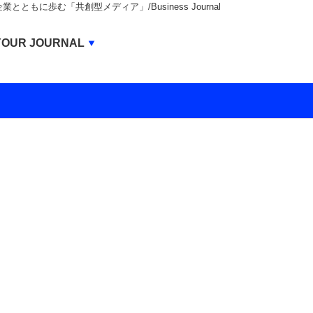
もに歩む「共創型メディア」/Business Journal
Business Journal
YOUR JOURNAL
BUSINESS JOURNAL
UNICORN JOURNAL
CARBON CREDITS JOURNAL
IVS JOURNAL
ENERGY MANAGEMENT JOURNAL
INBOUND JOURNAL
LIFE ENDING JOURNAL
AI JOURNAL
REAL ESTATE BROKERAGE JOURNAL