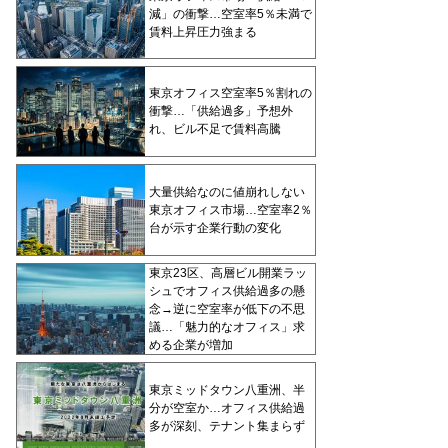
減」の衝撃…空室率5％未満で
賃料上昇圧力強まる
東京オフィス空室率5％割れの
衝撃…「供給過多」予想外
れ、ビル不足で賃料高騰
大量供給なのに値崩れしない
東京オフィス市場…空室率2％
台が示す企業行動の変化
東京23区、高層ビル開業ラッ
シュでオフィス供給過多の懸
念→逆に空室率が低下の不思
議…「魅力的なオフィス」求
める企業が増加
東京ミッドタウン八重洲、半
分が空室か…オフィス供給過
多が深刻、テナント集まらず