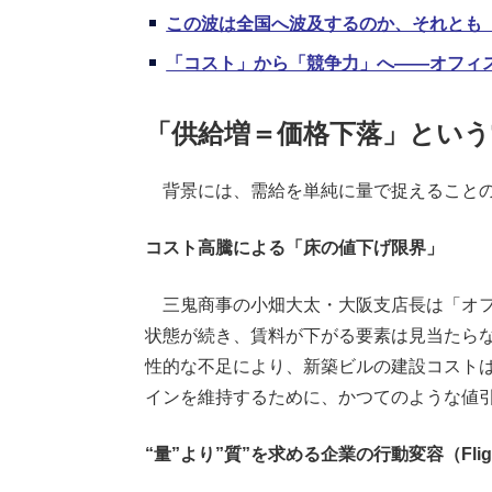
この波は全国へ波及するのか、それとも
「コスト」から「競争力」へ――オフィ
「供給増＝価格下落」という
背景には、需給を単純に量で捉えることの
コスト高騰による「床の値下げ限界」
三鬼商事の小畑大太・大阪支店長は「オフ
状態が続き、賃料が下がる要素は見当たら
性的な不足により、新築ビルの建設コストは
インを維持するために、かつてのような値
“量”より”質”を求める企業の行動変容（Flight t