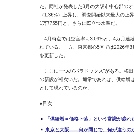
た。同社が発表した3月の大阪市中心部のオフ
（1.36%）上昇し、調査開始以来最大の上
1万7755円と、さらに際立つ水準だ。
4月時点では空室率も3.09%と、4カ月
れている。一方、東京都心5区では2026年3
を更新した。
ここに一つの”パラドックス”がある。梅田
の新設が相次いだ。通常であれば、供給増
として現れているのか。
●目次
「供給増＝価格下落」という常識が崩れ
東京と大阪――何が同じで、何が違うの