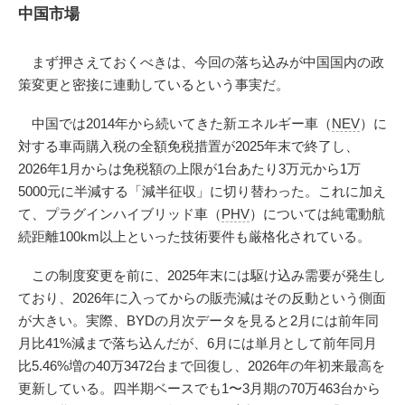
中国市場
まず押さえておくべきは、今回の落ち込みが中国国内の政
策変更と密接に連動しているという事実だ。
中国では2014年から続いてきた新エネルギー車（
NEV
）に
対する車両購入税の全額免税措置が2025年末で終了し、
2026年1月からは免税額の上限が1台あたり3万元から1万
5000元に半減する「減半征収」に切り替わった。これに加え
て、プラグインハイブリッド車（
PHV
）については純電動航
続距離100km以上といった技術要件も厳格化されている。
この制度変更を前に、2025年末には駆け込み需要が発生し
ており、2026年に入ってからの販売減はその反動という側面
が大きい。実際、BYDの月次データを見ると2月には前年同
月比41%減まで落ち込んだが、6月には単月として前年同月
比5.46%増の40万3472台まで回復し、2026年の年初来最高を
更新している。四半期ベースでも1〜3月期の70万463台から