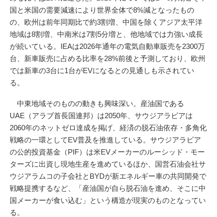
国と米国の需要減速により世界全体で8%減となったもの
の、欧州は前年同期比で約3割増、中国を除くアジア太平洋
地域は8割増、中南米は7割5分増と、他地域では力強い成長
が続いている。IEAは2026年通年の電気自動車販売を2300万
台、新車販売に占める比率を28%前後と予測しており、欧州
では新車の3台に1台がEVになるとの見通しも示されてい
る。
中東地域そのものの動きも興味深い。産油国である
UAE（アラブ首長国連邦）は2050年、サウジアラビアは
2060年のネットゼロ達成を掲げ、経済の脱石油依存・多角化
戦略の一環としてEV普及を推進している。サウジアラビア
の公的投資基金（PIF）は米EVメーカーのルーシッド・モー
ターズに出資し現地生産を進めているほか、国営石油会社サ
ウジアラムコの子会社とBYDが新エネルギー車の共同開発で
戦略提携するなど、「産油国が自ら脱石油を進め、そこに中
国メーカーが食い込む」という構造が現実のものとなってい
る。