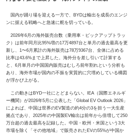
国内が踊り場を迎える一方で、BYDは輸出を成長のエンジ
ンに据える戦略へと急速に舵を切っている。
2026年6月の海外販売台数（乗用車・ピックアップトラッ
ク）は前年同月比95%増の17万4897台と単月の過去最高を更
新し、1〜6月累計の海外販売は78万9367台、全体に占める
比率は43.6%まで上昇した。海外分を差し引いて計算する
と、6月単月の中国国内販売はむしろ前年割れという分析も
あり、海外市場が国内の不振を実質的に穴埋めしている構図
が浮かび上がる。
この動きはBYD一社にとどまらない。IEA（国際エネルギ
ー機関）が2026年5月に公表した「Global EV Outlook 2026」
によれば、中国は世界のEV製造の約4分の3を担う一大生産
拠点であり、2025年の中国製EV輸出は前年から倍増して250
万台超の過去最高を記録した。中国・欧州・米国という3大
市場を除く「その他地域」で販売されたEVの55%が中国か