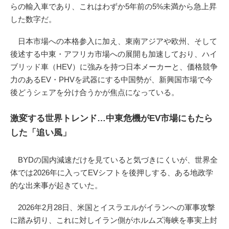
らの輸入車であり、これはわずか5年前の5%未満から急上昇
した数字だ。
日本市場への本格参入に加え、東南アジアや欧州、そして
後述する中東・アフリカ市場への展開も加速しており、ハイ
ブリッド車（HEV）に強みを持つ日本メーカーと、価格競争
力のあるEV・PHVを武器にする中国勢が、新興国市場で今
後どうシェアを分け合うかが焦点になっている。
激変する世界トレンド…中東危機がEV市場にもたら
した「追い風」
BYDの国内減速だけを見ていると気づきにくいが、世界全
体では2026年に入ってEVシフトを後押しする、ある地政学
的な出来事が起きていた。
2026年2月28日、米国とイスラエルがイランへの軍事攻撃
に踏み切り、これに対しイラン側がホルムズ海峡を事実上封