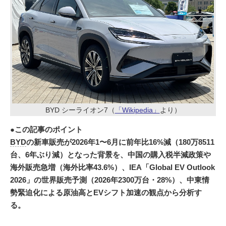
BYD シーライオン7（
「Wikipedia」
より）
●この記事のポイント
BYD
の新車販売が2026年1〜6月に前年比16%減（180万8511
台、6年ぶり減）となった背景を、中国の購入税半減政策や
海外販売急増（海外比率43.6%）、IEA「Global EV Outlook
2026」の世界販売予測（2026年2300万台・28%）、中東情
勢緊迫化による原油高とEVシフト加速の観点から分析す
る。