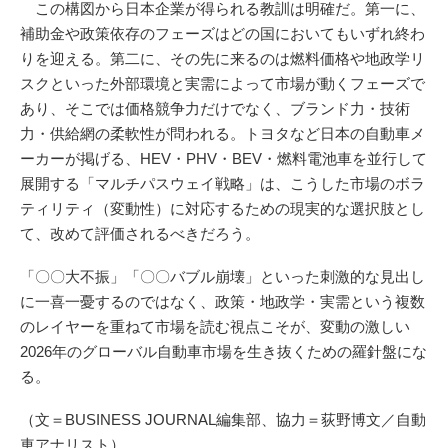
この構図から日本企業が得られる教訓は明確だ。第一に、
補助金や政策依存のフェーズはどの国においてもいずれ終わ
りを迎える。第二に、その先に来るのは燃料価格や地政学リ
スクといった外部環境と実需によって市場が動くフェーズで
あり、そこでは価格競争力だけでなく、ブランド力・技術
力・供給網の柔軟性が問われる。トヨタなど日本の自動車メ
ーカーが掲げる、HEV・PHV・BEV・燃料電池車を並行して
展開する「マルチパスウェイ戦略」は、こうした市場のボラ
ティリティ（変動性）に対応するための現実的な選択肢とし
て、改めて評価されるべきだろう。
「〇〇大不振」「〇〇バブル崩壊」といった刺激的な見出し
に一喜一憂するのではなく、政策・地政学・実需という複数
のレイヤーを重ねて市場を読む視点こそが、変動の激しい
2026年のグローバル自動車市場を生き抜くための羅針盤にな
る。
（文＝BUSINESS JOURNAL編集部、協力＝荻野博文／自動
車アナリスト）