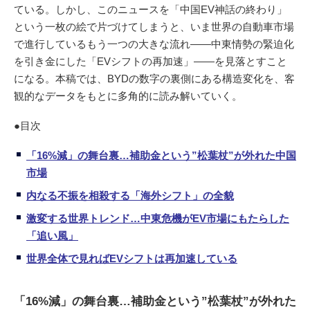
ている。しかし、このニュースを「中国EV神話の終わり」
という一枚の絵で片づけてしまうと、いま世界の自動車市場
で進行しているもう一つの大きな流れ――中東情勢の緊迫化
を引き金にした「EVシフトの再加速」――を見落とすこと
になる。本稿では、BYDの数字の裏側にある構造変化を、客
観的なデータをもとに多角的に読み解いていく。
●目次
「16%減」の舞台裏…補助金という”松葉杖”が外れた中国
市場
内なる不振を相殺する「海外シフト」の全貌
激変する世界トレンド…中東危機がEV市場にもたらした
「追い風」
世界全体で見ればEVシフトは再加速している
「16%減」の舞台裏…補助金という”松葉杖”が外れた