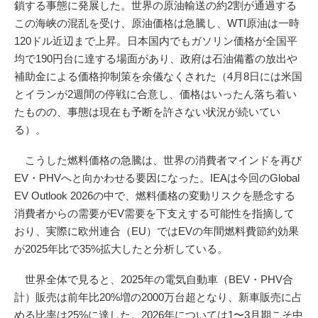
鎖する事態に発展した。世界の原油輸送の約2割が通過する
この海峡の混乱を受け、原油価格は急騰し、WTI原油は一時
120ドル近辺まで上昇。日本国内でもガソリン価格が全国平
均で190円台に達する場面があり、政府は石油備蓄の放出や
補助金による価格抑制策を余儀なくされた（4月8日には米国
とイランが2週間の停戦に合意し、価格はいったん落ち着い
たものの、事態は現在も予断を許さない状況が続いてい
る）。
こうした燃料価格の急騰は、世界の消費者マインドを再び
EV・PHVへと向かわせる要因になった。IEAは今回のGlobal
EV Outlook 2026の中で、燃料価格の変動リスクを懸念する
消費者からの需要がEV需要を下支えする可能性を指摘して
おり、実際に欧州連合（EU）ではEVの年間燃料費節約効果
が2025年比で35%拡大したと分析している。
世界全体で見ると、2025年の電気自動車（BEV・PHV合
計）販売は前年比20%増の2000万台超となり、新車販売に占
める比率は25%に達した。2026年については1〜3月期こそ中