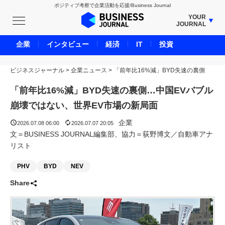
ポジティブ考察で企業活動を応援/Business Journal
YOUR
JOURNAL
BUSINESS JOURNAL
企業
インタビュー
経済
IT
投資
UNICORN JOURNAL
ビジネスジャーナル
>
企業ニュース
CARBON CREDITS JOURNAL
>
「前年比16%減」BYD失速の裏側
IVS JOURNAL
「前年比16%減」BYD失速の裏側…中国EVバブル
ENERGY MANAGEMENT JOURNAL
崩壊ではない、世界EV市場の新局面
INBOUND JOURNAL
企業
2026.07.08 06:00
2026.07.07 20:05
LIFE ENDING JOURNAL
文＝BUSINESS JOURNAL編集部、協力＝荻野博文／自動車アナ
リスト
AI JOURNAL
REAL ESTATE BROKERAGE JOURNAL
PHV
BYD
NEV
SMART MARKETING JOURNAL
Share
BPaaS JOURNAL
ADOPTABLE DOG JOURNAL