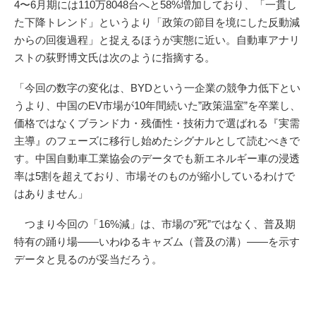
4〜6月期には110万8048台へと58%増加しており、「一貫し
た下降トレンド」というより「政策の節目を境にした反動減
からの回復過程」と捉えるほうが実態に近い。自動車アナリ
ストの荻野博文氏は次のように指摘する。
「今回の数字の変化は、BYDという一企業の競争力低下とい
うより、中国のEV市場が10年間続いた”政策温室”を卒業し、
価格ではなくブランド力・残価性・技術力で選ばれる『実需
主導』のフェーズに移行し始めたシグナルとして読むべきで
す。中国自動車工業協会のデータでも新エネルギー車の浸透
率は5割を超えており、市場そのものが縮小しているわけで
はありません」
つまり今回の「16%減」は、市場の”死”ではなく、普及期
特有の踊り場——いわゆるキャズム（普及の溝）——を示す
データと見るのが妥当だろう。