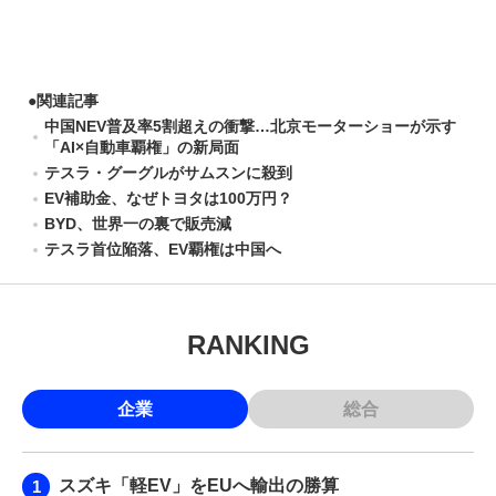
●
関連記事
中国NEV普及率5割超えの衝撃…北京モーターショーが示す
「AI×自動車覇権」の新局面
テスラ・グーグルがサムスンに殺到
EV補助金、なぜトヨタは100万円？
BYD、世界一の裏で販売減
テスラ首位陥落、EV覇権は中国へ
RANKING
企業
総合
スズキ「軽EV」をEUへ輸出の勝算