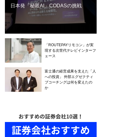
日本発「秘匿AI」CODASの挑戦
「ROUTEPAYリモコン」が実
現する次世代テレビインターフ
ェース
富士通の経営成果を支えた「人
への投資」 外部エグゼクティ
ブコーチングは何を変えたの
か