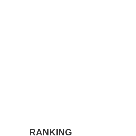
SMART MARKETING JOURNAL
BPaaS JOURNAL
ADOPTABLE DOG JOURNAL
RANKING