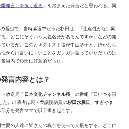
愛国発言」を振り返る
』を踏まえた発言だと思われる。同
桜』の番組で、当時落選中だった杉田は、『生産性がない同
する。どこにそういう大義名分があるんですか』などの発
っているが、このときのホスト役が中山恭子と、ほかなら
男性からは言いにくいことをガンガン言っていただくのは
、番組内で杉田に好意的だった」
の発言内容とは？
ット放送局「
日本文化チャンネル桜
」の番組『日いづる国
認した。出演者は現・衆議院議員の
杉田水脈
氏、すぎやま
る部分を発言ママで以下書き起こす。
同性愛の人達に皆さんの税金を使って支援をする。どこに