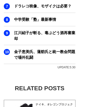
ドラレコ映像、モザイクは必要？
中学受験「塾」最新事情
江川紹子が斬る、毒ぶどう酒再審棄
却
金子恵美氏、蓮舫氏と統一教会問題
で場外乱闘
UPDATE:5:30
RELATED POSTS
ナイキ、オレゴンプロジェク