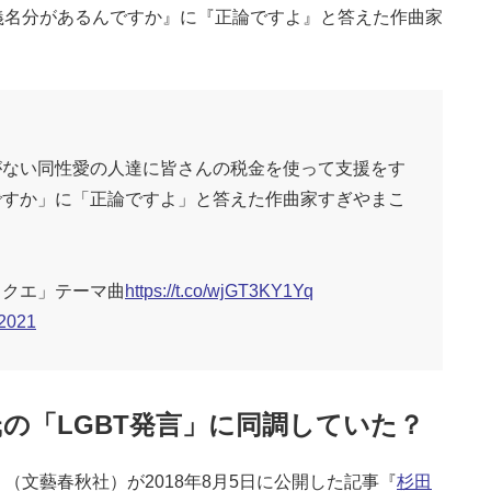
義名分があるんですか』に『正論ですよ』と答えた作曲家
）
がない同性愛の人達に皆さんの税金を使って支援をす
ですか」に「正論ですよ」と答えた作曲家すぎやまこ
ラクエ」テーマ曲
https://t.co/wjGT3KY1Yq
 2021
の「LGBT発言」に同調していた？
文藝春秋社）が2018年8月5日に公開した記事『
杉田