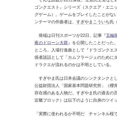
ゴンクエスト』シリーズ（スクエア・エニッ
グゲーム）。ゲームをプレイしたことがな
ンテーマの作曲者は、
すぎやまこういち
氏（
発端は日刊スポーツが22日、記事『
五輪
夜のドローン大群
』を公開したことだった。
ところ、入場行進曲として『ドラゴンクエ
係者談話として「カムフラージュのために
ドラクエが流れるのかは不明としている。
すぎやま氏は日本会議のシンクタンクとし
公益財団法人「国家基本問題研究所」（櫻井
存在感のある人物だ。すぎやま氏の過去の
近畿ブロック）は以下のように自身のツイ
「実際に使われるか不明だ チャンネル桜