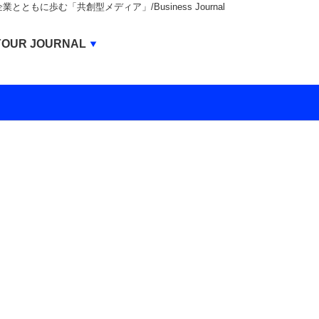
もに歩む「共創型メディア」/Business Journal
Business Journal
YOUR JOURNAL
BUSINESS JOURNAL
UNICORN JOURNAL
CARBON CREDITS JOURNAL
IVS JOURNAL
ENERGY MANAGEMENT JOURNAL
INBOUND JOURNAL
LIFE ENDING JOURNAL
AI JOURNAL
REAL ESTATE BROKERAGE JOURNAL