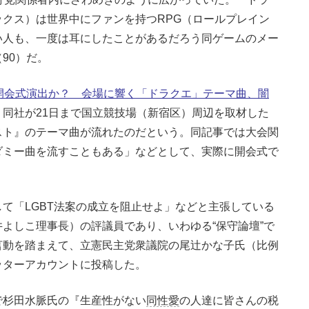
クス）は世界中にファンを持つRPG（ロールプレイン
い人も、一度は耳にしたことがあるだろう同ゲームのメー
90）だ。
開会式演出か？ 会場に響く「ドラクエ」テーマ曲、闇
同社が21日まで国立競技場（新宿区）周辺を取材した
スト』のテーマ曲が流れたのだという。同記事では大会関
ダミー曲を流すこともある」などとして、実際に開会式で
て「LGBT法案の成立を阻止せよ」などと主張している
よしこ理事長）の評議員であり、いわゆる“保守論壇”で
言動を踏まえて、立憲民主党衆議院の尾辻かな子氏（比例
ッターアカウントに投稿した。
で杉田水脈氏の『生産性がない
同性愛
の人達に皆さんの税