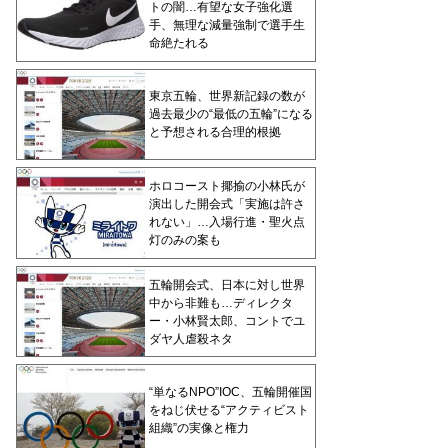
トの闇…有望な女子強化選
手、無理な減量強制で選手生
命絶たれる
東京五輪、世界新記録の数が
過去最少の“最低の五輪”になる
と予想される合理的根拠
ホロコースト揶揄の小林氏が
演出した開会式「実施は許さ
れない」…入場行進・聖火点
灯のみの案も
五輪開会式、日本に対し世界
中から非難も…ディレクタ
ー・小林賢太郎、コントでユ
ダヤ人虐殺ネタ
“単なるNPO”IOC、五輪開催国
をねじ伏せる“アクティビスト
組織”の実像と権力