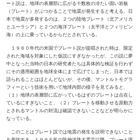
ート説は、地球の表層部に広がる十数枚の冷たい固い岩板
（プレート）がぶつかることで地震が発生すると考える。日
本で地震が多発するのは、２つの陸地プレート（北アメリカ
とユーラシア）と２つの海洋プレート（太平洋とフィリピン
海）の上に乗っているからだとされている。
１９６０年代の米国でプレート説が提唱された時は、限定
された海域を対象にした仮説にすぎなかったが、この説に夢
中となった当時の日本の研究者たちは具体的な検証を行わず
にその適用範囲を地球全体にまで広げてしまった。日本では
語られることはほとんどないが、その後、マントルトモグラ
フィーという技術を用いて地球内部の様子を見てみると、
（１）地球の表層部に広がっているはずのプレートは点在し
ているにすぎないこと、（２）プレートを移動させる原動力
とされるマントルの対流は確認できないことなどが明らかに
なっている。
このことはプレート説では地震の発生を説明できないこと
を意味する。１９９５年の阪神淡路大震災以降、プレート境