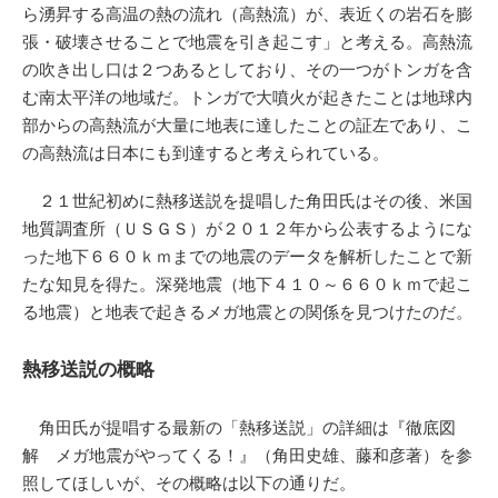
ら湧昇する高温の熱の流れ（高熱流）が、表近くの岩石を膨
張・破壊させることで地震を引き起こす」と考える。高熱流
の吹き出し口は２つあるとしており、その一つがトンガを含
む南太平洋の地域だ。トンガで大噴火が起きたことは地球内
部からの高熱流が大量に地表に達したことの証左であり、こ
の高熱流は日本にも到達すると考えられている。
２１世紀初めに熱移送説を提唱した角田氏はその後、米国
地質調査所（ＵＳＧＳ）が２０１２年から公表するようにな
った地下６６０ｋｍまでの地震のデータを解析したことで新
たな知見を得た。深発地震（地下４１０～６６０ｋｍで起こ
る地震）と地表で起きるメガ地震との関係を見つけたのだ。
熱移送説の概略
角田氏が提唱する最新の「熱移送説」の詳細は『徹底図
解 メガ地震がやってくる！』（角田史雄、藤和彦著）を参
照してほしいが、その概略は以下の通りだ。