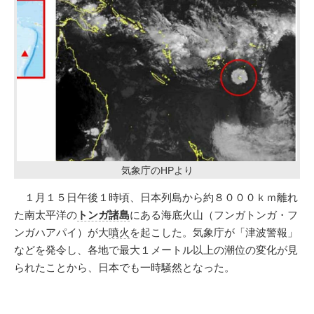
気象庁のHPより
１月１５日午後１時頃、日本列島から約８０００ｋｍ離れ
た南太平洋の
トンガ諸島
にある海底火山（フンガトンガ・フ
ンガハアパイ）が大
噴火
を起こした。気象庁が「津波警報」
などを発令し、各地で最大１メートル以上の潮位の変化が見
られたことから、日本でも一時騒然となった。