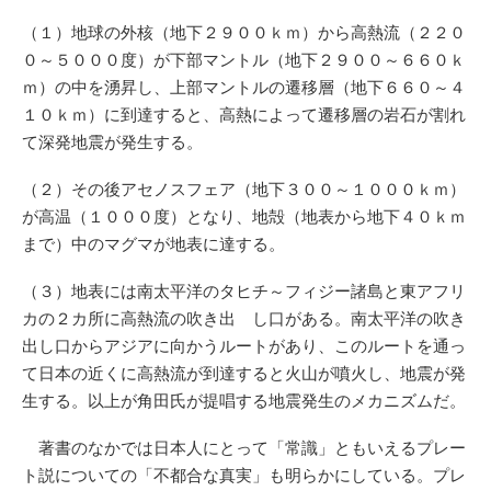
（１）地球の外核（地下２９００ｋｍ）から高熱流（２２０
０～５０００度）が下部マントル（地下２９００～６６０ｋ
ｍ）の中を湧昇し、上部マントルの遷移層（地下６６０～４
１０ｋｍ）に到達すると、高熱によって遷移層の岩石が割れ
て深発地震が発生する。
（２）その後アセノスフェア（地下３００～１０００ｋｍ）
が高温（１０００度）となり、地殻（地表から地下４０ｋｍ
まで）中のマグマが地表に達する。
（３）地表には南太平洋のタヒチ～フィジー諸島と東アフリ
カの２カ所に高熱流の吹き出 し口がある。南太平洋の吹き
出し口からアジアに向かうルートがあり、このルートを通っ
て日本の近くに高熱流が到達すると火山が噴火し、地震が発
生する。以上が角田氏が提唱する地震発生のメカニズムだ。
著書のなかでは日本人にとって「常識」ともいえるプレー
ト説についての「不都合な真実」も明らかにしている。プレ