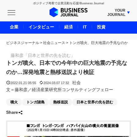
ポジティブ考察で企業活動を応援/Business Journal
YOUR
JOURNAL
BUSINESS JOURNAL
企業
インタビュー
経済
IT
投資
UNICORN JOURNAL
ビジネスジャーナル
>
社会ニュース
CARBON CREDITS JOURNAL
>
トンガ噴火、巨大地震の予兆なのか
IVS JOURNAL
藤和彦「日本と世界の先を読む」
ENERGY MANAGEMENT JOURNAL
トンガ噴火、日本での今年中の巨大地震の予兆な
INBOUND JOURNAL
のか…深発地震と熱移送説より検証
LIFE ENDING JOURNAL
社会
2022.01.21 05:55
2024.03.07 17:32
AI JOURNAL
文＝藤和彦／経済産業研究所コンサルティングフェロー
REAL ESTATE BROKERAGE JOURNAL
噴火
トンガ諸島
熱移送説
日本と世界の先を読む
SMART MARKETING JOURNAL
Share
BPaaS JOURNAL
ADOPTABLE DOG JOURNAL