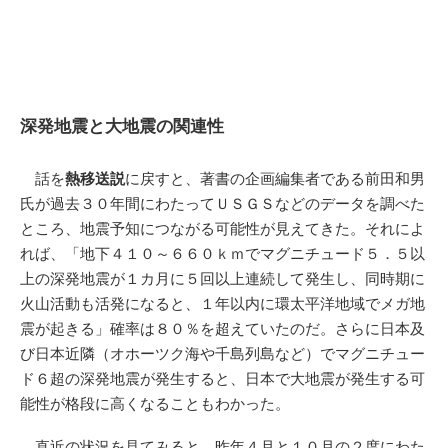
深発地震と大地震の関連性
話を
熱移送説
に戻すと、著書の企画編集者である前田和男
氏が過去３０年間にわたってＵＳＧＳなどのデータを調べた
ところ、地震予知につながる可能性が見えてきた。それによ
れば、「地下４１０～６６０ｋｍでマグニチュード５．５以
上の深発地震が１カ月に５回以上連続して発生し、同時期に
火山活動も活発になると、１年以内に環太平洋地域でメガ地
震が起きる」確率は８０％を超えていたのだ。さらに日本及
び日本近隣（オホーツク海や千島列島など）でマグニチュー
ド６超の深発地震が発生すると、日本で大地震が発生する可
能性が格段に高くなることもわかった。
直近の状況を見てみると、昨年４月と１０月の２度にわた