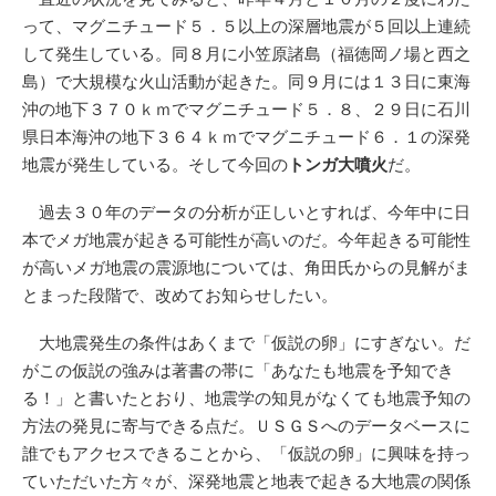
って、マグニチュード５．５以上の深層地震が５回以上連続
して発生している。同８月に小笠原諸島（福徳岡ノ場と西之
島）で大規模な火山活動が起きた。同９月には１３日に東海
沖の地下３７０ｋｍでマグニチュード５．８、２９日に石川
県日本海沖の地下３６４ｋｍでマグニチュード６．１の深発
地震が発生している。そして今回の
トンガ大噴火
だ。
過去３０年のデータの分析が正しいとすれば、今年中に日
本でメガ地震が起きる可能性が高いのだ。今年起きる可能性
が高いメガ地震の震源地については、角田氏からの見解がま
とまった段階で、改めてお知らせしたい。
大地震発生の条件はあくまで「仮説の卵」にすぎない。だ
がこの仮説の強みは著書の帯に「あなたも地震を予知でき
る！」と書いたとおり、地震学の知見がなくても地震予知の
方法の発見に寄与できる点だ。ＵＳＧＳへのデータベースに
誰でもアクセスできることから、「仮説の卵」に興味を持っ
ていただいた方々が、深発地震と地表で起きる大地震の関係