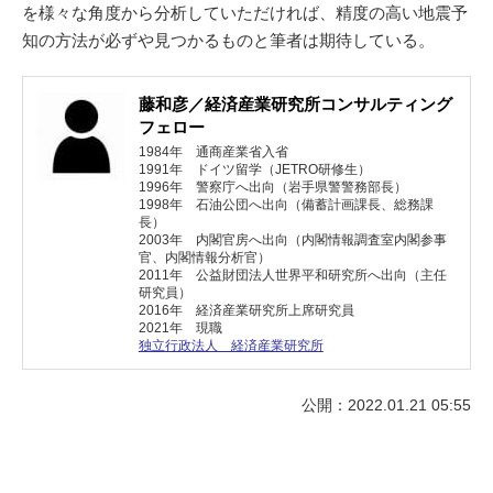
を様々な角度から分析していただければ、精度の高い地震予
知の方法が必ずや見つかるものと筆者は期待している。
藤和彦／経済産業研究所コンサルティング
フェロー
1984年 通商産業省入省
1991年 ドイツ留学（JETRO研修生）
1996年 警察庁へ出向（岩手県警警務部長）
1998年 石油公団へ出向（備蓄計画課長、総務課
長）
2003年 内閣官房へ出向（内閣情報調査室内閣参事
官、内閣情報分析官）
2011年 公益財団法人世界平和研究所へ出向（主任
研究員）
2016年 経済産業研究所上席研究員
2021年 現職
独立行政法人 経済産業研究所
公開：2022.01.21 05:55