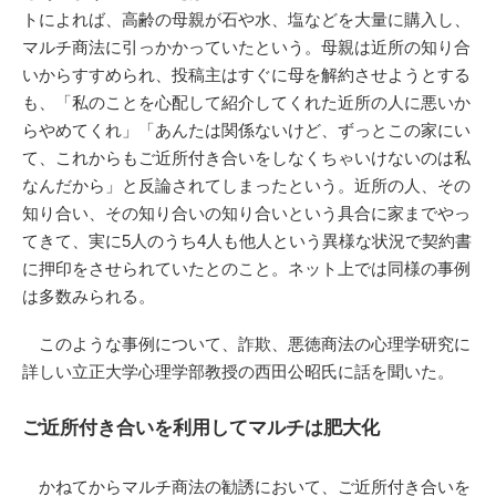
トによれば、高齢の母親が石や水、塩などを大量に購入し、
マルチ商法に引っかかっていたという。母親は近所の知り合
いからすすめられ、投稿主はすぐに母を解約させようとする
も、「私のことを心配して紹介してくれた近所の人に悪いか
らやめてくれ」「あんたは関係ないけど、ずっとこの家にい
て、これからもご近所付き合いをしなくちゃいけないのは私
なんだから」と反論されてしまったという。近所の人、その
知り合い、その知り合いの知り合いという具合に家までやっ
てきて、実に5人のうち4人も他人という異様な状況で契約書
に押印をさせられていたとのこと。ネット上では同様の事例
は多数みられる。
このような事例について、詐欺、悪徳商法の心理学研究に
詳しい立正大学心理学部教授の西田公昭氏に話を聞いた。
ご近所付き合いを利用してマルチは肥大化
かねてからマルチ商法の勧誘において、ご近所付き合いを