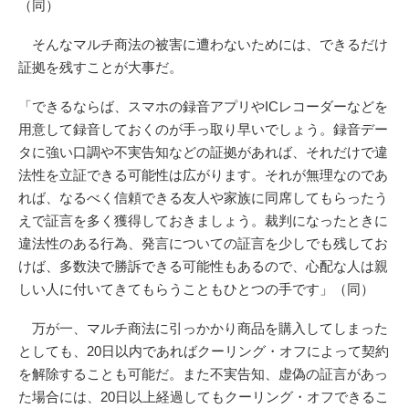
（同）
そんなマルチ商法の被害に遭わないためには、できるだけ
証拠を残すことが大事だ。
「できるならば、スマホの録音アプリやICレコーダーなどを
用意して録音しておくのが手っ取り早いでしょう。録音デー
タに強い口調や不実告知などの証拠があれば、それだけで違
法性を立証できる可能性は広がります。それが無理なのであ
れば、なるべく信頼できる友人や家族に同席してもらったう
えで証言を多く獲得しておきましょう。裁判になったときに
違法性のある行為、発言についての証言を少しでも残してお
けば、多数決で勝訴できる可能性もあるので、心配な人は親
しい人に付いてきてもらうこともひとつの手です」（同）
万が一、マルチ商法に引っかかり商品を購入してしまった
としても、20日以内であればクーリング・オフによって契約
を解除することも可能だ。また不実告知、虚偽の証言があっ
た場合には、20日以上経過してもクーリング・オフできるこ