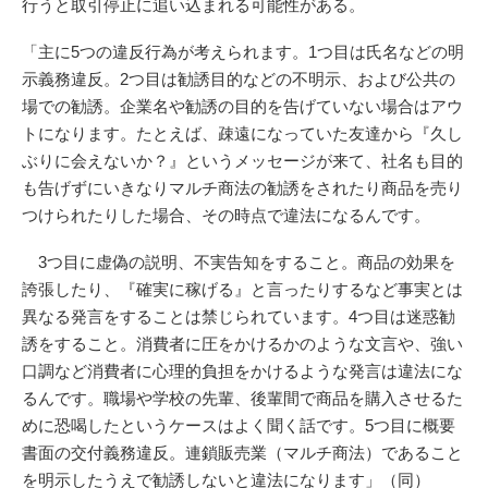
行うと取引停止に追い込まれる可能性がある。
「主に5つの違反行為が考えられます。1つ目は氏名などの明
示義務違反。2つ目は勧誘目的などの不明示、および公共の
場での勧誘。企業名や勧誘の目的を告げていない場合はアウ
トになります。たとえば、疎遠になっていた友達から『久し
ぶりに会えないか？』というメッセージが来て、社名も目的
も告げずにいきなりマルチ商法の勧誘をされたり商品を売り
つけられたりした場合、その時点で違法になるんです。
3つ目に虚偽の説明、不実告知をすること。商品の効果を
誇張したり、『確実に稼げる』と言ったりするなど事実とは
異なる発言をすることは禁じられています。4つ目は迷惑勧
誘をすること。消費者に圧をかけるかのような文言や、強い
口調など消費者に心理的負担をかけるような発言は違法にな
るんです。職場や学校の先輩、後輩間で商品を購入させるた
めに恐喝したというケースはよく聞く話です。5つ目に概要
書面の交付義務違反。連鎖販売業（マルチ商法）であること
を明示したうえで勧誘しないと違法になります」（同）