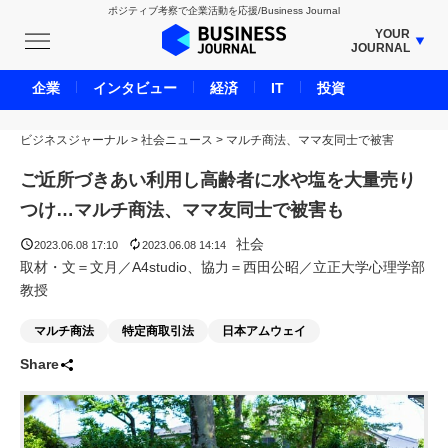
ポジティブ考察で企業活動を応援/Business Journal
YOUR
JOURNAL
BUSINESS JOURNAL
企業
インタビュー
経済
IT
投資
UNICORN JOURNAL
ビジネスジャーナル
>
社会ニュース
CARBON CREDITS JOURNAL
>
マルチ商法、ママ友同士で被害
IVS JOURNAL
ご近所づきあい利用し高齢者に水や塩を大量売り
ENERGY MANAGEMENT JOURNAL
つけ…マルチ商法、ママ友同士で被害も
INBOUND JOURNAL
社会
2023.06.08 17:10
2023.06.08 14:14
LIFE ENDING JOURNAL
取材・文＝文月／A4studio、協力＝西田公昭／立正大学心理学部
教授
AI JOURNAL
REAL ESTATE BROKERAGE JOURNAL
マルチ商法
特定商取引法
日本アムウェイ
SMART MARKETING JOURNAL
Share
BPaaS JOURNAL
ADOPTABLE DOG JOURNAL