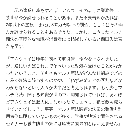
上記の違反行為をすれば、アムウェイのように業務停止、
禁止命令が課せられることがある。また不実告知があれば、
2年以下の懲役、または300万円以下の罰金、もしくはその両
方が課せられることもあるそうだ。しかし、こうしたマルチ
商法の基礎的な知識が消費者には枯渇していると西田氏は苦
言を呈す。
「アムウェイは昨年に初めて取引停止命令を下されました
が、逆にいえばこれまでそういった対処を受けたことがなか
ったということ。そもそもマルチ商法がどんな仕組みでどの
行為が違法に該当するのかや、『ねずみ講』との区別などが
わからないという人々が大半だと考えられます。もう少しマ
ルチ商法に関する知識が世の中に周知されていれば、あれほ
どアムウェイは肥大化しなかったでしょうし、被害数も減ら
せていたでしょう。事実、マルチ商法関連の法案の整備も利
用者側に即していないものが多く、学校や地域で開催される
セミナーも被害防止の策には確実に効果的とはいえません」