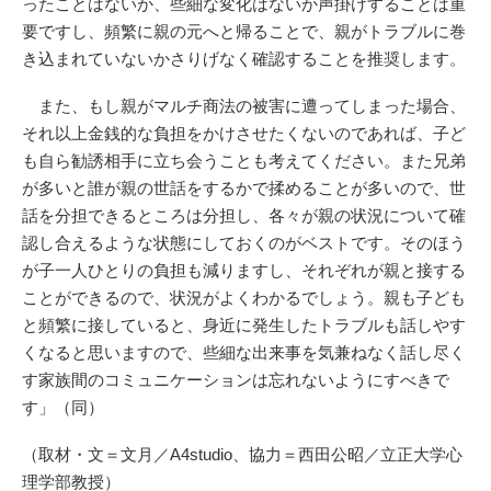
ったことはないか、些細な変化はないか声掛けすることは重
要ですし、頻繁に親の元へと帰ることで、親がトラブルに巻
き込まれていないかさりげなく確認することを推奨します。
また、もし親がマルチ商法の被害に遭ってしまった場合、
それ以上金銭的な負担をかけさせたくないのであれば、子ど
も自ら勧誘相手に立ち会うことも考えてください。また兄弟
が多いと誰が親の世話をするかで揉めることが多いので、世
話を分担できるところは分担し、各々が親の状況について確
認し合えるような状態にしておくのがベストです。そのほう
が子一人ひとりの負担も減りますし、それぞれが親と接する
ことができるので、状況がよくわかるでしょう。親も子ども
と頻繁に接していると、身近に発生したトラブルも話しやす
くなると思いますので、些細な出来事を気兼ねなく話し尽く
す家族間のコミュニケーションは忘れないようにすべきで
す」（同）
（取材・文＝文月／A4studio、協力＝西田公昭／立正大学心
理学部教授）