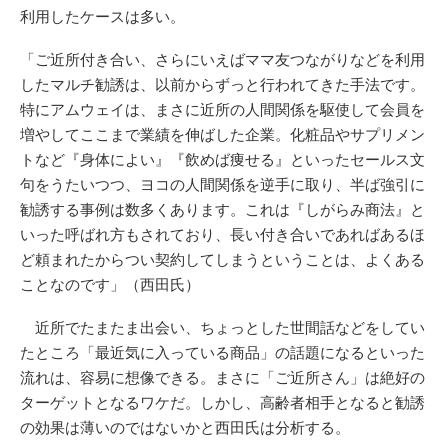
利用したケースは多い。
「ご近所付き合い、さらにいえばママ友つながりなどを利用
したマルチ勧誘は、以前からずっと行われてきた手法です。
特にアムウェイは、まさに近所の人間関係を駆使して会員を
増やしてここまで業績を伸ばした企業。化粧品やサプリメン
トなど『身体によい』『飲めば痩せる』といったセールス文
句をうたいつつ、ヨコの人間関係を逆手に取り、半ば強引に
勧誘する事例は数多くあります。これは『しがらみ商法』と
いった呼ばれ方もされており、長い付き合いであればあるほ
ど頼まれたからつい契約してしまうということは、よくある
ことなのです」（西田氏）
近所でたまたま出会い、ちょっとした世間話などをしてい
たところ「最近気に入っている商品」の話題になるといった
流れは、容易に想像できる。まさに「ご近所さん」は絶好の
ターゲットとなるワケだ。しかし、高齢者相手となると勧誘
の効果は薄いのではないかと西田氏は分析する。