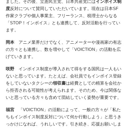
ました。その後、立憲民主党、日本共産党には
インボイス制
度
反対について賛同していただいています。現在は日本SF
作家クラブや個人事業主、フリーランス、税理士からなる
「STOP！インボイス」とも連携して、反対活動を行ってい
ます。
岡本
アニメ業界だけでなく、アニメーターや漫画家の有志
の方々とも連携し、数を増やして「VOICTION」の活動を広
げていきます。
咲野
インボイス制度が導入されて得をする国民は一人もい
ないと思っています。たとえば、会社員でもインボイス登録
をしていないタクシーの
領収書
は経費としての精算を会社か
ら拒否される可能性が考えられます。そのため、今は関係な
いと思っている方々も含めて団結していく姿勢が重要です。
福宮
「VOICTION」の活動によって、一般の方々が「私た
ちもインボイス制度反対について何か行動しよう」と思うき
っかけになれば、うれしいです。引き続き、応援お願いしま