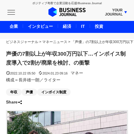
ポジティブ考察で企業活動を応援/Business Journal
YOUR
JOURNAL
BUSINESS JOURNAL
企業
インタビュー
経済
IT
投資
UNICORN JOURNAL
ビジネスジャーナル
>
マネーニュース
CARBON CREDITS JOURNAL
>
「声優」の7割以上が年収300万円以下
IVS JOURNAL
声優の7割以上が年収300万円以下…インボイス制
ENERGY MANAGEMENT JOURNAL
度導入で2割が廃業を検討、の衝撃
INBOUND JOURNAL
マネー
2022.10.22 05:50
2024.01.23 09:16
LIFE ENDING JOURNAL
構成＝長井雄一朗／ライター
AI JOURNAL
年収
声優
インボイス制度
REAL ESTATE BROKERAGE JOURNAL
Share
SMART MARKETING JOURNAL
BPaaS JOURNAL
ADOPTABLE DOG JOURNAL