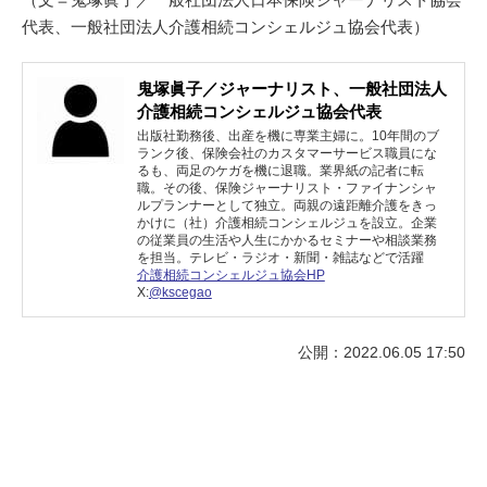
代表、一般社団法人介護相続コンシェルジュ協会代表）
鬼塚眞子／ジャーナリスト、一般社団法人
介護相続コンシェルジュ協会代表
出版社勤務後、出産を機に専業主婦に。10年間のブ
ランク後、保険会社のカスタマーサービス職員にな
るも、両足のケガを機に退職。業界紙の記者に転
職。その後、保険ジャーナリスト・ファイナンシャ
ルプランナーとして独立。両親の遠距離介護をきっ
かけに（社）介護相続コンシェルジュを設立。企業
の従業員の生活や人生にかかるセミナーや相談業務
を担当。テレビ・ラジオ・新聞・雑誌などで活躍
介護相続コンシェルジュ協会HP
X:
@kscegao
公開：2022.06.05 17:50