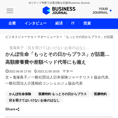
ポジティブ考察で企業活動を応援/Business Journal
YOUR
JOURNAL
BUSINESS JOURNAL
企業
インタビュー
経済
IT
投資
UNICORN JOURNAL
ビジネスジャーナル
>
マネーニュース
CARBON CREDITS JOURNAL
>
「もっとその日からプラス」が話題
IVS JOURNAL
鬼塚眞子「目を背けてはいけないお金のはなし」
ENERGY MANAGEMENT JOURNAL
かんぽ生命「もっとその日からプラス」が話題…
INBOUND JOURNAL
高額療養費や差額ベッド代等にも備え
LIFE ENDING JOURNAL
マネー
2022.06.05 17:50
2023.11.09 18:55
AI JOURNAL
文＝鬼塚眞子／一般社団法人日本保険ジャーナリスト協会代表、
一般社団法人介護相続コンシェルジュ協会代表
REAL ESTATE BROKERAGE JOURNAL
SMART MARKETING JOURNAL
かんぽ生命保険
医療特約 もっとその日からプラス
医療特約
BPaaS JOURNAL
目を背けてはいけないお金のはなし
ADOPTABLE DOG JOURNAL
Share