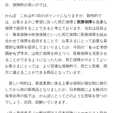
分、保険料が高いのでは。
かんぽ これは4つ目のポイントになりますが、新特約で
は、お客さまのご希望に沿った死亡保障と
医療保障
を低廉な
保障で提供することできると考えております。当社は従前よ
り、養老保険や終身保険といった死亡保障に医療保障を組み
合わせて保障を提供することで、お客さまにとって必要な基
礎的な保障を提供してまいりましたが、今回の「
もっとその
日からプラス
」は死亡保障を抑えつつ、医療保障を充実させ
ることができるようになったため、死亡保障が小さくてよい
お客さまにとっては、より安価な保険料で、死亡と医療、両
方に備えることができる商品となっています。
新しい特約は、新規業務に係る上乗せ規制が届出制に移行
してから初の新商品となりましたが、日本郵政による株式の
保有比率の低下は、かんぽにとってどのような意味を持つの
でしょう。次回、紐解いていきます。
（文＝鬼塚眞子／一般社団法人日本保険ジャーナリスト協会