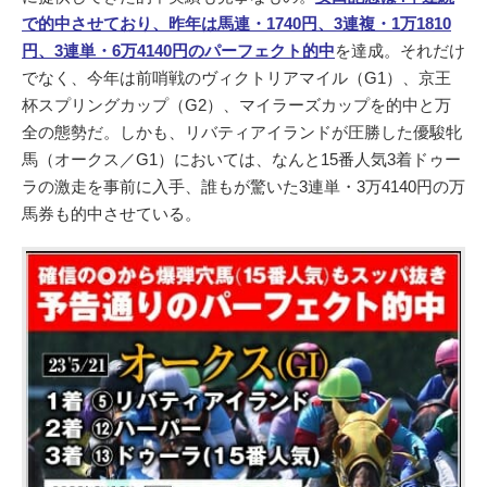
で的中させており、昨年は馬連・1740円、3連複・1万1810
円、3連単・6万4140円のパーフェクト的中
を達成。それだけ
でなく、今年は前哨戦のヴィクトリアマイル（G1）、京王
杯スプリングカップ（G2）、マイラーズカップを的中と万
全の態勢だ。しかも、リバティアイランドが圧勝した優駿牝
馬（オークス／G1）においては、なんと15番人気3着ドゥー
ラの激走を事前に入手、誰もが驚いた3連単・3万4140円の万
馬券も的中させている。