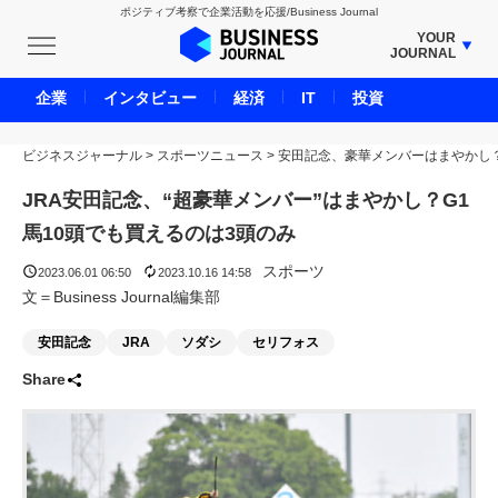
ポジティブ考察で企業活動を応援/Business Journal
YOUR
JOURNAL
BUSINESS JOURNAL
企業
インタビュー
経済
IT
投資
UNICORN JOURNAL
ビジネスジャーナル
>
スポーツニュース
CARBON CREDITS JOURNAL
>
安田記念、豪華メンバーはまやかし
IVS JOURNAL
JRA安田記念、“超豪華メンバー”はまやかし？G1
ENERGY MANAGEMENT JOURNAL
馬10頭でも買えるのは3頭のみ
INBOUND JOURNAL
スポーツ
2023.06.01 06:50
2023.10.16 14:58
LIFE ENDING JOURNAL
文＝Business Journal編集部
AI JOURNAL
安田記念
JRA
ソダシ
セリフォス
REAL ESTATE BROKERAGE JOURNAL
Share
SMART MARKETING JOURNAL
BPaaS JOURNAL
ADOPTABLE DOG JOURNAL