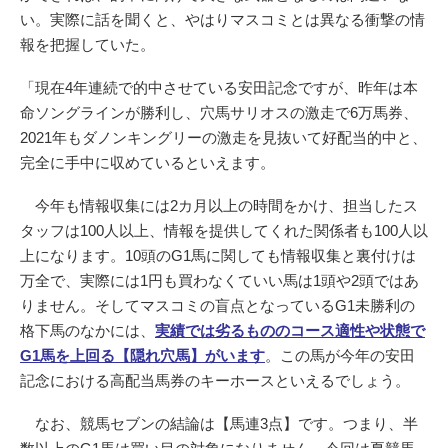
い。実際に話を聞くと、やはりマスコミとは異なる衝撃の情
報を把握していた。
「現在4年連続で的中させている安田記念ですが、昨年は本
命ソングラインが勝利し、穴馬サリオスの激走で6万馬券、
2021年もダノンキングリーの激走を見抜いて好配当的中と、
完全に手中に収めているといえます。
今年も情報収集には2カ月以上の時間をかけ、担当したス
タッフは100人以上、情報を提供してくれた関係者も100人以
上になります。10頭のG1馬に関しても情報収集と裏付けは
万全で、実際には1円も買わなくていい馬は1頭や2頭ではあ
りません。そしてマスコミの盲点となっているG1未勝利の
格下馬のなかには、
実績では劣るもののコース適性や状態で
G1馬を上回る【隠れ穴馬】がいます
。この馬が今年の安田
記念における高配当馬券のキーホースといえるでしょう。
なお、競馬セブンの結論は【馬連3点】です。つまり、半