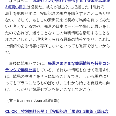
ならば今回、
競馬セブンが無料で提供する【安田記念馬連
3点買い目】
は必見だ。彼らが独占的に把握した【隠れ穴
馬】を把握せずに、安田記念の馬券を購入することはあり得
ない。そして、もしこの安田記念で初めて馬券を買ってみた
いと考えている方や、先週の日本ダービーで悔しい思いをし
たのであれば、迷うことなくこの無料情報を活用することを
オススメしたい。現状考えられる最高の情報であり、これ以
上価値のある情報は存在しないといっても過言ではないから
だ。
最後に競馬セブンは、
毎週さまざまな競馬情報を特別コン
テンツで無料公開
している。それらの情報も併せて活用すれ
ば、競馬の奥深さをさらに知ることができ、しかも馬券にと
ってもプラスになるものばかり。これから始まる夏競馬に向
け、しっかりと競馬セブンを使いこなしておこう。
（文＝Business Journal編集部）
CLICK→特別無料公開！【安田記念「馬連3点勝負（隠れ穴