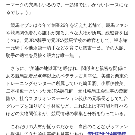
ーマークの穴馬もいるので、一筋縄ではいかないレースにな
るでしょう」
競馬セブンは今年で創業26年を迎えた老舗で、競馬ファン
や競馬関係者なら誰もが知るような大物が所属。総監督を担
うのは、元JRA騎手で元JRA競馬学校の教官として、福永祐
一元騎手や池添謙一騎手などを育てた徳吉一己。その人脈、
騎手の適性を見抜く眼力は唯一無二。
さらに、“美浦の地獄耳”と呼ばれ、関係者と親密な関係に
ある競馬記者歴40年以上のベテラン古川幸弘。美浦と栗東の
トレーニングセンターに所属していた嶋田潤、小原伊佐美、
二本柳俊一といった元JRA調教師。元札幌馬主会理事の斎藤
隆や、社台スタリオンステーション荻伏の元場長として社台
グループを知り尽くす林勲など、これ以上は不可能と呼べる
ほどの大物関係者が、競馬情報の収集と分析を行っている。
これだけの人材が揃うのだから、当然のことながらファン
に提供してきた的中実績も見事なもの。
安田記念は4年連続