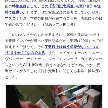
数以上のG1馬は買い目の対象になりません。今回は夏競馬
前の
特別企画として、この【安田記念馬連3点買い目】を無
料で提供
いたします。ぜひ安田記念の参考にしていただき、
マスコミと違う本物の情報が存在することを、実際にその目
で確かめてください」（競馬セブン担当者）
このコメントからもわかるように、10頭のG1馬が出走す
る豪華メンバーが揃った安田記念だが、実際は10頭すべてが
買えるのではなく、その
半数以上は買う必要がない、つま
り“まやかし”なのである
。また、メイケイエールやイルーシ
ヴパンサー、ナミュール、レッドモンレーヴ、ガイアフォー
スといったG1未勝利馬で買うべきなのはどの馬なのか、競
馬セブンが入手した【隠れ穴馬】に関しても非常に興味深い
ところ。