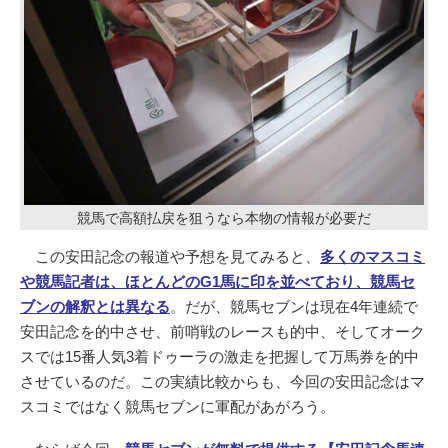
競馬で高額払戻を狙うなら本物の情報が必要だ
この安田記念の報道や予想を見てみると、
多くのマスコミ
や競馬記者は、ほとんどのG1馬に印を並べており、競馬セ
ブンの解釈とは異なる
。だが、競馬セブンは現在4年連続で
安田記念を的中させ、前哨戦のレースも的中、そしてオーク
スでは15番人気3着ドゥーラの激走を把握して万馬券を的中
させているのだ。この実績比較からも、今回の安田記念はマ
スコミではなく競馬セブンに軍配があがろう。