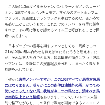
この5頭に3歳マイル王シャンパンカラーとダノンスコーピ
オン、2歳マイル王ドルチェモア、マイルのダート王カフェ
ファラオ、短距離王ナランフレグも参戦するのだ。否が応で
も盛り上がるというもの。これだけのメンバーを相手に勝利
すれば、その馬は誰もが認めるマイル王と呼ばれることは間
違いあるまい。
日本ダービーの雪辱を期すファンとしても、馬券はこの
G1馬10頭の組み合わせを買えば当たるだろうと思える。だ
が、それは素人視点での見方。競馬情報の頂点に立つ「競馬
セブン」は、冷静にこの
安田記念
を分析し、まったく異なる
見解を示している。
「確かに
豪華メンバーですが、この10頭すべてが馬券対象馬
にはなりません。明らかにこの条件は適性外の馬、かつての
勢いがまったくない馬、状態が今一つの馬など、消すべき馬
は半数以上という情報
もあります。一方で、G1レース未勝
利で格下ながらも、この条件で激走が期待できるマスコミノ