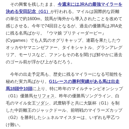
その興奮を残したまま、
今週末にはJRAの最強マイラーを
決める安田記念（G1）
が行われる。マイルは国際的な距離
の単位で約1600m。競馬が海外から導入されたことを改めて
感じさせる。今年で74回目となるが、過去の優勝馬はJRA史
に残る名馬ばかり。『ウマ娘 プリティーダービー』
(Cygames）でも人気のオグリキャップ、連覇を果たしたウ
オッカやヤマニンゼファー、タイキシャトル、グランアレグ
リア、モーリスなど、ファンもその名を聞けば鮮やかに過去
のゴール前が浮かび上がるだろう。
今年の出走予定馬も、歴史に残るマイラーになる可能性を
秘めた実力馬ばかり。
G1レースの勝利実績がある馬は出走
馬18頭中10頭
に上り、特に昨年のマイルチャンピオンシップ
（G1）優勝馬
セリフォス
、昨年の優勝馬ソングライン、白
毛のマイル女王
ソダシ
、武豊騎手と共に大阪杯（G1）を制
した中距離王のジャックドール、前哨戦のマイラーズカップ
（G2）を勝利したシュネルマイスターは、いずれも甲乙つ
け難い。