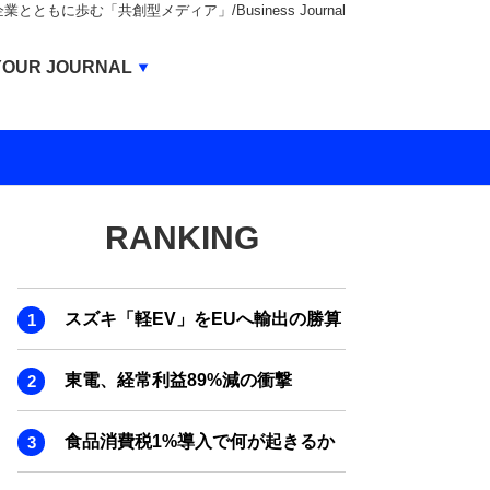
もに歩む「共創型メディア」/Business Journal
Business Journal
YOUR JOURNAL
BUSINESS JOURNAL
UNICORN JOURNAL
CARBON CREDITS JOURNAL
RANKING
IVS JOURNAL
ENERGY MANAGEMENT JOURNAL
スズキ「軽EV」をEUへ輸出の勝算
INBOUND JOURNAL
LIFE ENDING JOURNAL
東電、経常利益89%減の衝撃
AI JOURNAL
食品消費税1%導入で何が起きるか
REAL ESTATE BROKERAGE JOURNAL