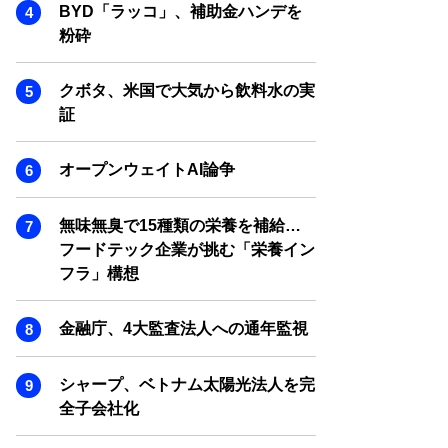
SMART MARKETING JOURNAL
BYD「ラッコ」、補助金ハンデを
粉砕
BPaaS JOURNAL
ADOPTABLE DOG JOURNAL
クボタ、米国で大気から飲料水の実
証
オープンウェイトAI論争
無味無臭で15種類の栄養を補給…
フードテック企業が挑む「栄養イン
フラ」構想
金融庁、4大監査法人への通年監視
シャープ、ベトナム太陽光法人を完
全子会社化