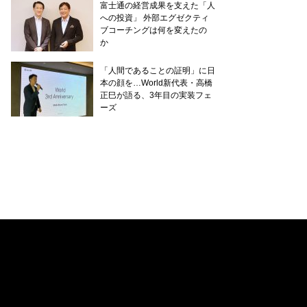
富士通の経営成果を支えた「人
への投資」 外部エグゼクティ
ブコーチングは何を変えたの
か
「人間であることの証明」に日
本の顔を…World新代表・高橋
正巳が語る、3年目の実装フェ
ーズ