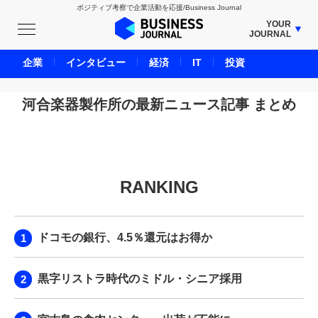
ポジティブ考察で企業活動を応援/Business Journal
YOUR
JOURNAL
BUSINESS JOURNAL
企業
インタビュー
経済
IT
投資
UNICORN JOURNAL
CARBON CREDITS JOURNAL
河合楽器製作所の最新ニュース記事 まとめ
IVS JOURNAL
ENERGY MANAGEMENT JOURNAL
INBOUND JOURNAL
RANKING
LIFE ENDING JOURNAL
AI JOURNAL
REAL ESTATE BROKERAGE JOURNAL
ドコモの銀行、4.5％還元はお得か
SMART MARKETING JOURNAL
BPaaS JOURNAL
黒字リストラ時代のミドル・シニア採用
ADOPTABLE DOG JOURNAL