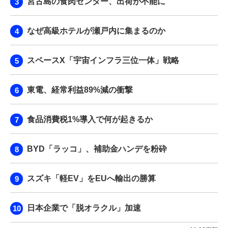
宮古島の食肉センター、出荷が不能に
なぜ高級ホテルが瀬戸内に集まるのか
スペースX「宇宙インフラ三位一体」戦略
東電、経常利益89%減の衝撃
食品消費税1%導入で何が起きるか
BYD「ラッコ」、補助金ハンデを粉砕
スズキ「軽EV」をEUへ輸出の勝算
日本企業で「脱オラクル」加速