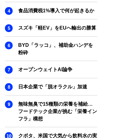
SMART MARKETING JOURNAL
食品消費税1%導入で何が起きるか
BPaaS JOURNAL
ADOPTABLE DOG JOURNAL
スズキ「軽EV」をEUへ輸出の勝算
BYD「ラッコ」、補助金ハンデを
粉砕
オープンウェイトAI論争
日本企業で「脱オラクル」加速
無味無臭で15種類の栄養を補給…
フードテック企業が挑む「栄養イン
フラ」構想
クボタ、米国で大気から飲料水の実