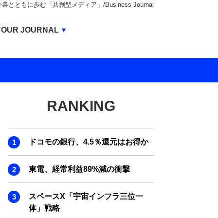
もに歩む「共創型メディア」/Business Journal
Business Journal
YOUR JOURNAL
BUSINESS JOURNAL
UNICORN JOURNAL
CARBON CREDITS JOURNAL
RANKING
IVS JOURNAL
ENERGY MANAGEMENT JOURNAL
ドコモの銀行、4.5％還元はお得か
INBOUND JOURNAL
LIFE ENDING JOURNAL
東電、経常利益89%減の衝撃
AI JOURNAL
スペースX「宇宙インフラ三位一
REAL ESTATE BROKERAGE JOURNAL
体」戦略