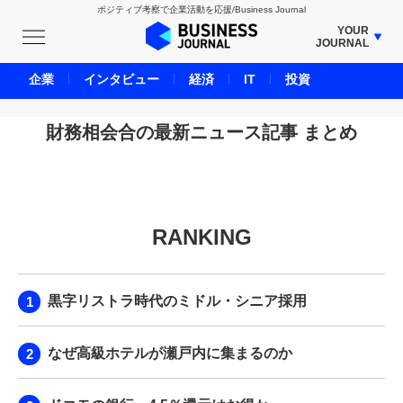
ポジティブ考察で企業活動を応援/Business Journal
YOUR
JOURNAL
BUSINESS JOURNAL
企業
インタビュー
経済
IT
投資
UNICORN JOURNAL
CARBON CREDITS JOURNAL
財務相会合の最新ニュース記事 まとめ
IVS JOURNAL
ENERGY MANAGEMENT JOURNAL
INBOUND JOURNAL
RANKING
LIFE ENDING JOURNAL
AI JOURNAL
REAL ESTATE BROKERAGE JOURNAL
黒字リストラ時代のミドル・シニア採用
SMART MARKETING JOURNAL
BPaaS JOURNAL
なぜ高級ホテルが瀬戸内に集まるのか
ADOPTABLE DOG JOURNAL