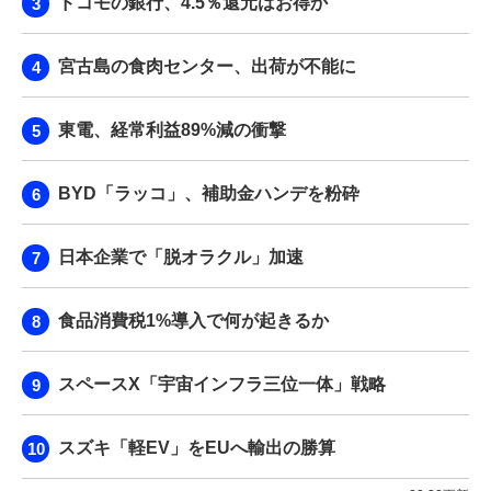
ドコモの銀行、4.5％還元はお得か
宮古島の食肉センター、出荷が不能に
東電、経常利益89%減の衝撃
BYD「ラッコ」、補助金ハンデを粉砕
日本企業で「脱オラクル」加速
食品消費税1%導入で何が起きるか
スペースX「宇宙インフラ三位一体」戦略
スズキ「軽EV」をEUへ輸出の勝算