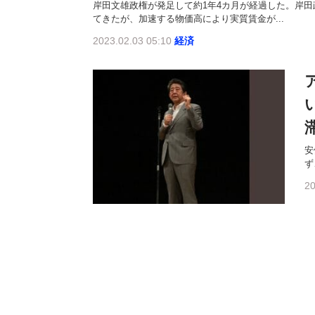
岸田文雄政権が発足して約1年4カ月が経過した。岸
てきたが、加速する物価高により実質賃金が...
2023.02.03 05:10
経済
安
ず
20