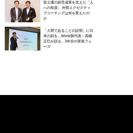
富士通の経営成果を支えた「人
への投資」 外部エグゼクティ
ブコーチングは何を変えたの
か
「人間であることの証明」に日
本の顔を…World新代表・高橋
正巳が語る、3年目の実装フェ
ーズ