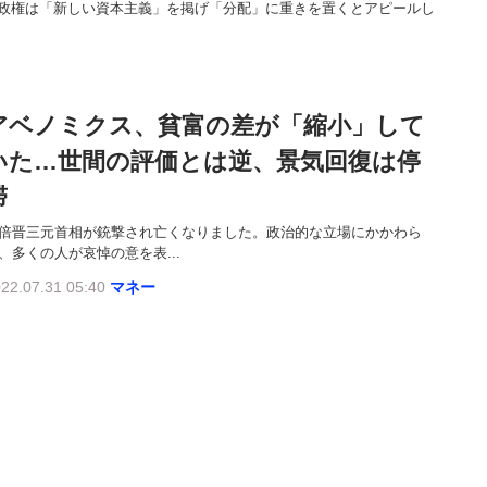
田政権は「新しい資本主義」を掲げ「分配」に重きを置くとアピールし
アベノミクス、貧富の差が「縮小」して
いた…世間の評価とは逆、景気回復は停
滞
倍晋三元首相が銃撃され亡くなりました。政治的な立場にかかわら
、多くの人が哀悼の意を表...
22.07.31 05:40
マネー