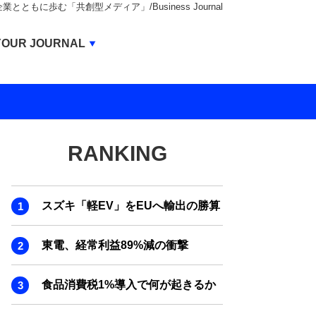
もに歩む「共創型メディア」/Business Journal
Business Journal
YOUR JOURNAL
BUSINESS JOURNAL
UNICORN JOURNAL
CARBON CREDITS JOURNAL
RANKING
IVS JOURNAL
ENERGY MANAGEMENT JOURNAL
スズキ「軽EV」をEUへ輸出の勝算
INBOUND JOURNAL
LIFE ENDING JOURNAL
東電、経常利益89%減の衝撃
AI JOURNAL
食品消費税1%導入で何が起きるか
REAL ESTATE BROKERAGE JOURNAL