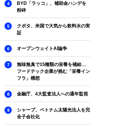
SMART MARKETING JOURNAL
BYD「ラッコ」、補助金ハンデを
粉砕
BPaaS JOURNAL
ADOPTABLE DOG JOURNAL
クボタ、米国で大気から飲料水の実
証
オープンウェイトAI論争
無味無臭で15種類の栄養を補給…
フードテック企業が挑む「栄養イン
フラ」構想
金融庁、4大監査法人への通年監視
シャープ、ベトナム太陽光法人を完
全子会社化