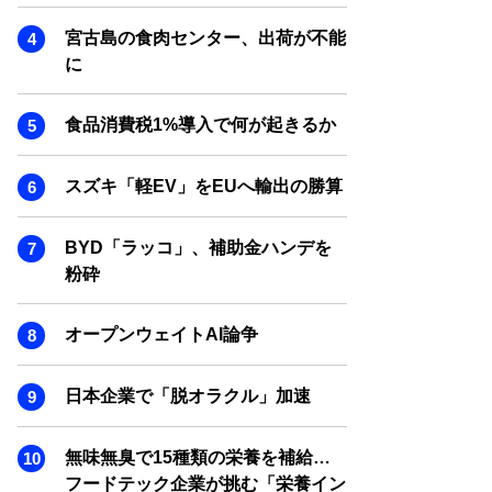
SMART MARKETING JOURNAL
宮古島の食肉センター、出荷が不能
BPaaS JOURNAL
に
ADOPTABLE DOG JOURNAL
食品消費税1%導入で何が起きるか
スズキ「軽EV」をEUへ輸出の勝算
BYD「ラッコ」、補助金ハンデを
粉砕
オープンウェイトAI論争
日本企業で「脱オラクル」加速
無味無臭で15種類の栄養を補給…
フードテック企業が挑む「栄養イン