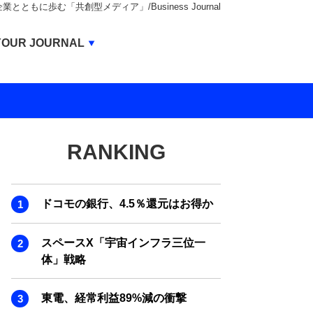
もに歩む「共創型メディア」/Business Journal
Business Journal
YOUR JOURNAL
BUSINESS JOURNAL
UNICORN JOURNAL
CARBON CREDITS JOURNAL
RANKING
IVS JOURNAL
ENERGY MANAGEMENT JOURNAL
ドコモの銀行、4.5％還元はお得か
INBOUND JOURNAL
LIFE ENDING JOURNAL
スペースX「宇宙インフラ三位一
体」戦略
AI JOURNAL
REAL ESTATE BROKERAGE JOURNAL
東電、経常利益89%減の衝撃