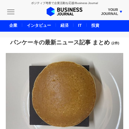
ポジティブ考察で企業活動を応援/Business Journal
YOUR
JOURNAL
BUSINESS JOURNAL
企業
インタビュー
経済
IT
投資
UNICORN JOURNAL
CARBON CREDITS JOURNAL
パンケーキの最新ニュース記事 まとめ
(2件)
IVS JOURNAL
ENERGY MANAGEMENT JOURNAL
INBOUND JOURNAL
LIFE ENDING JOURNAL
AI JOURNAL
REAL ESTATE BROKERAGE JOURNAL
SMART MARKETING JOURNAL
BPaaS JOURNAL
ADOPTABLE DOG JOURNAL