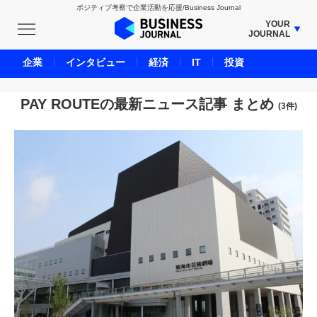
ポジティブ考察で企業活動を応援/Business Journal
YOUR
JOURNAL
BUSINESS JOURNAL
企業
インタビュー
経済
IT
投資
UNICORN JOURNAL
CARBON CREDITS JOURNAL
PAY ROUTEの最新ニュース記事 まとめ
(3件)
IVS JOURNAL
ENERGY MANAGEMENT JOURNAL
INBOUND JOURNAL
LIFE ENDING JOURNAL
AI JOURNAL
REAL ESTATE BROKERAGE JOURNAL
SMART MARKETING JOURNAL
BPaaS JOURNAL
ADOPTABLE DOG JOURNAL