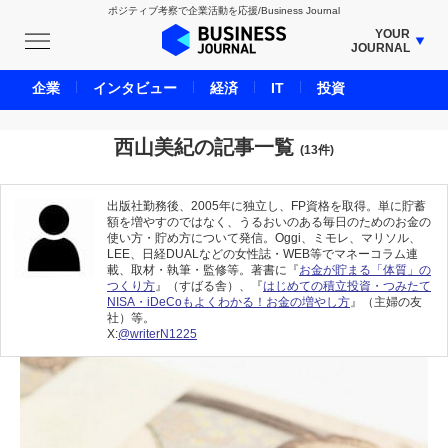
ポジティブ考察で企業活動を応援/Business Journal
YOUR
JOURNAL
BUSINESS JOURNAL
企業
インタビュー
経済
IT
投資
UNICORN JOURNAL
CARBON CREDITS JOURNAL
西山美紀の記事一覧
(13件)
IVS JOURNAL
ENERGY MANAGEMENT JOURNAL
出版社勤務後、2005年に独立し、FP資格を取得。単に貯蓄
額を増やすのではなく、うるおいのある毎日のためのお金の
INBOUND JOURNAL
使い方・貯め方について発信。Oggi、ミモレ、マリソル、
LEE、日経DUALなどの女性誌・WEB等でマネーコラム連
LIFE ENDING JOURNAL
載、取材・執筆・監修等。著書に『
お金が貯まる「体質」の
つくり方
』（すばる舎）、『
はじめての積立投資・つみたて
AI JOURNAL
NISA・iDeCoもよくわかる！お金の増やし方
』（主婦の友
社）等。
REAL ESTATE BROKERAGE JOURNAL
X:
@writerN1225
SMART MARKETING JOURNAL
BPaaS JOURNAL
ADOPTABLE DOG JOURNAL