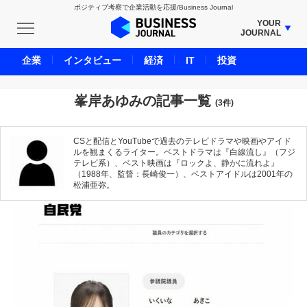
ポジティブ考察で企業活動を応援/Business Journal
YOUR
JOURNAL
BUSINESS JOURNAL
企業
インタビュー
経済
IT
投資
UNICORN JOURNAL
CARBON CREDITS JOURNAL
峯岸あゆみの記事一覧
(3件)
IVS JOURNAL
ENERGY MANAGEMENT JOURNAL
CSと配信とYouTubeで過去のテレビドラマや映画やアイド
ルを観まくるライター。ベストドラマは『白線流し』（フジ
INBOUND JOURNAL
テレビ系）、ベスト映画は『ロックよ、静かに流れよ』
（1988年、監督：長崎俊一）、ベストアイドルは2001年の
LIFE ENDING JOURNAL
松浦亜弥。
AI JOURNAL
REAL ESTATE BROKERAGE JOURNAL
SMART MARKETING JOURNAL
BPaaS JOURNAL
ADOPTABLE DOG JOURNAL