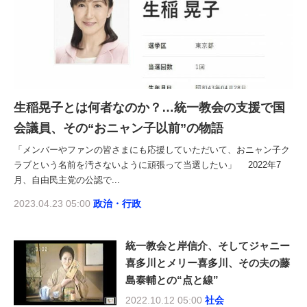
生稲晃子とは何者なのか？…統一教会の支援で国
会議員、その“おニャン子以前”の物語
「メンバーやファンの皆さまにも応援していただいて、おニャン子ク
ラブという名前を汚さないように頑張って当選したい」 2022年7
月、自由民主党の公認で...
2023.04.23 05:00
政治・行政
統一教会と岸信介、そしてジャニー
喜多川とメリー喜多川、その夫の藤
島泰輔との“点と線”
2022.10.12 05:00
社会