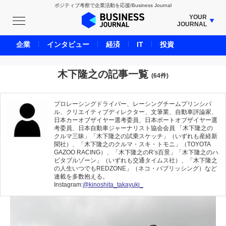
ポジティブ考察で企業活動を応援/Business Journal
YOUR
JOURNAL
BUSINESS JOURNAL
企業
インタビュー
経済
IT
投資
UNICORN JOURNAL
CARBON CREDITS JOURNAL
木下隆之の記事一覧
(64件)
IVS JOURNAL
ENERGY MANAGEMENT JOURNAL
プロレーシングドライバー、レーシングチームプリンシパ
ル、クリエイティブディレクター、文筆業、自動車評論家、
INBOUND JOURNAL
日本カーオブザイヤー選考委員、日本ボートオブザイヤー選
考委員、日本自動車ジャーナリスト協会会員 「木下隆之の
LIFE ENDING JOURNAL
クルマ三昧」「木下隆之の試乗スケッチ」（いずれも産経新
聞社）、「木下隆之のクルマ・スキ・トモニ」（TOYOTA
AI JOURNAL
GAZOO RACING）、「木下隆之のR’s百景」「木下隆之のハ
ビタブルゾーン」（いずれも交通タイムス社）、「木下隆之
REAL ESTATE BROKERAGE JOURNAL
の人生いつでもREDZONE」（ネコ・パブリッシング）など
SMART MARKETING JOURNAL
連載を多数抱える。
Instagram:
@kinoshita_takayuki_
BPaaS JOURNAL
ADOPTABLE DOG JOURNAL