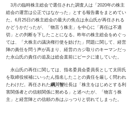
3月の臨時株主総会で選任された調査人は「2020年の株主
総会の運営は公正ではなかった」とする報告書をまとめてい
た。6月25日の株主総会の最大の焦点は永山氏が再任される
かどうかだったが、「物言う株主」を中心に「再任は不適
切」との判断を下したことになる。昨年の株主総会をめぐっ
ては、「大株主の議決権行使を妨げた」問題に関して、経営
陣の責任を問う声が高まり、経営のカジ取りのキーマンだっ
た永山氏の責任の追及は総会直前にピークに達していた。
永山氏の再任に関しては、指名委員会委員長として太田氏
を取締役候補にいったん指名したことの責任を厳しく問われ
たわけだ。再任された
綱川智
社長は「株主をはじめとする利
害関係者との信頼関係に努める」と述べたが、「物言う株
主」と経営陣との信頼の糸はぷっつりと切れてしまった。