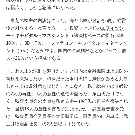
は幅広く、しかも急速に広がった。
東芝の株主の内訳はこうだ。海外比率がおよそ5割。経営
側と対立する「物言う株主」、投資ファンドの
エフィッシ
モ・キャピタル・マネジメント
（議決権ベースの保有比率
10％）、3D（7％）、ファラロン・キャピタル・マネージメ
ント（6％）などが並ぶ。国内の金融機関などが27％で、個
人が21％という構成である。
「これ以上の混乱を避けたい」と国内の金融機関は永山氏の
続投を支持したが、議長だった永山氏にも責任があると判断
した株主は反対票を投じたことになる。株主総会では取締役
の7人の再任、4人の新任の選任を諮った。永山氏だけでな
く、監査委員会の委員を務める小林伸行氏の再任も否決され
た。当初13人の選任を諮る予定だったが、調査報告書を受
け、監査委員会委員長の太田順司氏、同委員の山内卓氏（元
三井物産副社長）の2人は取り下げていた。