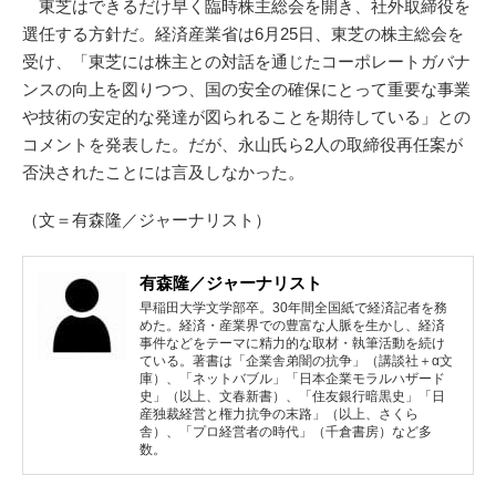
東芝はできるだけ早く臨時株主総会を開き、社外取締役を
選任する方針だ。経済産業省は6月25日、東芝の株主総会を
受け、「東芝には株主との対話を通じたコーポレートガバナ
ンスの向上を図りつつ、国の安全の確保にとって重要な事業
や技術の安定的な発達が図られることを期待している」との
コメントを発表した。だが、永山氏ら2人の取締役再任案が
否決されたことには言及しなかった。
（文＝有森隆／ジャーナリスト）
有森隆／ジャーナリスト
早稲田大学文学部卒。30年間全国紙で経済記者を務
めた。経済・産業界での豊富な人脈を生かし、経済
事件などをテーマに精力的な取材・執筆活動を続け
ている。著書は「企業舎弟闇の抗争」（講談社＋α文
庫）、「ネットバブル」「日本企業モラルハザード
史」（以上、文春新書）、「住友銀行暗黒史」「日
産独裁経営と権力抗争の末路」（以上、さくら
舎）、「プロ経営者の時代」（千倉書房）など多
数。