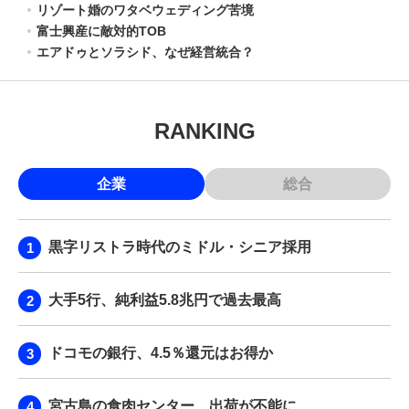
リゾート婚のワタベウェディング苦境
富士興産に敵対的TOB
エアドゥとソラシド、なぜ経営統合？
RANKING
企業
総合
黒字リストラ時代のミドル・シニア採用
大手5行、純利益5.8兆円で過去最高
ドコモの銀行、4.5％還元はお得か
宮古島の食肉センター、出荷が不能に