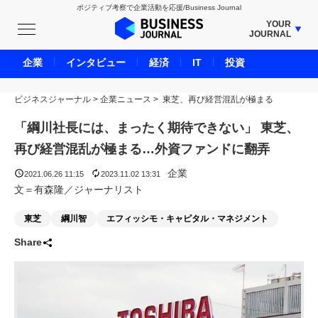
ポジティブ考察で企業活動を応援/Business Journal
YOUR
JOURNAL
BUSINESS JOURNAL
企業
インタビュー
経済
IT
投資
UNICORN JOURNAL
ビジネスジャーナル
>
企業ニュース
CARBON CREDITS JOURNAL
>
東芝、再び経営混乱が極まる
IVS JOURNAL
「綱川社長には、まったく期待できない」 東芝、
ENERGY MANAGEMENT JOURNAL
再び経営混乱が極まる…外資ファンドに翻弄
INBOUND JOURNAL
企業
2021.06.26 11:15
2023.11.02 13:31
LIFE ENDING JOURNAL
文＝有森隆／ジャーナリスト
AI JOURNAL
東芝
綱川智
エフィッシモ・キャピタル・マネジメント
REAL ESTATE BROKERAGE JOURNAL
Share
SMART MARKETING JOURNAL
BPaaS JOURNAL
ADOPTABLE DOG JOURNAL