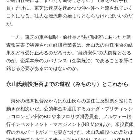
い綱川社長には、まったく期待できない」（東芝の若手社
員）だけに、東芝は速度を速めつつ沖へ沖へと流されていく
ことになる。壮大な漂流劇の始まりとならなければいいのだ
が。
一方、東芝の車谷暢昭・前社長と“共犯関係”にあったと調
査報告書で糾弾された経済産業省は、永山氏の再任拒否の結
果をどう受け止めるのだろうか。“経済安保”の大前提となる
のが、企業本来のガバナンス（企業統治）であることを肝に
銘じる必要があるのではないのか。
永山氏続投拒否までの道程（みちのり）とこれから
海外の機関投資家からは永山氏らの選任に反対票を投じる
動きが相次いだ。公的年金を運用するカナダ・ブリティッシ
ュコロンビア州のBCIや米フロリダ州委員会、ノルウェー銀
行インベストメント・マネジメント(NBIM)のほか、米投資銀
行のカルバートがノーを突きつけた。永山氏続投への反対は
議決権行使を助言する米大手2社が推奨しており、再任反対