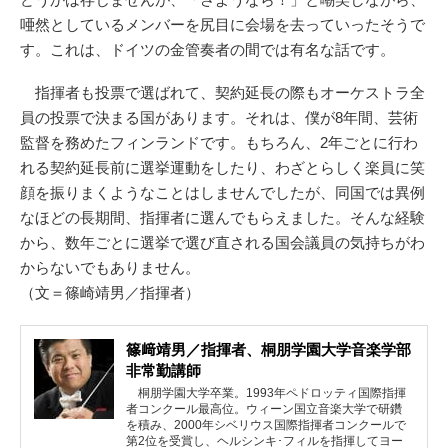
唖然としているメンバーを尻目に会場を去っていったそうで
す。これは、ドイツの金管奏者の間では有名な話です。
指揮者も投票で選ばれて、契約延長の際もオーケストラ全
員の投票で決まる国があります。それは、僕が8年間、芸術
監督を務めたフィンランドです。もちろん、2年ごとに行わ
れる契約延長前に選挙運動をしたり、わざとらしく楽員に笑
顔を振りまくようなことはしませんでしたが、同国では異例
なほどの長期間、指揮者に選んでもらえました。そんな経験
から、数年ごとに選挙で選び直される国会議員の気持ちがわ
からないでもありません。
（文＝篠崎靖男／指揮者）
篠﨑靖男／指揮者、桐朋学園大学音楽学部
非常勤講師
桐朋学園大学卒業。1993年ペドロッティ国際指揮
者コンクール最高位。ウィーン国立音楽大学で研鑽
を積み、2000年シベリウス国際指揮者コンクールで
第2位を受賞し、ヘルシンキ･フィルを指揮してヨー