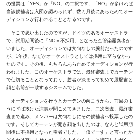
の投票は「YES」か「NO」の二択です。「NO」が多ければ
当該候補者は入団が認められず、数カ月後にあらためてオー
ディションが行われることとなるのです。
そこで思い出したのですが、ドイツのあるオーケストラ
で、試用期間後に「NO＝不採用」となった金管楽器奏者が
いました。オーディションでは文句なしの腕前だったのです
が、1年後、なぜかオーケストラとしては採用に至らなかっ
たのです。その後、もちろんあらためてオーディションが行
われました。このオーケストラでは、最終審査までカーテン
で仕切ることとなっており、勝者が決まって初めて履歴書と
顔と名前が一致するシステムでした。
オーディションを行うとカーテンの向こうから、前回のよ
うにずば抜けた演奏が聞こえてきました。二次審査、最終審
査まで進み、メンバーは文句なしにその候補者へ投票したの
です。そしてカーテンが開き顔を出したのは、なんと試用期
間後に不採用となった奏者でした。「僕でーす」と言ったか
どうかは存じませんが、「さようなら！」と嘲笑しながら、