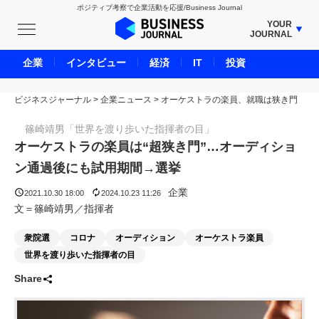
ポジティブ考察で企業活動を応援/Business Journal
YOUR
JOURNAL
BUSINESS JOURNAL
企業
インタビュー
経済
IT
投資
UNICORN JOURNAL
ビジネスジャーナル
>
企業ニュース
CARBON CREDITS JOURNAL
>
オーケストラの楽員、就職は狭き門
IVS JOURNAL
篠崎靖男「世界を渡り歩いた指揮者の目」
ENERGY MANAGEMENT JOURNAL
オーケストラの楽員は“超狭き門”…オーディショ
INBOUND JOURNAL
ン通過後にも試用期間→選挙
LIFE ENDING JOURNAL
企業
2021.10.30 18:00
2024.10.23 11:26
AI JOURNAL
文＝篠崎靖男／指揮者
REAL ESTATE BROKERAGE JOURNAL
衆院選
コロナ
オーディション
オーケストラ楽員
SMART MARKETING JOURNAL
世界を渡り歩いた指揮者の目
BPaaS JOURNAL
Share
ADOPTABLE DOG JOURNAL