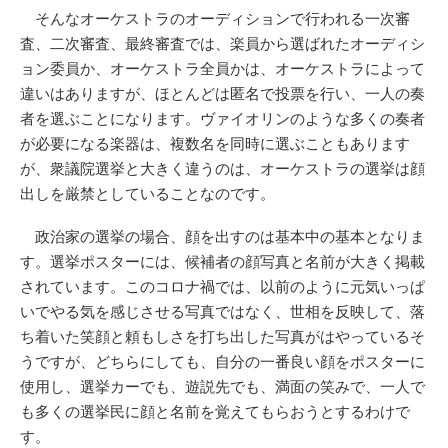
そんなオーケストラのオーディションで行われる一次審
査、二次審査、最終審査では、楽員から選ばれたオーディシ
ョン委員か、オーケストラ全員かは、オーケストラによって
違いはありますが、ほとんどは匿名で投票を行い、一人の奏
者を選ぶことになります。ヴァイオリンのような多くの奏者
が必要になる楽器は、複数名を同時に選ぶこともあります
が、衆議院選挙と大きく違うのは、オーケストラの選挙は顔
出しを厳禁としていることなのです。
政治家の選挙の場合、顔を出すのは基本中の基本となりま
す。選挙ポスターには、候補者の顔写真と名前が大きく掲載
されています。このコロナ禍では、以前のように元気いっぱ
いでやる気を感じさせる写真ではなく、世相を反映して、落
ち着いた笑顔と頼もしさを打ち出した写真がはやっているそ
うですが、どちらにしても、自分の一番良い顔をポスターに
使用し、選挙カーでも、遊説先でも、満面の笑みで、一人で
も多くの選挙民に顔と名前を覚えてもらおうとするわけで
す。