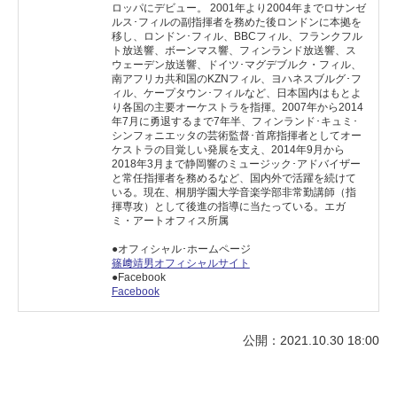
ロッパにデビュー。 2001年より2004年までロサンゼ
ルス･フィルの副指揮者を務めた後ロンドンに本拠を
移し、ロンドン･フィル、BBCフィル、フランクフル
ト放送響、ボーンマス響、フィンランド放送響、ス
ウェーデン放送響、ドイツ･マグデブルク・フィル、
南アフリカ共和国のKZNフィル、ヨハネスブルグ･フ
ィル、ケープタウン･フィルなど、日本国内はもとよ
り各国の主要オーケストラを指揮。2007年から2014
年7月に勇退するまで7年半、フィンランド･キュミ･
シンフォニエッタの芸術監督･首席指揮者としてオー
ケストラの目覚しい発展を支え、2014年9月から
2018年3月まで静岡響のミュージック･アドバイザー
と常任指揮者を務めるなど、国内外で活躍を続けて
いる。現在、桐朋学園大学音楽学部非常勤講師（指
揮専攻）として後進の指導に当たっている。エガ
ミ・アートオフィス所属
●オフィシャル･ホームページ
篠﨑靖男オフィシャルサイト
●Facebook
Facebook
公開：2021.10.30 18:00