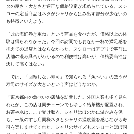
タの厚さ・大きさと適正な価格設定が求められている。スシ
ローの定番商品はネタがシャリからはみ出す部分が少ないの
も特徴といえよう。
『匠の海鮮巻き重ね』という商品を食べたが、価格以上の体
験は得られなかった。今回の訪問でもおなか一杯で満足感を
抱えての退店とはならなかった。スシローはアプリで事前に
店舗の混み具合がわかるので利便性は高いが、価格妥当性は
決して高くはない」
では、「回転しない寿司」で知られる「魚べい」のほうが
寿司のサイズが大きいという声はどうなのか。
「東京都内の魚べいの店舗を訪問した。外国人客も多く見ら
れたが、この店は同チェーンでも珍しく給茶機が配置され、
お茶や水はここで受け取る。シャリはほのかに温かみを保
ち、一般のすし店同様ネタとシャリの温度差を感じながら寿
司を楽しませてくれた。シャリのサイズもスシローとほぼ同