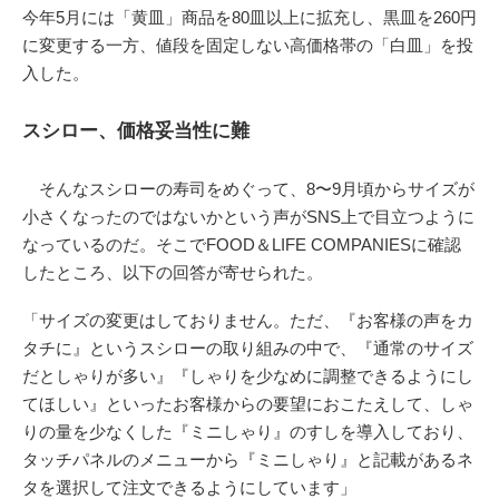
今年5月には「黄皿」商品を80皿以上に拡充し、黒皿を260円
に変更する一方、値段を固定しない高価格帯の「白皿」を投
入した。
スシロー、価格妥当性に難
そんなスシローの寿司をめぐって、8〜9月頃からサイズが
小さくなったのではないかという声がSNS上で目立つように
なっているのだ。そこでFOOD＆LIFE COMPANIESに確認
したところ、以下の回答が寄せられた。
「サイズの変更はしておりません。ただ、『お客様の声をカ
タチに』というスシローの取り組みの中で、『通常のサイズ
だとしゃりが多い』『しゃりを少なめに調整できるようにし
てほしい』といったお客様からの要望におこたえして、しゃ
りの量を少なくした『ミニしゃり』のすしを導入しており、
タッチパネルのメニューから『ミニしゃり』と記載があるネ
タを選択して注文できるようにしています」