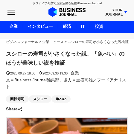
ポジティブ考察で企業活動を応援/Business Journal
YOUR
JOURNAL
BUSINESS JOURNAL
企業
インタビュー
経済
IT
投資
UNICORN JOURNAL
ビジネスジャーナル
>
企業ニュース
CARBON CREDITS JOURNAL
>
スシローの寿司が小さくなった説検証
IVS JOURNAL
スシローの寿司が小さくなった説、「魚べい」の
ENERGY MANAGEMENT JOURNAL
ほうが美味しい説を検証
INBOUND JOURNAL
企業
2023.09.27 18:30
2023.09.30 19:30
LIFE ENDING JOURNAL
文＝Business Journal編集部、協力＝重盛高雄／フードアナリス
ト
AI JOURNAL
REAL ESTATE BROKERAGE JOURNAL
回転寿司
スシロー
魚べい
SMART MARKETING JOURNAL
Share
BPaaS JOURNAL
ADOPTABLE DOG JOURNAL