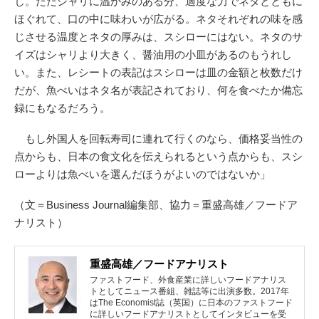
じ。ただシャリに温かみのある分、適度な力でネタとともに
ほぐれて、口の中に味わいが広がる。ネタそれぞれの味を感
じさせる温度とネタの厚みは、スシローにはない。ネタのサ
イズはシャリより大きく、醤油用の小皿があるのもうれし
い。また、レシートの表記はスシローは皿の金額と枚数だけ
だが、魚べいはネタ名が表記されており、何を食べたか備忘
録にもなるだろう。
もし外国人を回転寿司に連れて行くのなら、価格妥当性の
点からも、日本の食文化を伝えられるという点からも、スシ
ローよりは魚べいを選んだほうがよいのではないか」
（文＝Business Journal編集部、協力＝重盛高雄／フードア
ナリスト）
重盛高雄／フードアナリスト
ファストフード、外食産業に詳しいフードアナリス
トとしてニュース番組、雑誌等に出演多数。2017年
はThe Economist誌（英国）に日本のファストフード
に詳しいフードアナリストとしてインタビューを受