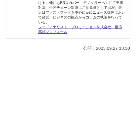
ける。他にもBSスカパー「モノクラーベ」にて王将
対決、牛丼チェーン対決にご意見番として出演。最
近はファストフードを中心にwebニュース媒体におい
て経営・ビジネスの観点からコラムの執筆を行って
いる。
フードアナリスト・プロモーション株式会社 重盛
高雄プロフィール
公開：2023.09.27 18:30