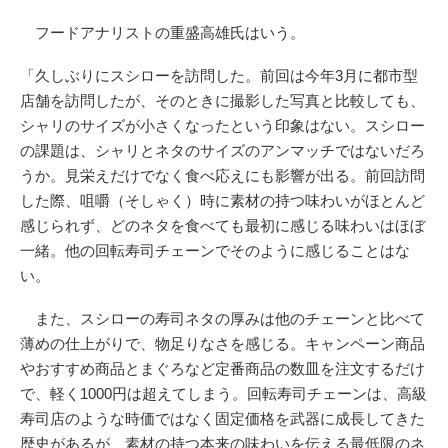
フードアナリストの重盛高雄氏はいう。
「久しぶりにスシローを訪問した。前回は今年3月に都市型
店舗を訪問したが、そのときに撮影した写真と比較しても、
シャリのサイズが小さくなったという印象はない。スシロー
の課題は、シャリとネタのサイズのアンマッチではないだろ
うか。見栄えだけでなく食べ応えにも影響が出る。前回訪問
した際、咀嚼（そしゃく）時に素材の持つ味わいがほとんど
感じられず、どのネタを食べても最初に感じる味わいはほぼ
一緒。他の回転寿司チェーンでそのように感じることはな
い。
また、スシローの寿司ネタの厚みは他のチェーンと比べて
薄めの仕上がりで、物足りなさを感じる。キャンペーン商品
やおすすめ商品とまぐろなど定番商品の数皿を注文するだけ
で、軽く1000円は超えてしまう。回転寿司チェーンは、高級
寿司店のような時価ではなく固定価格を武器に成長してきた
歴史があるが、素材の持つ本来の味わいを伝える最低限のネ