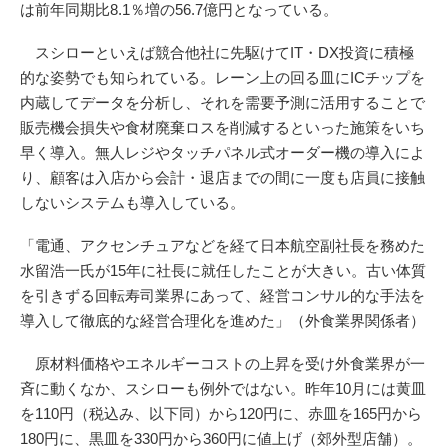
は前年同期比8.1％増の56.7億円となっている。
スシローといえば競合他社に先駆けてIT・DX投資に積極
的な姿勢でも知られている。レーン上の回る皿にICチップを
内蔵してデータを分析し、それを需要予測に活用することで
販売機会損失や食材廃棄ロスを削減するといった施策をいち
早く導入。無人レジやタッチパネル式オーダー機の導入によ
り、顧客は入店から会計・退店までの間に一度も店員に接触
しないシステムも導入している。
「電通、アクセンチュアなどを経て日本航空副社長を務めた
水留浩一氏が15年に社長に就任したことが大きい。古い体質
を引きずる回転寿司業界にあって、経営コンサル的な手法を
導入して徹底的な経営合理化を進めた」（外食業界関係者）
原材料価格やエネルギーコストの上昇を受け外食業界が一
斉に動くなか、スシローも例外ではない。昨年10月には黄皿
を110円（税込み、以下同）から120円に、赤皿を165円から
180円に、黒皿を330円から360円に値上げ（郊外型店舗）。