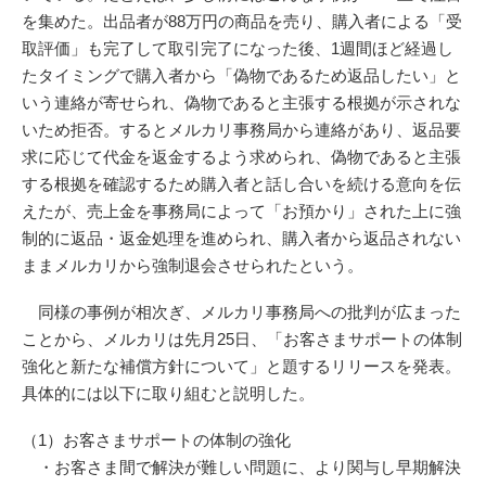
を集めた。出品者が88万円の商品を売り、購入者による「受
取評価」も完了して取引完了になった後、1週間ほど経過し
たタイミングで購入者から「偽物であるため返品したい」と
いう連絡が寄せられ、偽物であると主張する根拠が示されな
いため拒否。するとメルカリ事務局から連絡があり、返品要
求に応じて代金を返金するよう求められ、偽物であると主張
する根拠を確認するため購入者と話し合いを続ける意向を伝
えたが、売上金を事務局によって「お預かり」された上に強
制的に返品・返金処理を進められ、購入者から返品されない
ままメルカリから強制退会させられたという。
同様の事例が相次ぎ、メルカリ事務局への批判が広まった
ことから、メルカリは先月25日、「お客さまサポートの体制
強化と新たな補償方針について」と題するリリースを発表。
具体的には以下に取り組むと説明した。
（1）お客さまサポートの体制の強化
・お客さま間で解決が難しい問題に、より関与し早期解決