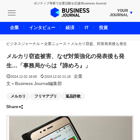
ポジティブ考察で企業活動を応援/Business Journal
YOUR
JOURNAL
BUSINESS JOURNAL
企業
インタビュー
経済
IT
投資
UNICORN JOURNAL
ビジネスジャーナル
>
企業ニュース
CARBON CREDITS JOURNAL
>
メルカリ窃盗、対策発表後も発生
IVS JOURNAL
メルカリ窃盗被害、なぜ対策強化の発表後も発
ENERGY MANAGEMENT JOURNAL
生…「事務局からは『諦めろ』」
INBOUND JOURNAL
企業
2024.12.02 18:00
2024.12.02 21:18
LIFE ENDING JOURNAL
文＝Business Journal編集部
AI JOURNAL
メルカリ
フリマアプリ
返品詐欺
REAL ESTATE BROKERAGE JOURNAL
Share
SMART MARKETING JOURNAL
BPaaS JOURNAL
ADOPTABLE DOG JOURNAL