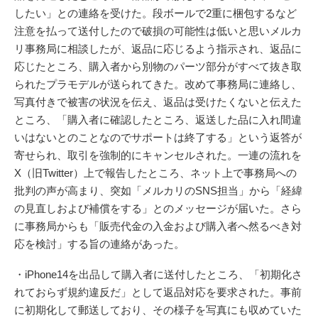
したい」との連絡を受けた。段ボールで2重に梱包するなど
注意を払って送付したので破損の可能性は低いと思いメルカ
リ事務局に相談したが、返品に応じるよう指示され、返品に
応じたところ、購入者から別物のパーツ部分がすべて抜き取
られたプラモデルが送られてきた。改めて事務局に連絡し、
写真付きで被害の状況を伝え、返品は受けたくないと伝えた
ところ、「購入者に確認したところ、返送した品に入れ間違
いはないとのことなのでサポートは終了する」という返答が
寄せられ、取引を強制的にキャンセルされた。一連の流れを
X（旧Twitter）上で報告したところ、ネット上で事務局への
批判の声が高まり、突如「メルカリのSNS担当」から「経緯
の見直しおよび補償をする」とのメッセージが届いた。さら
に事務局からも「販売代金の入金および購入者へ然るべき対
応を検討」する旨の連絡があった。
・iPhone14を出品して購入者に送付したところ、「初期化さ
れておらず規約違反だ」として返品対応を要求された。事前
に初期化して郵送しており、その様子を写真にも収めていた