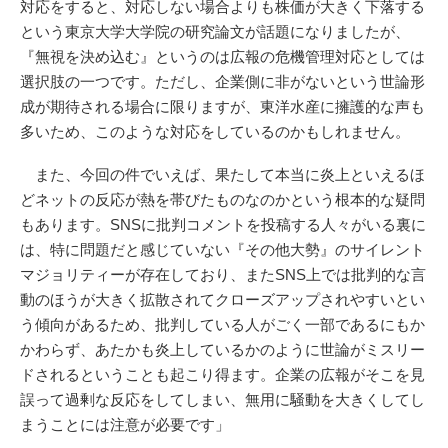
対応をすると、対応しない場合よりも株価が大きく下落する
という東京大学大学院の研究論文が話題になりましたが、
『無視を決め込む』というのは広報の危機管理対応としては
選択肢の一つです。ただし、企業側に非がないという世論形
成が期待される場合に限りますが、東洋水産に擁護的な声も
多いため、このような対応をしているのかもしれません。
また、今回の件でいえば、果たして本当に炎上といえるほ
どネットの反応が熱を帯びたものなのかという根本的な疑問
もあります。SNSに批判コメントを投稿する人々がいる裏に
は、特に問題だと感じていない『その他大勢』のサイレント
マジョリティーが存在しており、またSNS上では批判的な言
動のほうが大きく拡散されてクローズアップされやすいとい
う傾向があるため、批判している人がごく一部であるにもか
かわらず、あたかも炎上しているかのように世論がミスリー
ドされるということも起こり得ます。企業の広報がそこを見
誤って過剰な反応をしてしまい、無用に騒動を大きくしてし
まうことには注意が必要です」