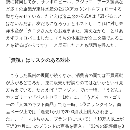
勢に賛同してか、サッポロビール、フジッコ、アース製薬な
ど多くの企業が東洋水産の公式Xアカウントをフォローする
動きをみせている。たとえば
タニタ
の公式Xは「恐がること
はないんだよ。友だちになろう」とポストし、これに対し東
洋水産が「タニタさんからお返事きた。震えながら、とりあ
えずフォロバしました…（うちの体重計がタニタ製であるこ
とを祈るばかりです）」と反応したことも話題を呼んだ。
「無視」はリスクのある対応
こうした異例の展開が続くなか、消費者の間では不買運動
が広がるどころか、逆に販売が好調なのではないかという見
方も出ている。たとえば「アマゾン」では一時、「うどん」
カテゴリーで「ベストセラー1位」に、「うどん」カテゴリ
ーの「人気のギフト商品」でも一時、1位にランクイン。商
品ページ上では「過去1か月で2000点以上購入されまし
た」、（「マルちゃん」ブランドについて）「10万人以上が
直近3カ月にこのブランドの商品を購入」「93％の高評価を3