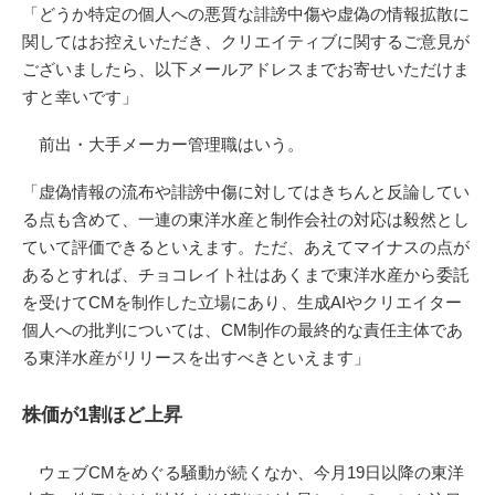
「どうか特定の個人への悪質な誹謗中傷や虚偽の情報拡散に
関してはお控えいただき、クリエイティブに関するご意見が
ございましたら、以下メールアドレスまでお寄せいただけま
すと幸いです」
前出・大手メーカー管理職はいう。
「虚偽情報の流布や誹謗中傷に対してはきちんと反論してい
る点も含めて、一連の東洋水産と制作会社の対応は毅然とし
ていて評価できるといえます。ただ、あえてマイナスの点が
あるとすれば、チョコレイト社はあくまで東洋水産から委託
を受けてCMを制作した立場にあり、生成AIやクリエイター
個人への批判については、CM制作の最終的な責任主体であ
る東洋水産がリリースを出すべきといえます」
株価が1割ほど上昇
ウェブCMをめぐる騒動が続くなか、今月19日以降の東洋