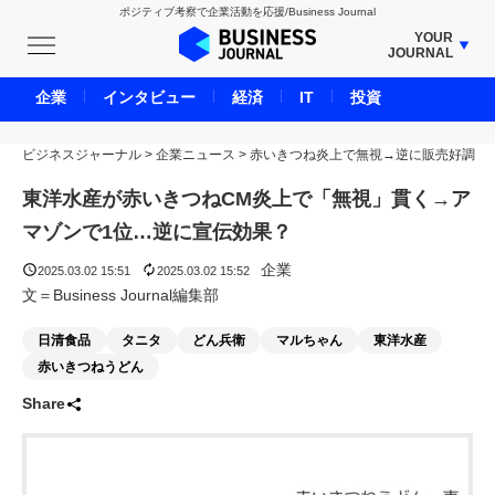
ポジティブ考察で企業活動を応援/Business Journal
YOUR
JOURNAL
BUSINESS JOURNAL
企業
インタビュー
経済
IT
投資
UNICORN JOURNAL
ビジネスジャーナル
>
企業ニュース
CARBON CREDITS JOURNAL
>
赤いきつね炎上で無視→逆に販売好調
IVS JOURNAL
東洋水産が赤いきつねCM炎上で「無視」貫く→ア
ENERGY MANAGEMENT JOURNAL
マゾンで1位…逆に宣伝効果？
INBOUND JOURNAL
企業
2025.03.02 15:51
2025.03.02 15:52
LIFE ENDING JOURNAL
文＝Business Journal編集部
AI JOURNAL
日清食品
タニタ
どん兵衛
マルちゃん
東洋水産
REAL ESTATE BROKERAGE JOURNAL
赤いきつねうどん
SMART MARKETING JOURNAL
Share
BPaaS JOURNAL
ADOPTABLE DOG JOURNAL