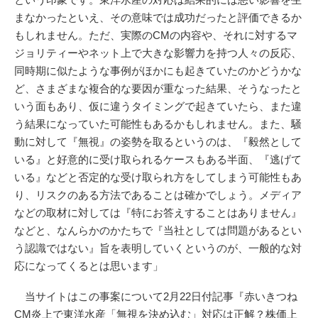
まなかったといえ、その意味では成功だったと評価できるか
もしれません。ただ、実際のCMの内容や、それに対するマ
ジョリティーやネット上で大きな影響力を持つ人々の反応、
同時期に似たような事例がほかにも起きていたのかどうかな
ど、さまざまな複合的な要因が重なった結果、そうなったと
いう面もあり、仮に違うタイミングで起きていたら、また違
う結果になっていた可能性もあるかもしれません。また、騒
動に対して『無視』の姿勢を取るというのは、『毅然として
いる』と好意的に受け取られるケースもある半面、『逃げて
いる』などと否定的な受け取られ方をしてしまう可能性もあ
り、リスクのある方法であることは確かでしょう。メディア
などの取材に対しては『特にお答えすることはありません』
などと、なんらかのかたちで『当社としては問題があるとい
う認識ではない』旨を表明していくというのが、一般的な対
応になってくるとは思います」
当サイトはこの事案について2月22日付記事『赤いきつね
CM炎上で東洋水産「無視を決め込む」対応は正解？株価上