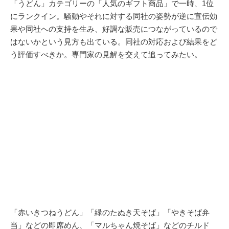
「うどん」カテゴリーの「人気のギフト商品」で一時、1位
にランクイン。騒動やそれに対する同社の姿勢が逆に宣伝効
果や同社への支持を生み、好調な販売につながっているので
はないかという見方も出ている。同社の対応および結果をど
う評価すべきか。専門家の見解を交えて追ってみたい。
「赤いきつねうどん」「緑のたぬき天そば」「やきそば弁
当」などの即席めん、「
マルちゃん
焼そば」などのチルド