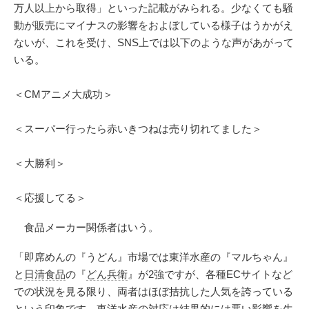
万人以上から取得」といった記載がみられる。少なくても騒
動が販売にマイナスの影響をおよぼしている様子はうかがえ
ないが、これを受け、SNS上では以下のような声があがって
いる。
＜CMアニメ大成功＞
＜スーパー行ったら赤いきつねは売り切れてました＞
＜大勝利＞
＜応援してる＞
食品メーカー関係者はいう。
「即席めんの『うどん』市場では東洋水産の『マルちゃん』
と
日清食品
の『
どん兵衛
』が2強ですが、各種ECサイトなど
での状況を見る限り、両者はほぼ拮抗した人気を誇っている
という印象です。東洋水産の対応は結果的には悪い影響を生