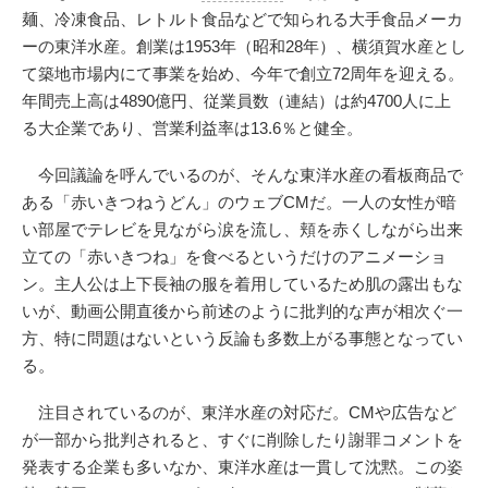
麺、冷凍食品、レトルト食品などで知られる大手食品メーカ
ーの東洋水産。創業は1953年（昭和28年）、横須賀水産とし
て築地市場内にて事業を始め、今年で創立72周年を迎える。
年間売上高は4890億円、従業員数（連結）は約4700人に上
る大企業であり、営業利益率は13.6％と健全。
今回議論を呼んでいるのが、そんな東洋水産の看板商品で
ある「赤いきつねうどん」のウェブCMだ。一人の女性が暗
い部屋でテレビを見ながら涙を流し、頬を赤くしながら出来
立ての「赤いきつね」を食べるというだけのアニメーショ
ン。主人公は上下長袖の服を着用しているため肌の露出もな
いが、動画公開直後から前述のように批判的な声が相次ぐ一
方、特に問題はないという反論も多数上がる事態となってい
る。
注目されているのが、東洋水産の対応だ。CMや広告など
が一部から批判されると、すぐに削除したり謝罪コメントを
発表する企業も多いなか、東洋水産は一貫して沈黙。この姿