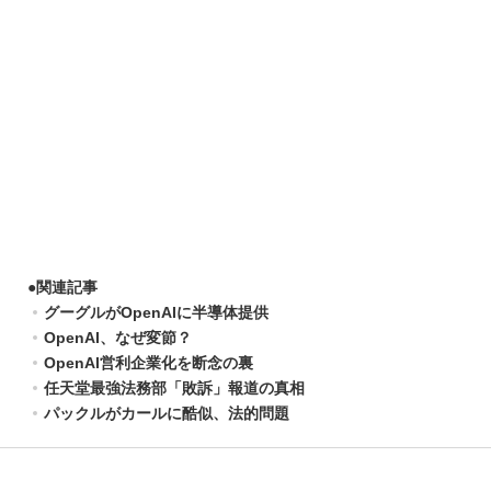
●
関連記事
グーグルがOpenAIに半導体提供
OpenAI、なぜ変節？
OpenAI営利企業化を断念の裏
任天堂最強法務部「敗訴」報道の真相
パックルがカールに酷似、法的問題