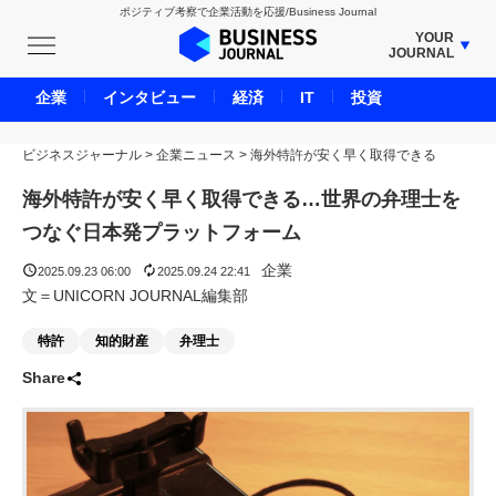
ポジティブ考察で企業活動を応援/Business Journal
YOUR
JOURNAL
BUSINESS JOURNAL
企業
インタビュー
経済
IT
投資
UNICORN JOURNAL
ビジネスジャーナル
>
企業ニュース
CARBON CREDITS JOURNAL
>
海外特許が安く早く取得できる
IVS JOURNAL
海外特許が安く早く取得できる…世界の弁理士を
ENERGY MANAGEMENT JOURNAL
つなぐ日本発プラットフォーム
INBOUND JOURNAL
企業
2025.09.23 06:00
2025.09.24 22:41
LIFE ENDING JOURNAL
文＝UNICORN JOURNAL編集部
AI JOURNAL
特許
知的財産
弁理士
REAL ESTATE BROKERAGE JOURNAL
Share
SMART MARKETING JOURNAL
BPaaS JOURNAL
ADOPTABLE DOG JOURNAL