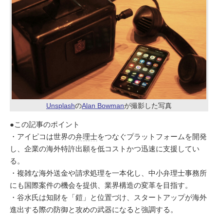
Unsplash
の
Alan Bowman
が撮影した写真
●この記事のポイント
・アイピコは世界の
弁理士
をつなぐプラットフォームを開発
し、企業の海外特許出願を低コストかつ迅速に支援してい
る。
・複雑な海外送金や請求処理を一本化し、中小弁理士事務所
にも国際案件の機会を提供、業界構造の変革を目指す。
・谷水氏は知財を「鎧」と位置づけ、スタートアップが海外
進出する際の防御と攻めの武器になると強調する。