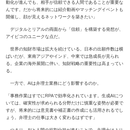
動化が進んでも、相手が信頼できる人間であることが重要な
んです。だから将来的には紹介動画やマッチングイベントも
開催し、顔が見えるネットワークを築きたい」
デジタルとリアルの両面から「信頼」を構築する発想が、
アイピコのユニークな点だ。
世界の知財市場は拡大を続けている。日本の出願件数は横
ばいだが、東南アジアやインド、中東では急成長が見られ
る。企業の海外展開に伴い、知財戦略の重要性は高まってい
る。
一方で、AIは弁理士業務にどう影響するのか。
「事務作業はすでにRPAで効率化されています。生成AIにつ
いては、確実性が求められる分野だけに慎重な姿勢が必要で
すが、将来的には意見書や補正書の作成にも活用されるでし
ょう。弁理士の仕事は大きく変わるはずです」
つまり、AIと人間の役割分担が進むことで、弁理士はより