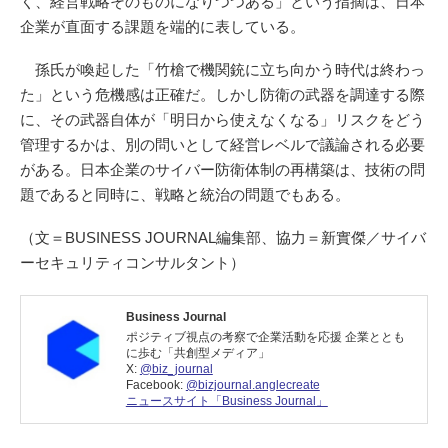
く、経営戦略そのものになりつつある」という指摘は、日本
企業が直面する課題を端的に表している。
孫氏が喚起した「竹槍で機関銃に立ち向かう時代は終わっ
た」という危機感は正確だ。しかし防衛の武器を調達する際
に、その武器自体が「明日から使えなくなる」リスクをどう
管理するかは、別の問いとして経営レベルで議論される必要
がある。日本企業のサイバー防衛体制の再構築は、技術の問
題であると同時に、戦略と統治の問題でもある。
（文＝BUSINESS JOURNAL編集部、協力＝新實傑／サイバ
ーセキュリティコンサルタント）
Business Journal
ポジティブ視点の考察で企業活動を応援 企業ととも
に歩む「共創型メディア」
X:
@biz_journal
Facebook:
@bizjournal.anglecreate
ニュースサイト「Business Journal」