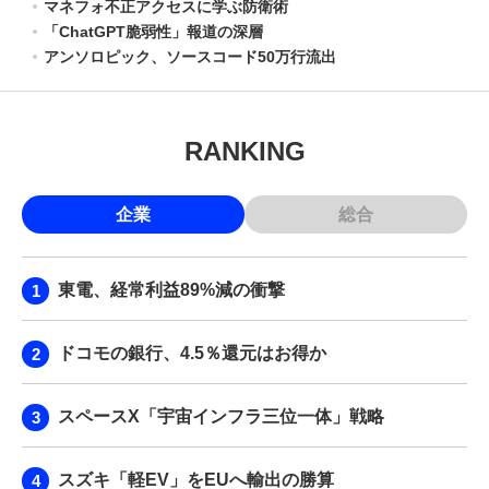
マネフォ不正アクセスに学ぶ防衛術
「ChatGPT脆弱性」報道の深層
アンソロピック、ソースコード50万行流出
RANKING
企業
総合
東電、経常利益89%減の衝撃
ドコモの銀行、4.5％還元はお得か
スペースX「宇宙インフラ三位一体」戦略
スズキ「軽EV」をEUへ輸出の勝算