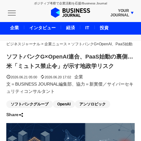
ポジティブ考察で企業活動を応援/Business Journal
YOUR
JOURNAL
BUSINESS JOURNAL
企業
インタビュー
経済
IT
投資
UNICORN JOURNAL
ビジネスジャーナル
>
企業ニュース
CARBON CREDITS JOURNAL
>
ソフトバンクG×OpenAI、PaaS始動
IVS JOURNAL
ソフトバンクG×OpenAI連合、PaaS始動の裏側…
ENERGY MANAGEMENT JOURNAL
米「ミュトス禁止令」が示す地政学リスク
INBOUND JOURNAL
企業
2026.06.21 05:00
2026.06.20 17:02
LIFE ENDING JOURNAL
文＝BUSINESS JOURNAL編集部、協力＝新實傑／サイバーセキ
ュリティコンサルタント
AI JOURNAL
REAL ESTATE BROKERAGE JOURNAL
ソフトバンクグループ
OpenAI
アンソロピック
SMART MARKETING JOURNAL
Share
BPaaS JOURNAL
ADOPTABLE DOG JOURNAL