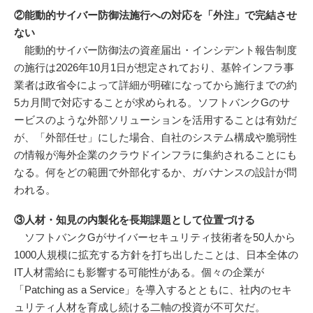
②能動的サイバー防御法施行への対応を「外注」で完結させ
ない
能動的サイバー防御法の資産届出・インシデント報告制度
の施行は2026年10月1日が想定されており、基幹インフラ事
業者は政省令によって詳細が明確になってから施行までの約
5カ月間で対応することが求められる。ソフトバンクGのサ
ービスのような外部ソリューションを活用することは有効だ
が、「外部任せ」にした場合、自社のシステム構成や脆弱性
の情報が海外企業のクラウドインフラに集約されることにも
なる。何をどの範囲で外部化するか、ガバナンスの設計が問
われる。
③人材・知見の内製化を長期課題として位置づける
ソフトバンクGがサイバーセキュリティ技術者を50人から
1000人規模に拡充する方針を打ち出したことは、日本全体の
IT人材需給にも影響する可能性がある。個々の企業が
「Patching as a Service」を導入するとともに、社内のセキ
ュリティ人材を育成し続ける二軸の投資が不可欠だ。