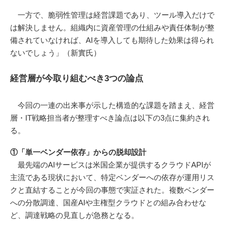
一方で、脆弱性管理は経営課題であり、ツール導入だけで
は解決しません。組織内に資産管理の仕組みや責任体制が整
備されていなければ、AIを導入しても期待した効果は得られ
ないでしょう」（新實氏）
経営層が今取り組むべき3つの論点
今回の一連の出来事が示した構造的な課題を踏まえ、経営
層・IT戦略担当者が整理すべき論点は以下の3点に集約され
る。
①「単一ベンダー依存」からの脱却設計
最先端のAIサービスは米国企業が提供するクラウドAPIが
主流である現状において、特定ベンダーへの依存が運用リス
クと直結することが今回の事態で実証された。複数ベンダー
への分散調達、国産AIや主権型クラウドとの組み合わせな
ど、調達戦略の見直しが急務となる。