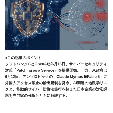
●この記事のポイント
ソフトバンクGと
OpenAI
が6月16日、サイバーセキュリティ
対策「Patching as a Service」を提供開始。一方、米政府は
6月12日、
アンソロピック
の「Claude Mythos 5/Fable 5」に
外国人アクセス禁止の輸出規制を発令。AI調達の地政学リス
クと、能動的サイバー防御法施行を控えた日本企業の対応課
題を専門家の分析とともに解説する。