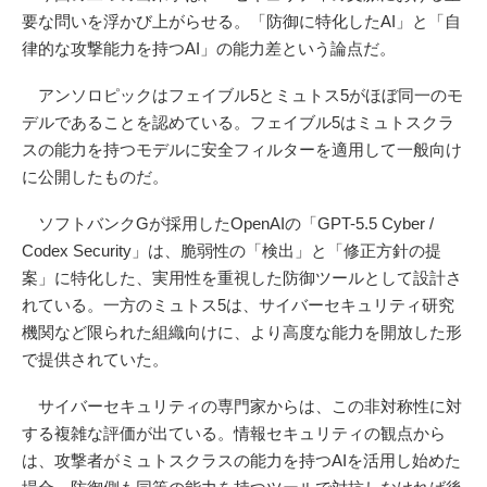
要な問いを浮かび上がらせる。「防御に特化したAI」と「自
律的な攻撃能力を持つAI」の能力差という論点だ。
アンソロピックはフェイブル5とミュトス5がほぼ同一のモ
デルであることを認めている。フェイブル5はミュトスクラ
スの能力を持つモデルに安全フィルターを適用して一般向け
に公開したものだ。
ソフトバンクGが採用したOpenAIの「GPT-5.5 Cyber /
Codex Security」は、脆弱性の「検出」と「修正方針の提
案」に特化した、実用性を重視した防御ツールとして設計さ
れている。一方のミュトス5は、サイバーセキュリティ研究
機関など限られた組織向けに、より高度な能力を開放した形
で提供されていた。
サイバーセキュリティの専門家からは、この非対称性に対
する複雑な評価が出ている。情報セキュリティの観点から
は、攻撃者がミュトスクラスの能力を持つAIを活用し始めた