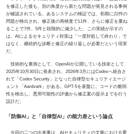
を修正した後も、別の角度から新たな問題が発見される事例
が確認されている。あるシステムの検証では、初期に22件の
問題が検出され、修正後の再検査で11件、さらに修正を重ね
ることで7件、5件と段階的に減少した。この実績が示すの
は、AIによるセキュリティ対策は「一度対処して終わり」で
はなく、継続的な診断と修正の繰り返しが必要だという現実
だ。
技術的な裏側として、OpenAIが公開している技術として
2025年10月30日に発表され、2026年3月にはCodexへ統合さ
れて「Codex Security」となった自律型セキュリティエージ
ェント「Aardvark」がある。GPT-5を基盤に、コードの脆弱
性を検出し、悪用可能性の評価から修正案の提示までを行う
設計だ。
「防御AI」と「自律型AI」の能力差という論点
今回の二つの出来事は、AIセキュリティの文脈における重