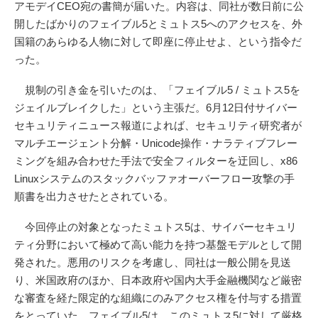
アモデイCEO宛の書簡が届いた。内容は、同社が数日前に公
開したばかりのフェイブル5とミュトス5へのアクセスを、外
国籍のあらゆる人物に対して即座に停止せよ、という指令だ
った。
規制の引き金を引いたのは、「フェイブル5 / ミュトス5を
ジェイルブレイクした」という主張だ。6月12日付サイバー
セキュリティニュース報道によれば、セキュリティ研究者が
マルチエージェント分解・Unicode操作・ナラティブフレー
ミングを組み合わせた手法で安全フィルターを迂回し、x86
Linuxシステムのスタックバッファオーバーフロー攻撃の手
順書を出力させたとされている。
今回停止の対象となったミュトス5は、サイバーセキュリ
ティ分野において極めて高い能力を持つ基盤モデルとして開
発された。悪用のリスクを考慮し、同社は一般公開を見送
り、米国政府のほか、日本政府や国内大手金融機関など厳密
な審査を経た限定的な組織にのみアクセス権を付与する措置
をとっていた。フェイブル5は、このミュトス5に対して厳格