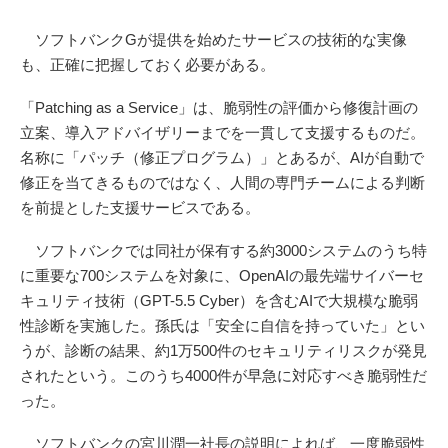
ソフトバンクGが提供を始めたサービスの技術的な実像
も、正確に把握しておく必要がある。
「Patching as a Service」は、脆弱性の評価から修復計画の
立案、導入アドバイザリーまでを一貫して支援するものだ。
名称に「パッチ（修正プログラム）」とあるが、AIが自動で
修正を当てきるものではなく、人間の専門チームによる判断
を前提とした支援サービスである。
ソフトバンクでは同社が保有する約3000システムのうち特
に重要な700システムを対象に、OpenAIの最先端サイバーセ
キュリティ技術（GPT-5.5 Cyber）を含むAIで大規模な脆弱
性診断を実施した。孫氏は「安全に自信を持っていた」とい
うが、診断の結果、約1万500件のセキュリティリスクが発見
されたという。このうち4000件が早急に対応すべき脆弱性だ
った。
ソフトバンクの宮川潤一社長の説明によれば、一度脆弱性