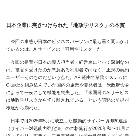
日本企業に突きつけられた「地政学リスク」の本質
今回の事態が日本のビジネスパーソンに最も重く問いかけ
ているのは、AIサービスの「可用性リスク」だ。
今回の措置が日本の導入担当者・経営層にとって深刻なの
は、被害を受けたのが悪意ある利用者ではなく、正規の契約
ユーザーそのものだという点だ。API経由で業務システムに
Claudeを組み込んでいた国内の企業や開発者は、米政府命令
によって一夜にして機能を喪失した。「米国発のAIサービス
は地政学リスクから切り離されている」という暗黙の前提が
根底から崩れた。
日本では2025年5月に成立した能動的サイバー防御関連法
（サイバー対処能力強化法）の本格施行が2026年秋〜11月に
迫っており、重要インフラ事業者には脆弱性管理・インシデ