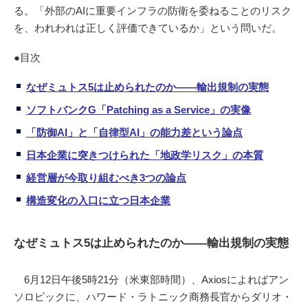
る。「外部のAIに重要インフラの防衛を委ねることのリスク
を、われわれは正しく評価できているか」という問いだ。
●目次
なぜミュトス5は止められたのか——輸出規制の実態
ソフトバンクG「Patching as a Service」の実像
「防御AI」と「自律型AI」の能力差という論点
日本企業に突きつけられた「地政学リスク」の本質
経営層が今取り組むべき3つの論点
構造変化の入口に立つ日本企業
なぜミュトス5は止められたのか——輸出規制の実態
6月12日午後5時21分（米東部時間）、Axiosによればアン
ソロピックに、ハワード・ラトニック商務長官からダリオ・