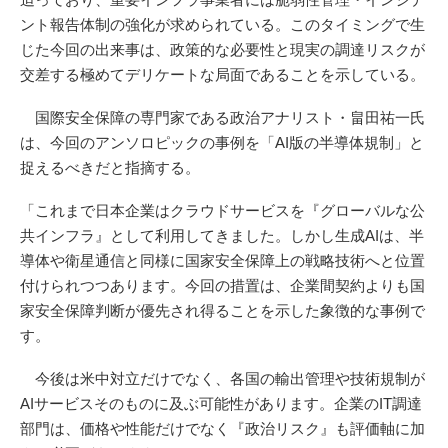
ント報告体制の強化が求められている。このタイミングで生
じた今回の出来事は、政策的な必要性と現実の調達リスクが
交差する極めてデリケートな局面であることを示している。
国際安全保障の専門家である政治アナリスト・畠田祐一氏
は、今回のアンソロピックの事例を「AI版の半導体規制」と
捉えるべきだと指摘する。
「これまで日本企業はクラウドサービスを『グローバルな公
共インフラ』として利用してきました。しかし生成AIは、半
導体や衛星通信と同様に国家安全保障上の戦略技術へと位置
付けられつつあります。今回の措置は、企業間契約よりも国
家安全保障判断が優先され得ることを示した象徴的な事例で
す。
今後は米中対立だけでなく、各国の輸出管理や技術規制が
AIサービスそのものに及ぶ可能性があります。企業のIT調達
部門は、価格や性能だけでなく『政治リスク』も評価軸に加