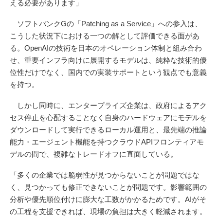
える必要があります」
ソフトバンクGの「Patching as a Service」への参入は、
こうした状況下における一つの解として評価できる面があ
る。OpenAIの技術を日本のオペレーション体制と組み合わ
せ、重要インフラ向けに展開するモデルは、純粋な技術的優
位性だけでなく、国内での実装サポートという観点でも意義
を持つ。
しかし同時に、エンタープライズ企業は、政府によるアク
セス停止を心配することなく自身のハードウェアにモデルを
ダウンロードして実行できるローカル運用と、最先端の推論
能力・エージェント機能を持つクラウドAPIフロンティアモ
デルの間で、複雑なトレードオフに直面している。
「多くの企業では脆弱性が見つからないことが問題ではな
く、見つかっても修正できないことが問題です。影響範囲の
分析や優先順位付けに膨大な工数がかかるためです。AIがそ
の工程を支援できれば、現場の負担は大きく軽減されます。