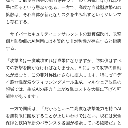
場合、防御側も同等の能力を持つツールで対抗しなければ後
手に回るという懸念がある。一方で、高度な自律型攻撃AIの
拡散は、それ自体が新たなリスクを生み出すというジレンマ
も存在する。
サイバーセキュリティコンサルタントの新實傑氏は、攻撃
側と防御側のAI利用には本質的な非対称性が存在すると指摘
する。
「攻撃者は一度成功すれば成果になりますが、防御側はすべ
ての攻撃を防がなければなりません。AIによって攻撃の自動
化が進むと、この非対称性はさらに拡大します。特にゼロデ
イ脆弱性探索やフィッシングメール生成、マルウェア改良の
領域では、生成AIの能力向上が攻撃コストを大幅に下げる可
能性があります」
一方で同氏は、「だからといって高度な攻撃能力を持つAI
を無制限に開放することが正しいわけではない。現在は安全
保障と技術革新のバランスを各国が模索している段階だ」と