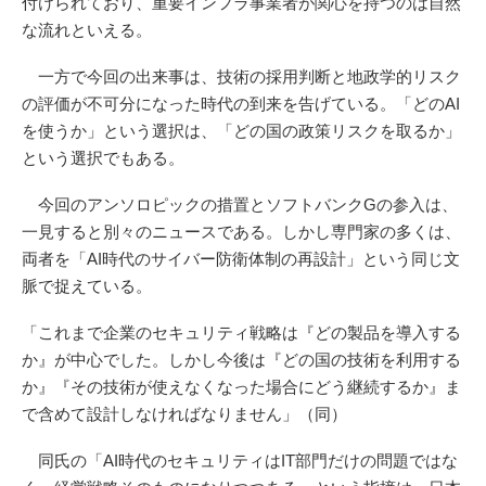
付けられており、重要インフラ事業者が関心を持つのは自然
な流れといえる。
一方で今回の出来事は、技術の採用判断と地政学的リスク
の評価が不可分になった時代の到来を告げている。「どのAI
を使うか」という選択は、「どの国の政策リスクを取るか」
という選択でもある。
今回のアンソロピックの措置とソフトバンクGの参入は、
一見すると別々のニュースである。しかし専門家の多くは、
両者を「AI時代のサイバー防衛体制の再設計」という同じ文
脈で捉えている。
「これまで企業のセキュリティ戦略は『どの製品を導入する
か』が中心でした。しかし今後は『どの国の技術を利用する
か』『その技術が使えなくなった場合にどう継続するか』ま
で含めて設計しなければなりません」（同）
同氏の「AI時代のセキュリティはIT部門だけの問題ではな