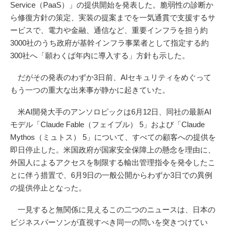
Service（PaaS）」の提供開始を発表した。脆弱性の診断か
ら修復方針の策定、実装の提案までを一気通貫で支援するサ
ービスで、電力や金融、通信など、重要インフラを担う約
3000社のうち政府が基幹インフラ事業者として指定する約
300社へ「願わくば年内に導入する」方針も示した。
だがその発表のわずか3日前、AIセキュリティをめぐって
もう一つの重大な出来事が静かに起きていた。
米AI開発大手のアンソロピックは6月12日、同社の最新AI
モデル「Claude Fable（フェイブル） 5」および「Claude
Mythos（ミュトス） 5」について、すべての顧客への提供を
即日停止した。米国政府が国家安全保障上の懸念を理由に、
外国人によるアクセスを制限する輸出管理指令を発令したこ
とに伴う措置で、6月9日の一般公開からわずか3日での異例
の提供停止となった。
一見すると無関係に見えるこの二つのニュースは、日本の
ビジネスパーソンが直視すべき同一の問いを突きつけてい