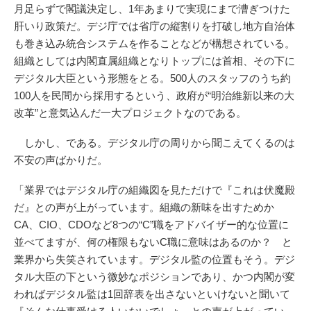
月足らずで閣議決定し、1年あまりで実現にまで漕ぎつけた
肝いり政策だ。デジ庁では省庁の縦割りを打破し地方自治体
も巻き込み統合システムを作ることなどが構想されている。
組織としては内閣直属組織となりトップには首相、その下に
デジタル大臣という形態をとる。500人のスタッフのうち約
100人を民間から採用するという、政府が“明治維新以来の大
改革”と意気込んだ一大プロジェクトなのである。
しかし、である。デジタル庁の周りから聞こえてくるのは
不安の声ばかりだ。
「業界ではデジタル庁の組織図を見ただけで『これは伏魔殿
だ』との声が上がっています。組織の新味を出すためか
CA、CIO、CDOなど8つの“C”職をアドバイザー的な位置に
並べてますが、何の権限もないC職に意味はあるのか？ と
業界から失笑されています。デジタル監の位置もそう。デジ
タル大臣の下という微妙なポジションであり、かつ内閣が変
わればデジタル監は1回辞表を出さないといけないと聞いて