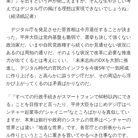
果）』を出すという声が聞こえますが、そんな生やさしい考
えではデジタル庁の掲げる理想は実現できないでしょうね」
（経済紙記者）
デジタル庁を発足させた菅首相は今月退任することが決ま
った。平井大臣は党内基盤も脆弱で、選挙も決して強くない
政治家だ。いまや自民党政権すら続くのか見通せない状況に
あるのは周知の通りだ。そのような状況で改革に必要な推進
力が出てくるとは考えにくい。「未来志向のDXを大胆に推
進し、デジタル時代の官民のインフラを今後5年で一気呵成
に作り上げる」と高らかに謳うデジ庁だが、その周辺から浮
かび上がってくるのは矛盾ばかりなのだ。
「『すべての行政手続きがスマートフォンで60秒以内にでき
る』ことを目指すと言ったり、平井大臣をはじめデジ庁はベ
ンチャー起業等の“シャイニー”なところばかりを真似してい
ますが、本来は銀行や政府のシステムの世界はベンチャーの
世界とは違い『地道な世界』です。各官庁との折衝からルー
ル作りというところに重きを置いてやるべき仕事なのです。