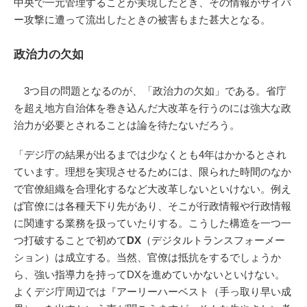
中央で一元管理することが実現したとき、その情報がサイバ
ー攻撃に遭って流出したときの被害もまた甚大となる。
政治力の欠如
3つ目の問題となるのが、「政治力の欠如」である。省庁
を超え地方自治体を巻き込んだ大改革を行うのには強大な政
治力が必要とされることは論を待たないだろう。
「デジ庁の結果が出るまでは少なくとも4年はかかるとされ
ています。理想を実現させるためには、限られた時間のなか
で官僚組織を合理化するなど大改革しないといけない。例え
ば官僚には各種天下り先があり、そこが行政情報や行政情報
に関連する業務を扱っていたりする。こうした構造を一つ一
つ打破することで初めて
DX
（デジタルトランスフォーメー
ション）は成立する。当然、官僚は抵抗をするでしょうか
ら、強い指導力を持ってDXを進めていかないといけない。
よくデジ庁周辺では『アーリーハーベスト（手っ取り早い成