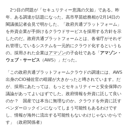
2つ目の問題が「セキュリティー意識の欠如」である。昨
年、ある調達が話題になった。高市早苗総務相が2月14日の
閣議後記者会見で明かした、「政府共通プラットフォーム」
を外資企業が手掛けるクラウドサービスを採用する方針を示
したのだ。政府共通プラットフォームとは、各省庁がそれぞ
れ管理しているシステムを一元的にクラウド化するというも
の。採用された企業は
アマゾン
の子会社である「
アマゾン・
ウェブ・サービス
（AWS）」だった。
「この政府共通プラットフォームクラウドの調達には、AWS
出身のCIO補佐官の暗躍が大きかったと噂されています。だ
が、採用にあたっては、もっとセキュリティーと安全保障の
議論があってよいはずでした。政府情報を外資に託して良い
のか？ 国産では本当に無理なのか。クラウドを外資に託す
ベンダーロックインになってしまう可能性もあるわけです
し、情報が海外に流出する可能性もないわけじゃないからで
す」（政府関係者）