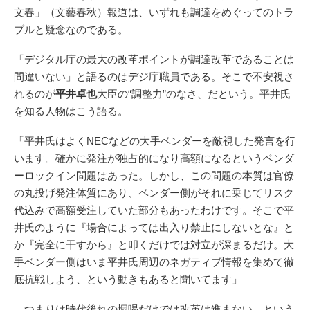
文春」（文藝春秋）報道は、いずれも調達をめぐってのトラ
ブルと疑念なのである。
「デジタル庁の最大の改革ポイントが調達改革であることは
間違いない」と語るのはデジ庁職員である。そこで不安視さ
れるのが
平井卓也
大臣の“調整力”のなさ、だという。平井氏
を知る人物はこう語る。
「平井氏はよくNECなどの大手ベンダーを敵視した発言を行
います。確かに発注が独占的になり高額になるというベンダ
ーロックイン問題はあった。しかし、この問題の本質は官僚
の丸投げ発注体質にあり、ベンダー側がそれに乗じてリスク
代込みで高額受注していた部分もあったわけです。そこで平
井氏のように『場合によっては出入り禁止にしないとな』と
か『完全に干すから』と叩くだけでは対立が深まるだけ。大
手ベンダー側はいま平井氏周辺のネガティブ情報を集めて徹
底抗戦しよう、という動きもあると聞いてます」
つまりは時代後れの恫喝だけでは改革は進まない、という