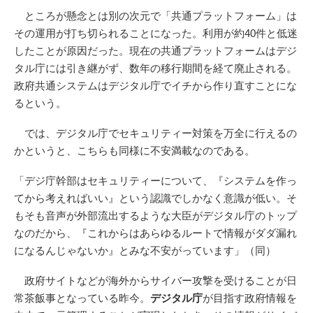
ところが懸念とは別の次元で「共通プラットフォーム」は
その運用が打ち切られることになった。利用が約40件と低迷
したことが原因だった。現在の共通プラットフォームはデジ
タル庁には引き継がず、数年の移行期間を経て廃止される。
政府共通システムはデジタル庁でイチから作り直すことにな
るという。
では、デジタル庁でセキュリティー対策を万全に行えるの
かというと、こちらも同様に不安満載なのである。
「デジ庁幹部はセキュリティーについて、『システムを作っ
てから考えればいい』という認識でしかなく意識が低い。そ
もそも音声が外部流出するような大臣がデジタル庁のトップ
なのだから、『これからはあらゆるルートで情報がダダ漏れ
になるんじゃないか』とみな不安がっています」（同）
政府サイトなどが海外からサイバー攻撃を受けることが日
常茶飯事となっている昨今。
デジタル庁
が目指す政府情報を