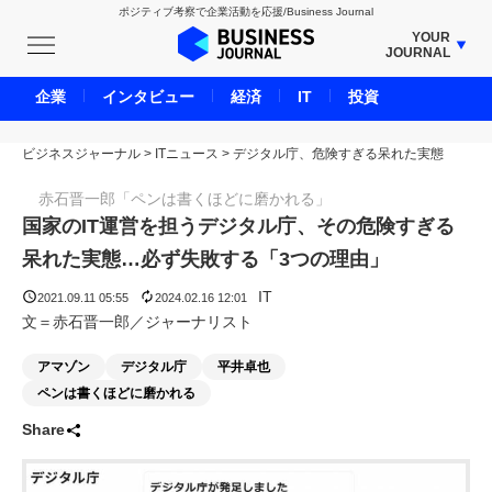
ポジティブ考察で企業活動を応援/Business Journal
YOUR
JOURNAL
BUSINESS JOURNAL
企業
インタビュー
経済
IT
投資
UNICORN JOURNAL
ビジネスジャーナル
>
ITニュース
CARBON CREDITS JOURNAL
>
デジタル庁、危険すぎる呆れた実態
IVS JOURNAL
赤石晋一郎「ペンは書くほどに磨かれる」
ENERGY MANAGEMENT JOURNAL
国家のIT運営を担うデジタル庁、その危険すぎる
INBOUND JOURNAL
呆れた実態…必ず失敗する「3つの理由」
LIFE ENDING JOURNAL
IT
2021.09.11 05:55
2024.02.16 12:01
AI JOURNAL
文＝赤石晋一郎／ジャーナリスト
REAL ESTATE BROKERAGE JOURNAL
アマゾン
デジタル庁
平井卓也
SMART MARKETING JOURNAL
ペンは書くほどに磨かれる
BPaaS JOURNAL
Share
ADOPTABLE DOG JOURNAL