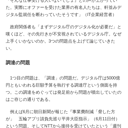
『そんな仕事受ける人いないでしょ』との声が上がってい
た。実際にオファーを受けた業界の有名人たちは、軒並みデ
ジタル監就任を断わっていたそうです」（IT企業経営者）
政府関係者も「まずデジタル庁のデジタル化が必要だ」と
嘆くほど、その先行きが不安視されているデジタル庁。なぜ
上手くいかないのか。3つの問題点を上げて論じていきた
い。
調達の問題
1つ目の問題は、「調達」の問題だ。デジタル庁は5000億
円ともいわれる巨額予算を執行する調達庁という側面を持
つ。この調達をめぐっては発足前から問題が噴出していたの
はご存じの通りである。
例えば6月に朝日新聞が報じた『事業費削減「脅した方
が」 五輪アプリ請負先巡り平井大臣指示」（6月11日付）
という問題、そしてNTTから接待を受けていたという「週刊