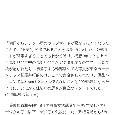
「初日からデジタル庁のウェブサイトが繋がりにくくなった
ことで、“不安”な船出であることを印象づけました。公式サ
イトが簡素すぎることでもわかる通り、構想1年で立ち上げ
た見切り発車中の見切り発車がデジタル庁なのです。会見で
紙が配られたり、初登庁する幹部級の民間職員が東京ガーデ
ンテラス紀尾井町前のコンビニで集合させられたり、備品パ
ソコンではZoomもSlackも使えないことなどが話題になった
ように、とにかく仕切りの悪さが目立つスタートでした」
(全国紙社会部記者)
菅義偉首相が昨年9月の自民党総裁選で公約に掲げたのが
デジタル庁（以下・デジ庁）創設だった。政権発足から5カ