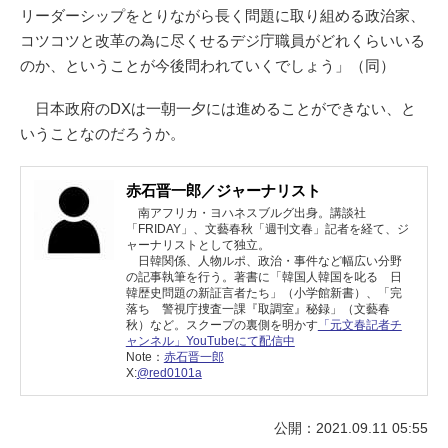
リーダーシップをとりながら長く問題に取り組める政治家、
コツコツと改革の為に尽くせるデジ庁職員がどれくらいいる
のか、ということが今後問われていくでしょう」（同）
日本政府のDXは一朝一夕には進めることができない、と
いうことなのだろうか。
赤石晋一郎／ジャーナリスト
南アフリカ・ヨハネスブルグ出身。講談社
「FRIDAY」、文藝春秋「週刊文春」記者を経て、ジ
ャーナリストとして独立。
日韓関係、人物ルポ、政治・事件など幅広い分野
の記事執筆を行う。著書に「韓国人韓国を叱る 日
韓歴史問題の新証言者たち」（小学館新書）、「完
落ち 警視庁捜査一課『取調室』秘録」（文藝春
秋）など。スクープの裏側を明かす
「元文春記者チ
ャンネル」YouTubeにて配信中
Note：
赤石晋一郎
X:
@red0101a
公開：2021.09.11 05:55